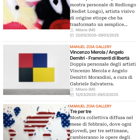
mostra personale di Redlongo
(Rediet Longo), artista visivo
di origine etiope che ha
trasformato un semplice…
Milano (MI)
22/05/2025
–
29/05/2025
MANUEL ZOIA GALLERY
Vincenzo Merola / Angelo
Demitri - Frammenti di libertà
Doppia personale degli artisti
Vincenzo Merola e Angelo
Demitri Morandini, a cura di
Gabriele Salvaterra.
Milano (MI)
12/03/2025
–
29/03/2025
MANUEL ZOIA GALLERY
Tre per tre
Mostra collettiva diffusa nel
mese di febbraio, dove ogni
giovedì, per tre settimane,
cambieranno le opere degli