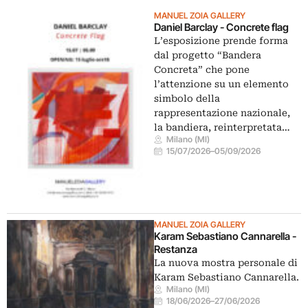
MANUEL ZOIA GALLERY
Daniel Barclay - Concrete flag
L’esposizione prende forma
dal progetto “Bandera
Concreta” che pone
l’attenzione su un elemento
simbolo della
rappresentazione nazionale,
la bandiera, reinterpretata…
Milano (MI)
15/07/2026
–
05/09/2026
MANUEL ZOIA GALLERY
Karam Sebastiano Cannarella -
Restanza
La nuova mostra personale di
Karam Sebastiano Cannarella.
Milano (MI)
18/06/2026
–
27/06/2026