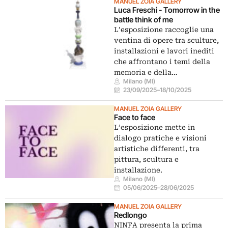
MANUEL ZOIA GALLERY
Luca Freschi - Tomorrow in the
battle think of me
L’esposizione raccoglie una
ventina di opere tra sculture,
installazioni e lavori inediti
che affrontano i temi della
memoria e della…
Milano (MI)
23/09/2025
–
18/10/2025
MANUEL ZOIA GALLERY
Face to face
L’esposizione mette in
dialogo pratiche e visioni
artistiche differenti, tra
pittura, scultura e
installazione.
Milano (MI)
05/06/2025
–
28/06/2025
MANUEL ZOIA GALLERY
Redlongo
NINFA presenta la prima