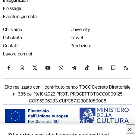
Inaugurazioni
Finissage
Eventi in giornata
Chi siamo
University
Pubblicità
Travel
Contatti
Produzioni
Lavora con noi
Seguici su Facebook
Seguici su Instagram
Seguici su X
Seguici su YouTube
Seguici su WhatsApp
Seguici su Telegram
Seguici su TikTok
Seguici su Link
Seguici su
Segui
Sito realizzato con il contributo bando TOCC Decreto Direttoriale
n. 385 del 19/10/2022 PROT. PROGETTOTOCC0000125
COR15906233 CUPC87J23001080008