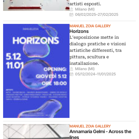
artisti esposti.
Milano (MI)
06/02/2025
–
27/02/2025
MANUEL ZOIA GALLERY
Horizons
L’esposizione mette in
dialogo pratiche e visioni
artistiche differenti, tra
pittura, scultura e
installazione.
Milano (MI)
05/12/2024
–
11/01/2025
MANUEL ZOIA GALLERY
Annamaria Gelmi - Across the
lines