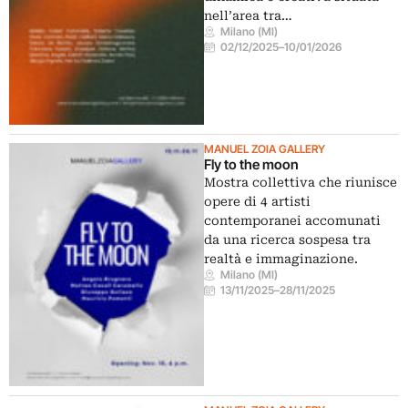
nell’area tra…
Milano (MI)
02/12/2025
–
10/01/2026
MANUEL ZOIA GALLERY
Fly to the moon
Mostra collettiva che riunisce
opere di 4 artisti
contemporanei accomunati
da una ricerca sospesa tra
realtà e immaginazione.
Milano (MI)
13/11/2025
–
28/11/2025