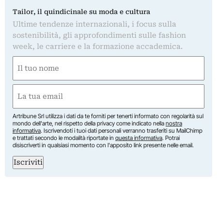
Tailor, il quindicinale su moda e cultura
Ultime tendenze internazionali, i focus sulla
sostenibilità, gli approfondimenti sulle fashion
week, le carriere e la formazione accademica.
Nome
(Required)
First
Email
(Required)
Artribune Srl utilizza i dati da te forniti per tenerti informato con regolarità sul
mondo dell'arte, nel rispetto della privacy come indicato nella
nostra
informativa
. Iscrivendoti i tuoi dati personali verranno trasferiti su MailChimp
e trattati secondo le modalità riportate in
questa informativa
. Potrai
disiscriverti in qualsiasi momento con l'apposito link presente nelle email.
Iscriviti