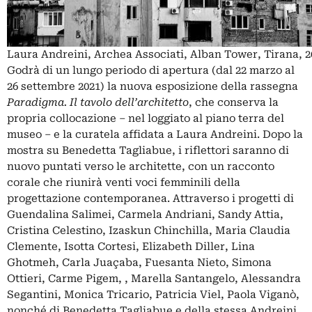
Laura Andreini, Archea Associati, Alban Tower, Tirana, 2
Godrà di un lungo periodo di apertura (dal 22 marzo al
26 settembre 2021) la nuova esposizione della rassegna
Paradigma. Il tavolo dell’architetto
, che conserva la
propria collocazione – nel loggiato al piano terra del
museo – e la curatela affidata a Laura Andreini. Dopo la
mostra su
Benedetta Tagliabue
, i riflettori saranno di
nuovo puntati verso le architette, con un racconto
corale che riunirà venti voci femminili della
progettazione contemporanea. Attraverso i progetti di
Guendalina Salimei
, Carmela Andriani, Sandy Attia,
Cristina Celestino, Izaskun Chinchilla, Maria Claudia
Clemente, Isotta Cortesi, Elizabeth Diller, Lina
Ghotmeh,
Carla Juaçaba
, Fuesanta Nieto, Simona
Ottieri,
Carme Pigem
, , Marella Santangelo, Alessandra
Segantini, Monica Tricario,
Patricia Viel
, Paola Viganò,
nonché di Benedetta Tagliabue e della stessa Andreini,