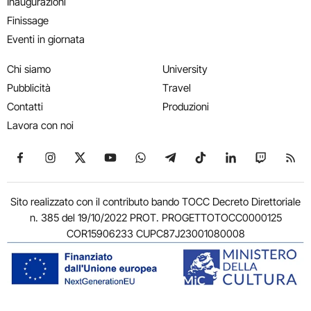
Inaugurazioni
Finissage
Eventi in giornata
Chi siamo
University
Pubblicità
Travel
Contatti
Produzioni
Lavora con noi
Seguici su Facebook
Seguici su Instagram
Seguici su X
Seguici su YouTube
Seguici su WhatsApp
Seguici su Telegram
Seguici su TikTok
Seguici su Link
Seguici su
Segui
Sito realizzato con il contributo bando TOCC Decreto Direttoriale
n. 385 del 19/10/2022 PROT. PROGETTOTOCC0000125
COR15906233 CUPC87J23001080008