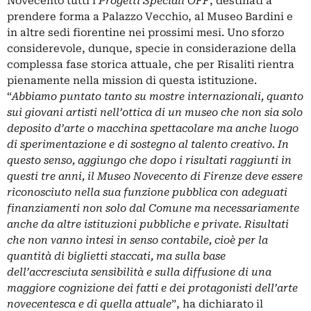
Novecento tutti i
Progetti Speciali OFF
, destinati a
prendere forma a Palazzo Vecchio, al Museo Bardini e
in altre sedi fiorentine nei prossimi mesi. Uno sforzo
considerevole, dunque, specie in considerazione della
complessa fase storica attuale, che per Risaliti rientra
pienamente nella mission di questa istituzione.
“
Abbiamo puntato tanto su mostre internazionali, quanto
sui giovani artisti nell’ottica di un museo che non sia solo
deposito d’arte o macchina spettacolare ma anche luogo
di sperimentazione e di sostegno al talento creativo. In
questo senso, aggiungo che dopo i risultati raggiunti in
questi tre anni, il Museo Novecento di Firenze deve essere
riconosciuto nella sua funzione pubblica con adeguati
finanziamenti non solo dal Comune ma necessariamente
anche da altre istituzioni pubbliche e private. Risultati
che non vanno intesi in senso contabile, cioè per la
quantità di biglietti staccati, ma sulla base
dell’accresciuta sensibilità e sulla diffusione di una
maggiore cognizione dei fatti e dei protagonisti dell’arte
novecentesca e di quella attuale
”, ha dichiarato il