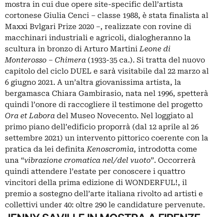
mostra in cui due opere site-specific dell’artista
cortonese Giulia Cenci – classe 1988, è stata finalista al
Maxxi Bvlgari Prize 2020 –, realizzate con rovine di
macchinari industriali e agricoli, dialogheranno la
scultura in bronzo di Arturo Martini
Leone di
Monterosso – Chimera
(1933-35 ca.). Si tratta del nuovo
capitolo del ciclo DUEL e sarà visitabile dal 22 marzo al
6 giugno 2021. A un’altra giovanissima artista, la
bergamasca Chiara Gambirasio, nata nel 1996, spetterà
quindi l’onore di raccogliere il testimone del progetto
Ora et Labora
del Museo Novecento. Nel loggiato al
primo piano dell’edificio proporrà (dal 12 aprile al 26
settembre 2021) un intervento pittorico coerente con la
pratica da lei definita
Kenoscromìa
, introdotta come
una “
vibrazione cromatica nel/del vuoto
”. Occorrerà
quindi attendere l’estate per conoscere i quattro
vincitori della prima edizione di
WONDERFUL!
, il
premio a sostegno dell’arte italiana rivolto ad artisti e
collettivi under 40: oltre 290 le candidature pervenute.