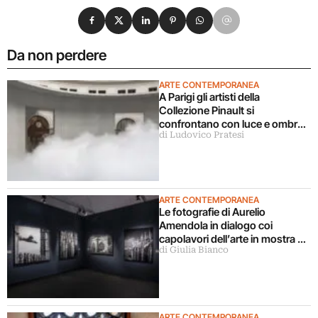
Condividi su Facebook
Condividi su X
Condividi su LinkedIn
Condividi su Pinterest
Condividi su WhatsApp
Condividi su Email
Da non perdere
ARTE CONTEMPORANEA
A Parigi gli artisti della
Collezione Pinault si
confrontano con luce e ombra
di Ludovico Pratesi
in una grande mostra
ARTE CONTEMPORANEA
Le fotografie di Aurelio
Amendola in dialogo coi
capolavori dell’arte in mostra a
di Giulia Bianco
Milano
ARTE CONTEMPORANEA