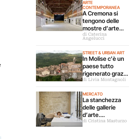
ARTE
CONTEMPORANEA
A Cremona si
tengono delle
mostre d’arte
di Caterina
contemporanea
Angelucci
in un decadente
teatro
STREET & URBAN ART
parrocchiale
In Molise c’è un
e
chiuso da 40 anni
paese tutto
rigenerato grazie
di Livia Montagnoli
alla street art.
Ora apre anche
MERCATO
una galleria
La stanchezza
d’arte
delle gallerie
permanente
d’arte.
di Cristina Masturzo
Riflessioni,
numeri, analisi