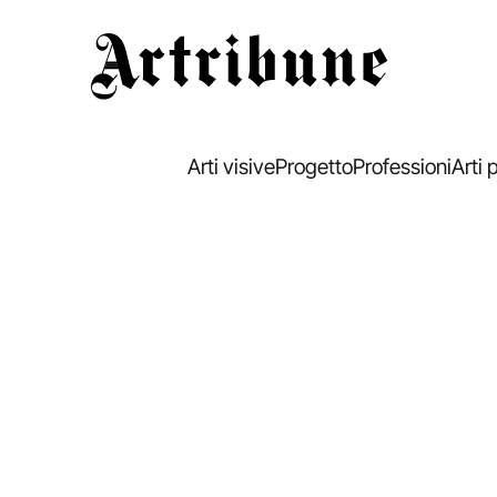
Artribune
Arti visive
Progetto
Professioni
Arti 