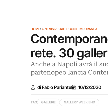
HOME
›
ARTI VISIVE
›
ARTE CONTEMPORANEA
Contemporane
rete. 30 galle
Anche a Napoli avrà il su
partenopeo lancia Conte
di Fabio Pariante
16/12/2020
TAG
GALLERIE
GALLERY WEEK END