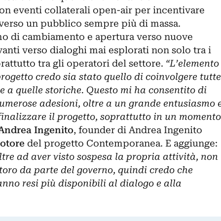
on eventi collaterali open-air per incentivare
verso un pubblico sempre più di massa.
o di cambiamento e apertura verso nuove
anti verso dialoghi mai esplorati non solo tra i
rattutto tra gli operatori del settore.
“L’elemento
progetto credo sia stato quello di coinvolgere tutte
ole a quelle storiche. Questo mi ha consentito di
numerose adesioni, oltre a un grande entusiasmo 
 finalizzare il progetto, soprattutto in un momento
Andrea Ingenito
, founder di Andrea Ingenito
otore
del progetto Contemporanea. E aggiunge:
ltre ad aver visto sospesa la propria attività, non
storo da parte del governo, quindi credo che
anno resi più disponibili al dialogo e alla