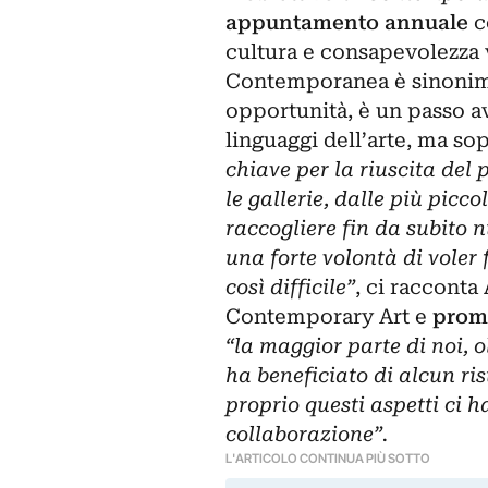
appuntamento annuale
c
cultura e consapevolezza 
Contemporanea è sinonim
opportunità, è un passo av
linguaggi dell’arte, ma sop
chiave per la riuscita del 
le gallerie, dalle più picc
raccogliere fin da subito 
una forte volontà di voler
così difficile”
, ci racconta
Contemporary Art e
prom
“la maggior parte di noi, o
ha beneficiato di alcun ri
proprio questi aspetti ci h
collaborazione”.
L'ARTICOLO CONTINUA PIÙ SOTTO