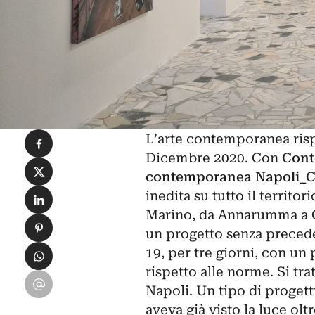
Condividi su Facebook
L’arte contemporanea risp
Dicembre 2020. Con
Cont
Condividi su X
contemporanea Napoli_
Condividi su LinkedIn
inedita su tutto il territori
Marino, da Annarumma a C
Condividi su Pinterest
un progetto senza preceden
Condividi su WhatsApp
19, per tre giorni, con un
rispetto alle norme. Si trat
Condividi su Email
Napoli. Un tipo di progett
aveva già visto la luce olt