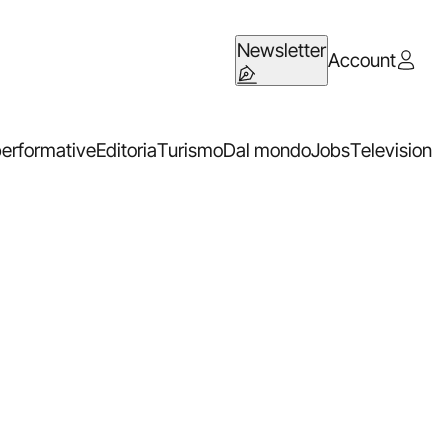
Newsletter
Account
performative
Editoria
Turismo
Dal mondo
Jobs
Television