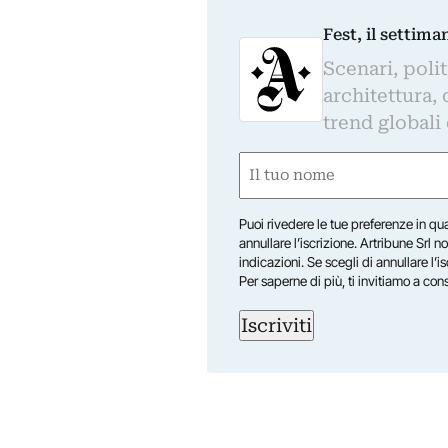
Fest, il settima
Scenari, polit
architettura, 
trend globali
Nome
(Required)
First
Puoi rivedere le tue preferenze in qua
annullare l’iscrizione. Artribune Srl no
indicazioni. Se scegli di annullare l’i
Per saperne di più, ti invitiamo a con
Iscriviti