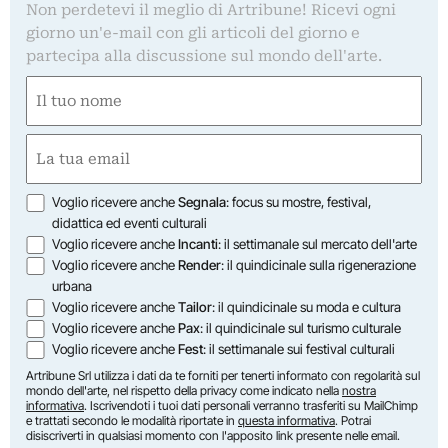
Non perdetevi il meglio di Artribune! Ricevi ogni
giorno un'e-mail con gli articoli del giorno e
partecipa alla discussione sul mondo dell'arte.
Nome
(Obbligatorio)
Nome
Email
(Obbligatorio)
Opzioni
Voglio ricevere anche
Segnala
: focus su mostre, festival,
didattica ed eventi culturali
Voglio ricevere anche
Incanti
: il settimanale sul mercato dell'arte
Voglio ricevere anche
Render
: il quindicinale sulla rigenerazione
urbana
Voglio ricevere anche
Tailor
: il quindicinale su moda e cultura
Voglio ricevere anche
Pax
: il quindicinale sul turismo culturale
Voglio ricevere anche
Fest
: il settimanale sui festival culturali
Artribune Srl utilizza i dati da te forniti per tenerti informato con regolarità sul
mondo dell'arte, nel rispetto della privacy come indicato nella
nostra
informativa
. Iscrivendoti i tuoi dati personali verranno trasferiti su MailChimp
e trattati secondo le modalità riportate in
questa informativa
. Potrai
disiscriverti in qualsiasi momento con l'apposito link presente nelle email.