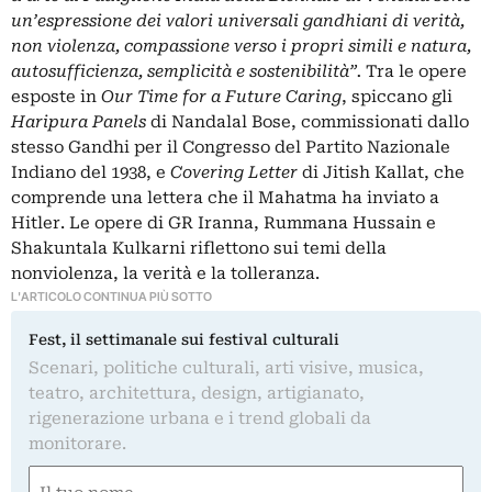
un’espressione dei valori universali gandhiani di verità,
non violenza, compassione verso i propri simili e natura,
autosufficienza, semplicità e sostenibilità”.
Tra le opere
esposte in
Our Time for a Future Caring
, spiccano gli
Haripura Panels
di Nandalal Bose, commissionati dallo
stesso Gandhi per il Congresso del Partito Nazionale
Indiano del 1938, e
Covering Letter
di Jitish Kallat, che
comprende una lettera che il Mahatma ha inviato a
Hitler. Le opere di GR Iranna, Rummana Hussain e
Shakuntala Kulkarni riflettono sui temi della
nonviolenza, la verità e la tolleranza.
L'ARTICOLO CONTINUA PIÙ SOTTO
Fest, il settimanale sui festival culturali
Scenari, politiche culturali, arti visive, musica,
teatro, architettura, design, artigianato,
rigenerazione urbana e i trend globali da
monitorare.
Nome