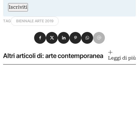
Iscriviti
TAG
BIENNALE ARTE 2019
Condividi su Facebook
Condividi su X
Condividi su LinkedIn
Condividi su Pinterest
Condividi su WhatsApp
Condividi su Email
Altri articoli di: arte contemporanea
Leggi di più