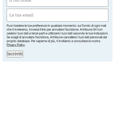
(Obbligatorio)
Nome
Email
(Obbligatorio)
Puoi rivedere le tue preferenze in qualsiasi momento: sul fondo di ogni mail
che ti invieremo, troverai il link per annullare l’iscrizione. Artribune Srl non
cederà i tuoi dati a terze parti e utilizzerà i tuoi dati secondo le tue indicazioni.
Se scegli di annullare l’iscrizione, Artribune cancellerà i tuoi dati personali dal
proprio database. Per saperne di più, ti invitiamo a consultare la nostra
Privacy Policy
.
Iscriviti