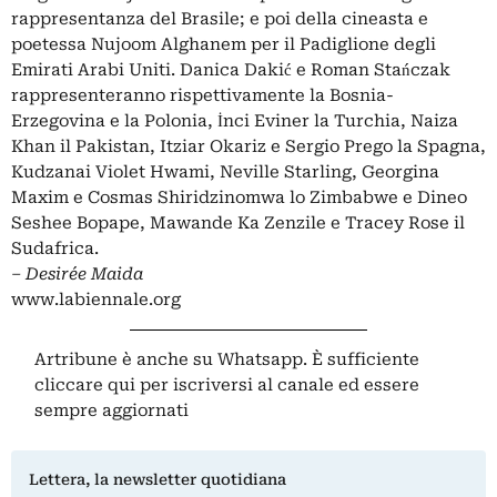
rappresentanza del Brasile; e poi della cineasta e
poetessa Nujoom Alghanem per il
Padiglione degli
Emirati Arabi Uniti
. Danica Dakić e Roman Stańczak
rappresenteranno rispettivamente la
Bosnia-
Erzegovina e la Polonia
, İnci Eviner la
Turchia
, Naiza
Khan il
Pakistan
, Itziar Okariz e Sergio Prego la Spagna,
Kudzanai Violet Hwami, Neville Starling, Georgina
Maxim e Cosmas Shiridzinomwa lo
Zimbabwe
e Dineo
Seshee Bopape, Mawande Ka Zenzile e Tracey Rose il
Sudafrica.
– Desirée Maida
www.labiennale.org
Artribune è anche su Whatsapp. È sufficiente
cliccare qui
per iscriversi al canale ed essere
sempre aggiornati
Lettera, la newsletter quotidiana