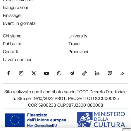
Inaugurazioni
Finissage
Eventi in giornata
Chi siamo
University
Pubblicità
Travel
Contatti
Produzioni
Lavora con noi
Seguici su Facebook
Seguici su Instagram
Seguici su X
Seguici su YouTube
Seguici su WhatsApp
Seguici su Telegram
Seguici su TikTok
Seguici su Link
Seguici su
Segui
Sito realizzato con il contributo bando TOCC Decreto Direttoriale
n. 385 del 19/10/2022 PROT. PROGETTOTOCC0000125
COR15906233 CUPC87J23001080008