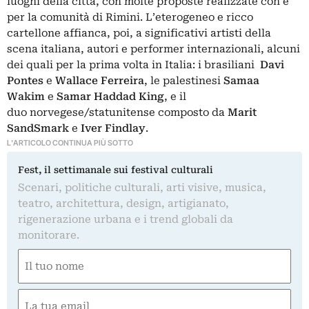
luoghi della città, con molte proposte realizzate con e
per la comunità di Rimini. L’eterogeneo e ricco
cartellone affianca, poi, a significativi artisti della
scena italiana, autori e performer internazionali, alcuni
dei quali per la prima volta in Italia: i brasiliani
Davi
Pontes
e
Wallace Ferreira
, le palestinesi
Samaa
Wakim
e
Samar Haddad King
, e il
duo norvegese/statunitense composto da
Marit
SandSmark
e
Iver Findlay
.
L'ARTICOLO CONTINUA PIÙ SOTTO
Fest, il settimanale sui festival culturali
Scenari, politiche culturali, arti visive, musica,
teatro, architettura, design, artigianato,
rigenerazione urbana e i trend globali da
monitorare.
Nome
(Obbligatorio)
Nome
Email