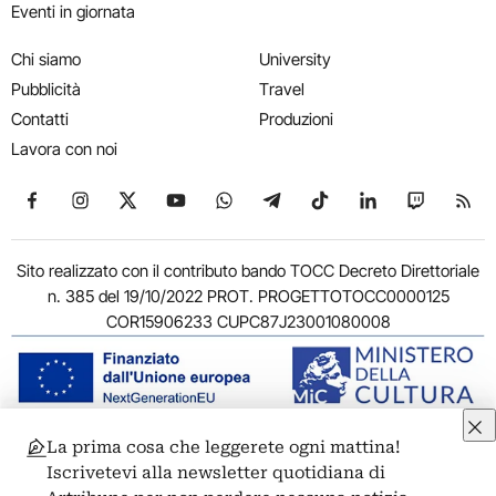
Eventi in giornata
Chi siamo
University
Pubblicità
Travel
Contatti
Produzioni
Lavora con noi
Seguici su Facebook
Seguici su Instagram
Seguici su X
Seguici su YouTube
Seguici su WhatsApp
Seguici su Telegram
Seguici su TikTok
Seguici su Link
Seguici su
Segui
Sito realizzato con il contributo bando TOCC Decreto Direttoriale
n. 385 del 19/10/2022 PROT. PROGETTOTOCC0000125
COR15906233 CUPC87J23001080008
La prima cosa che leggerete ogni mattina!
© 2011-2026 ARTRIBUNE srl – Corso Vittorio Emanuele II, 287 –
Iscrivetevi alla newsletter quotidiana di
00186 Roma - P.I. 11381581005