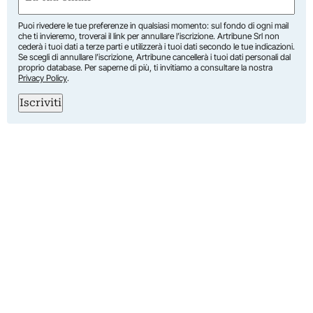
(Obbligatorio)
Puoi rivedere le tue preferenze in qualsiasi momento: sul fondo di ogni mail
che ti invieremo, troverai il link per annullare l’iscrizione. Artribune Srl non
cederà i tuoi dati a terze parti e utilizzerà i tuoi dati secondo le tue indicazioni.
Se scegli di annullare l’iscrizione, Artribune cancellerà i tuoi dati personali dal
proprio database. Per saperne di più, ti invitiamo a consultare la nostra
Privacy Policy
.
Iscriviti