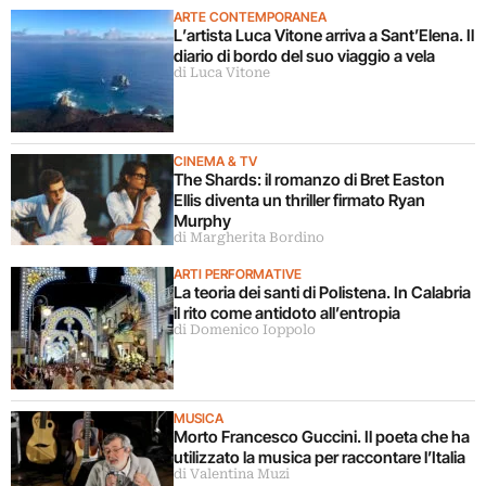
ARTE CONTEMPORANEA
L’artista Luca Vitone arriva a Sant’Elena. Il
diario di bordo del suo viaggio a vela
di Luca Vitone
CINEMA & TV
The Shards: il romanzo di Bret Easton
Ellis diventa un thriller firmato Ryan
Murphy
di Margherita Bordino
ARTI PERFORMATIVE
La teoria dei santi di Polistena. In Calabria
il rito come antidoto all’entropia
di Domenico Ioppolo
MUSICA
Morto Francesco Guccini. Il poeta che ha
utilizzato la musica per raccontare l’Italia
di Valentina Muzi