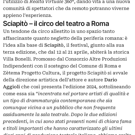
l’utilizzo di
Realta
Virtuale 360°,
dando vita a una nuova
comunità di spettatori che da remoto potranno viverne
appieno l’esperienza.
Sciapitò – il circo del teatro a Roma
Un tendone da circo allestito in uno spazio tanto
affascinante quanto negletto della periferia romana: è
l’idea alla base di
Sciapitò
, il festival, giunto alla sua
terza edizione, che dal 12 al 21 aprile, abiterà la storica
Villa Bonelli. Promosso dal
Consorzio Altre Produzioni
Indipendenti
con il sostegno del Comune di Roma e
Zètema Progetto Cultura, il progetto Sciapitò si avvale
della direzione artistica dell’attore e autore
Dario
Aggioli
che così presenta l’edizione 2024, sottolineando
come essa sia “
incentrata nel portare artisti di qualità e
un tipo di drammaturgia contemporanea che sia
comunque vicina a un pubblico che non frequenta
assiduamente la sala teatrale. Dopo le due edizioni
precedenti, in cui sono stati presenti nomi di chiara fama
e titoli importanti che hanno caratterizzato gli ultimi