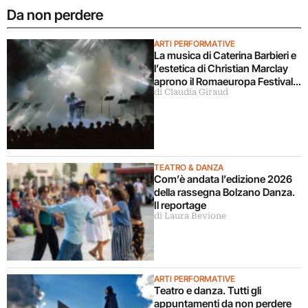
Da non perdere
ARTI PERFORMATIVE
La musica di Caterina Barbieri e
l’estetica di Christian Marclay
aprono il Romaeuropa Festival
di Claudia Giraud
2026
TEATRO & DANZA
Com’è andata l’edizione 2026
della rassegna Bolzano Danza.
Il reportage
di Laura Bevione
ARTI PERFORMATIVE
Teatro e danza. Tutti gli
appuntamenti da non perdere