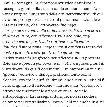
Emilia-Romagna. La direzione artistica definisce la
rassegna, giunta alla sua seconda edizione, come “
un
vero e proprio happening delle arti performative
”, di cui
saranno protagonisti artisti del panorama nazionale e
internazionale, che “
attraverso linguaggi
eterogenei scavano nelle radici ancestrali della nostra e
di altre culture, con riflessioni sulle ecologie, sugli
archivi come dispositivi da riattivare, sulle materie
liquide e il mare come luogo in cui si condensa tanto del
nostro presente socio-politico. La questione
mediterranea fa da sfondo per riflettere su un presente
doloroso e sponda per cercare di mettere a fuoco punti di
vista diversi da quelli dominanti
.” Un happening in cui il
“globale” convive e dialoga proficuamente con il
“locale”, ovvero la città di Rimini, che i Motus – che di lì
sono originari e lì risiedono – mirano a far “esplodere”,
attraverso un’originale azione cultural-sociale-
antropologica. La rassegna, dunque, non si snoderà
soltanto nel centralissimo Teatro Galli ma anche in altri