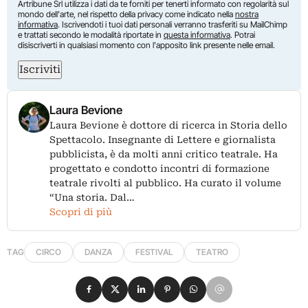
Artribune Srl utilizza i dati da te forniti per tenerti informato con regolarità sul
mondo dell'arte, nel rispetto della privacy come indicato nella
nostra
informativa
. Iscrivendoti i tuoi dati personali verranno trasferiti su MailChimp
e trattati secondo le modalità riportate in
questa informativa
. Potrai
disiscriverti in qualsiasi momento con l'apposito link presente nelle email.
Iscriviti
Laura Bevione
Laura Bevione è dottore di ricerca in Storia dello
Spettacolo. Insegnante di Lettere e giornalista
pubblicista, è da molti anni critico teatrale. Ha
progettato e condotto incontri di formazione
teatrale rivolti al pubblico. Ha curato il volume
“Una storia. Dal…
Scopri di più
TAG
CIRCO
DANZA
FESTIVAL
TEATRO
Condividi su Facebook
Condividi su X
Condividi su LinkedIn
Condividi su Pinterest
Condividi su WhatsApp
Condividi su Email