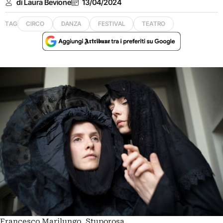
di Laura Bevione
13/04/2024
TAG
CIRCO
DANZA
FESTIVAL
TEATRO
Francesco Marilungo, Stuporosa