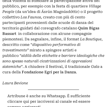
della volontà di stimolare la partecipazione attiva del
pubblico, per esempio con la festa di quartiere
Village
People
(da un’idea di
Ásrún Magnúsdóttir
) o il progetto
collettivo
Los Faunos
, creato con più di cento
partecipanti provenienti dalle scuole di danza del
territorio guidati dal coreografo catalano
Quim Bigas
Bassart
in collaborazione con alcune compagnie
piemontesi. Da segnalare, infine, il format
La Boutique
,
descritto come “
dispositivo performativo di
travestimento”
mirato a spingere artisti e
pubblico
“aldilà delle etichette e barriere ideologiche che
sono spesso naturali cicatrizzazioni di oppressioni
sistemiche
”. A chiudere il festival, il tradizionale
Gala
a
cura della
Fondazione Egri per la Danza
.
Laura Bevione
Artribune è anche su Whatsapp. È sufficiente
cliccare qui
per iscriversi al canale ed essere
sempre aggiornati