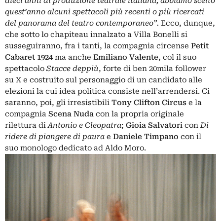
dieci anni di produzione teatrale italiana, abbiamo scelto
quest’anno alcuni spettacoli più recenti o più ricercati
del panorama del teatro contemporaneo”.
Ecco, dunque,
che sotto lo chapiteau innalzato a Villa Bonelli si
susseguiranno, fra i tanti, la compagnia circense
Petit
Cabaret 1924
ma anche
Emiliano Valente
, col il suo
spettacolo
Stacce deppiù
, forte di ben 20mila follower
su X e costruito sul personaggio di un candidato alle
elezioni la cui idea politica consiste nell’arrendersi. Ci
saranno, poi, gli irresistibili
Tony Clifton Circus
e la
compagnia
Scena Nuda
con la propria originale
rilettura di
Antonio e Cleopatra
;
Gioia Salvatori
con
Di
ridere di piangere di paura
e
Daniele Timpano
con il
suo monologo dedicato ad Aldo Moro.