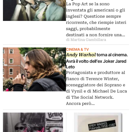
il primato nell’asta di stampe di
La Pop Art se la sono
Bonhams Londra
inventata gli americani o gli
inglesi? Questione sempre
ricorrente, che riempie interi
saggi, probabilmente
destinati a non fornire una…
di Martina Gambillara
CINEMA & TV
torna al cinema.
Andy
Warhol
Avrà il volto dell’ex Joker Jared
Leto
Protagonista e produttore al
fianco di Terence Winter,
sceneggiatore dei Soprano e
di Vynil e di Michael De Luca
di The Social Network.
Ancora però…