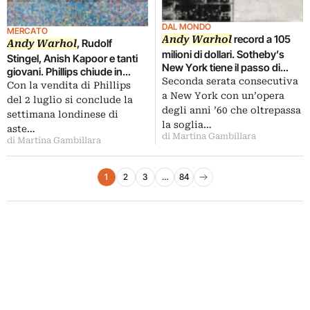
DAL MONDO
MERCATO
record a 105
Andy
Warhol
, Rudolf
Andy
Warhol
milioni di dollari. Sotheby’s
Stingel, Anish Kapoor e tanti
New York tiene il passo di
giovani. Phillips chiude in
Christie’s con un’asta stellare:
Seconda serata consecutiva
bellezza la settimana
Con la vendita di Phillips
volano anche Cy Twombly e
a New York con un’opera
londinese di aste di arte
del 2 luglio si conclude la
Martin Kippenberger
contemporanea
degli anni ’60 che oltrepassa
settimana londinese di
la soglia…
aste…
di Martina Gambillara
di Martina Gambillara
Paginazione degli articoli
1
2
3
…
84
Pagina successiva