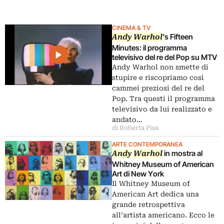
CINEMA & TV
's Fifteen
Andy
Warhol
Minutes: il programma
televisivo del re del Pop su MTV
Andy Warhol non smette di
stupire e riscopriamo così
cammei preziosi del re del
Pop. Tra questi il programma
televisivo da lui realizzato e
andato…
di Roberta Pisa
ARTE CONTEMPORANEA
in mostra al
Andy
Warhol
Whitney Museum of American
Art di New York
Il Whitney Museum of
American Art dedica una
grande retrospettiva
all’artista americano. Ecco le