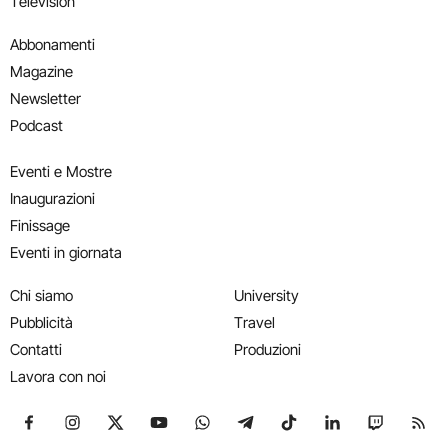
Television
Abbonamenti
Magazine
Newsletter
Podcast
Eventi e Mostre
Inaugurazioni
Finissage
Eventi in giornata
Chi siamo
University
Pubblicità
Travel
Contatti
Produzioni
Lavora con noi
Seguici su Facebook
Seguici su Instagram
Seguici su X
Seguici su YouTube
Seguici su WhatsApp
Seguici su Telegram
Seguici su TikTok
Seguici su Link
Seguici su
Segui