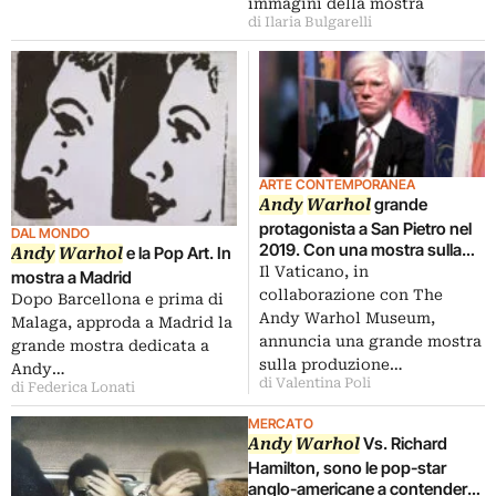
immagini della mostra
di Ilaria Bulgarelli
ARTE CONTEMPORANEA
grande
Andy
Warhol
protagonista a San Pietro nel
DAL MONDO
2019. Con una mostra sulla
e la Pop Art. In
Andy
Warhol
sua produzione sacra
Il Vaticano, in
mostra a Madrid
collaborazione con The
Dopo Barcellona e prima di
Andy Warhol Museum,
Malaga, approda a Madrid la
annuncia una grande mostra
grande mostra dedicata a
sulla produzione…
Andy…
di Valentina Poli
di Federica Lonati
MERCATO
Vs. Richard
Andy
Warhol
Hamilton, sono le pop-star
anglo-americane a contendersi