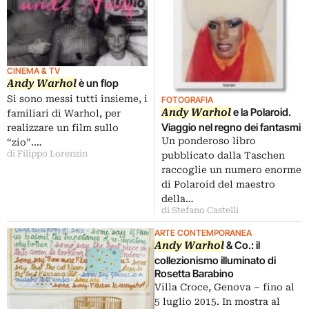
CINEMA & TV
è un flop
Andy
Warhol
Si sono messi tutti insieme, i
FOTOGRAFIA
e la Polaroid.
Andy
Warhol
familiari di Warhol, per
Viaggio nel regno dei fantasmi
realizzare un film sullo
Un ponderoso libro
“zio”.…
di Filippo Lorenzin
pubblicato dalla Taschen
raccoglie un numero enorme
di Polaroid del maestro
della…
di Stefano Castelli
ARTE CONTEMPORANEA
& Co.: il
Andy
Warhol
collezionismo illuminato di
Rosetta Barabino
Villa Croce, Genova – fino al
5 luglio 2015. In mostra al