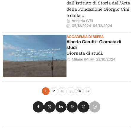
dall’Istituto di Storia dell’Arte
della Fondazione Giorgio Cini
e dalla…
Venezia (VE)
05/12/2024
–
06/12/2024
ACCADEMIA DI BRERA
Alberto Garutti - Giornata di
studi
Giornata di studi.
Milano (MI)
22/10/2024
Navigazione eventi
1
2
3
…
14
Pagina successiva
Condividi su Facebook
Condividi su X
Condividi su LinkedIn
Condividi su Pinterest
Condividi su WhatsApp
Condividi su Email