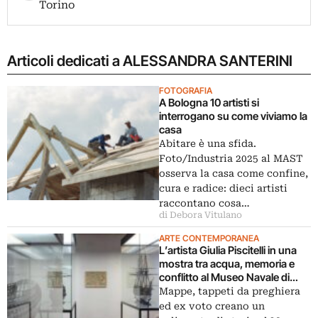
Torino
Articoli dedicati a ALESSANDRA SANTERINI
FOTOGRAFIA
A Bologna 10 artisti si
interrogano su come viviamo la
casa
Abitare è una sfida.
Foto/Industria 2025 al MAST
osserva la casa come confine,
cura e radice: dieci artisti
raccontano cosa…
di Debora Vitulano
ARTE CONTEMPORANEA
L’artista Giulia Piscitelli in una
mostra tra acqua, memoria e
conflitto al Museo Navale di
Venezia
Mappe, tappeti da preghiera
ed ex voto creano un