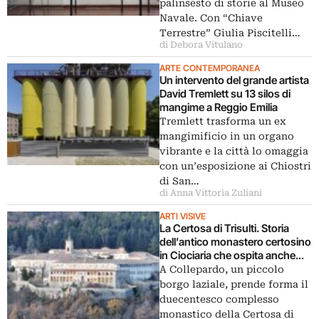
palinsesto di storie al Museo
Navale. Con “Chiave
Terrestre” Giulia Piscitelli…
di Debora Vitulano
ARTE CONTEMPORANEA
Un intervento del grande artista
David Tremlett su 13 silos di
mangime a Reggio Emilia
Tremlett trasforma un ex
mangimificio in un organo
vibrante e la città lo omaggia
con un’esposizione ai Chiostri
di San…
di Anna Vittoria Zuliani
ARTI VISIVE
La Certosa di Trisulti. Storia
dell’antico monastero certosino
in Ciociaria che ospita anche
mostre d’arte contemporanea
A Collepardo, un piccolo
borgo laziale, prende forma il
duecentesco complesso
monastico della Certosa di