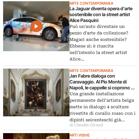
ARTE CONTEMPORANEA
La Jaguar diventa opera d’arte
sostenibile con la street artist
Alice Pasquini
Può un'auto diventare un
pezzo d'arte da collezione?
Magari anche sostenibile?
Ebbene sì: è riuscita
nell'intento la street artist
Alice…
ARTE CONTEMPORANEA
Jan Fabre dialoga con
Caravaggio. Al Pio Monte di
Napoli, le cappelle si coprono di
corallo rosso
Una grande installazione
permanente dell’artista belga
mette in dialogo 4 sculture
rivestite di corallo rosso con i
dipinti seicenteschi già…
di Claudia Giraud
ARTI VISIVE