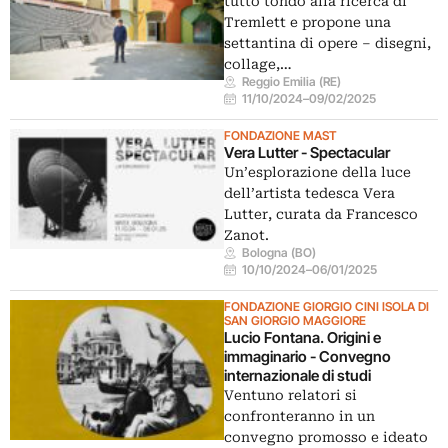
tutto tondo alla ricerca di
Tremlett e propone una
settantina di opere – disegni,
collage,…
Reggio Emilia (RE)
11/10/2024
–
09/02/2025
FONDAZIONE MAST
Vera Lutter - Spectacular
Un’esplorazione della luce
dell’artista tedesca Vera
Lutter, curata da Francesco
Zanot.
Bologna (BO)
10/10/2024
–
06/01/2025
FONDAZIONE GIORGIO CINI ISOLA DI
SAN GIORGIO MAGGIORE
Lucio Fontana. Origini e
immaginario - Convegno
internazionale di studi
Ventuno relatori si
confronteranno in un
convegno promosso e ideato