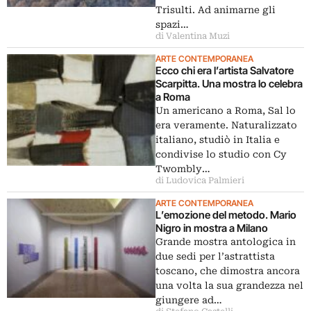
Trisulti. Ad animarne gli
spazi…
di Valentina Muzi
ARTE CONTEMPORANEA
Ecco chi era l’artista Salvatore
Scarpitta. Una mostra lo celebra
a Roma
Un americano a Roma, Sal lo
era veramente. Naturalizzato
italiano, studiò in Italia e
condivise lo studio con Cy
Twombly…
di Ludovica Palmieri
ARTE CONTEMPORANEA
L’emozione del metodo. Mario
Nigro in mostra a Milano
Grande mostra antologica in
due sedi per l’astrattista
toscano, che dimostra ancora
una volta la sua grandezza nel
giungere ad…