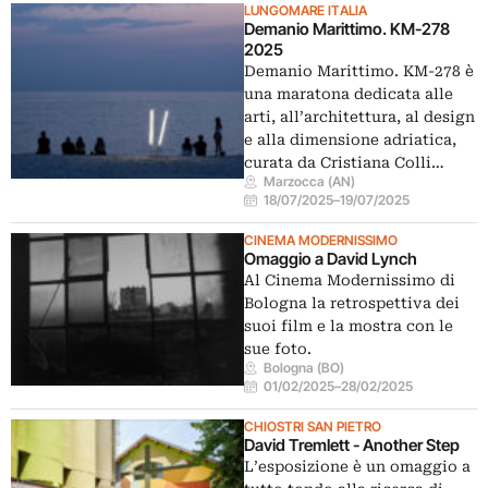
LUNGOMARE ITALIA
Demanio Marittimo. KM-278
2025
Demanio Marittimo. KM-278 è
una maratona dedicata alle
arti, all’architettura, al design
e alla dimensione adriatica,
curata da Cristiana Colli…
Marzocca (AN)
18/07/2025
–
19/07/2025
CINEMA MODERNISSIMO
Omaggio a David Lynch
Al Cinema Modernissimo di
Bologna la retrospettiva dei
suoi film e la mostra con le
sue foto.
Bologna (BO)
01/02/2025
–
28/02/2025
CHIOSTRI SAN PIETRO
David Tremlett - Another Step
L’esposizione è un omaggio a