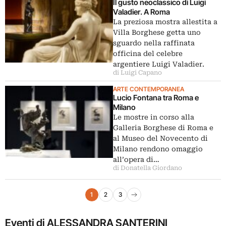
Il gusto neoclassico di Luigi
Valadier. A Roma
La preziosa mostra allestita a
Villa Borghese getta uno
sguardo nella raffinata
officina del celebre
argentiere Luigi Valadier.
di Luigi Capano
ARTE CONTEMPORANEA
Lucio Fontana tra Roma e
Milano
Le mostre in corso alla
Galleria Borghese di Roma e
al Museo del Novecento di
Milano rendono omaggio
all’opera di…
di Donatella Giordano
Navigazione articoli
1
2
3
Pagina successiva
Eventi di ALESSANDRA SANTERINI