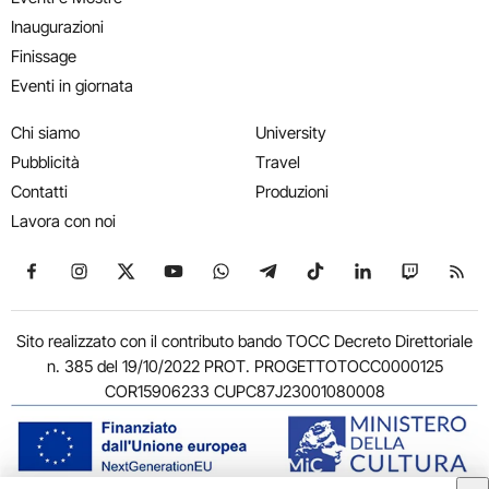
Inaugurazioni
Finissage
Eventi in giornata
Chi siamo
University
Pubblicità
Travel
Contatti
Produzioni
Lavora con noi
Seguici su Facebook
Seguici su Instagram
Seguici su X
Seguici su YouTube
Seguici su WhatsApp
Seguici su Telegram
Seguici su TikTok
Seguici su Link
Seguici su
Segui
Sito realizzato con il contributo bando TOCC Decreto Direttoriale
n. 385 del 19/10/2022 PROT. PROGETTOTOCC0000125
COR15906233 CUPC87J23001080008