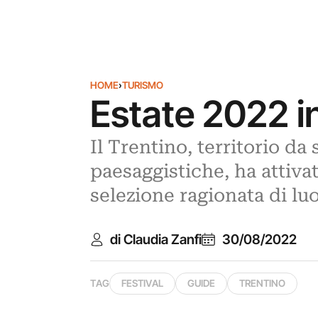
HOME
›
TURISMO
Estate 2022 in 
Il Trentino, territorio da
paesaggistiche, ha attiva
selezione ragionata di lu
di Claudia Zanfi
30/08/2022
TAG
FESTIVAL
GUIDE
TRENTINO