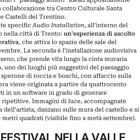
la collaborazione tra Centro Culturale Santa
e Castelli del Trentino.
site specific
Audio Installation
, all’interno del
 nella città di Trento:
un’esperienza di ascolto
erativa
, che attiva lo spazio delle sale del
ovembre. La seconda è l’installazione audiovisiva
eseno
, che prende vita lungo la cinta muraria
, uno dei luoghi più suggestivi del paesaggio
 sperone di roccia e boschi, con affaccio sulla
era viene originata a partire da quattrocento
iti in un software in grado di generare
i ripetitive. Immagini di luce, accompagnate
dell’artista, danzano sulle mura del castello e si
metri quadrati (visibile fino a metà settembre).
FESTIVAL NELLA VALLE