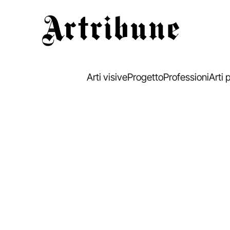
Artribune
Arti visive
Progetto
Professioni
Arti 