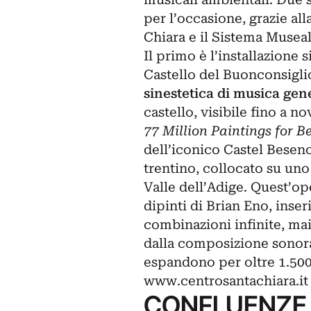
per l’occasione, grazie al
Chiara e il Sistema Museal
Il primo è l’installazione 
Castello del Buonconsiglio
sinestetica di musica gen
castello, visibile fino a n
77 Million Paintings for B
dell’iconico Castel Beseno
trentino, collocato su uno
Valle dell’Adige. Quest’op
dipinti di Brian Eno, inser
combinazioni infinite, ma
dalla composizione sonora 
espandono per oltre 1.500 
www.centrosantachiara.it
CONFLUENZE 