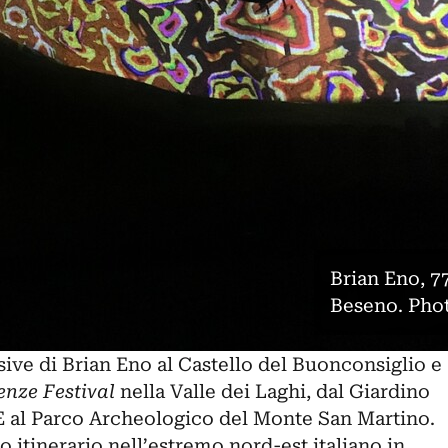
Brian Eno, 7
Beseno. Phot
isive di Brian Eno al Castello del Buonconsiglio e
enze Festival
nella Valle dei Laghi, dal Giardino
E
al Parco Archeologico del Monte San Martino.
itinerario nell’estremo nord-est italiano in