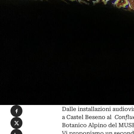
Condividi su Facebook
Dalle installazioni audiov
a Castel Beseno al
Conflu
Condividi su X
Botanico Alpino del
MUS
Condividi su LinkedIn
Vi proponiamo un secondo 