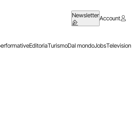
Newsletter
Account
performative
Editoria
Turismo
Dal mondo
Jobs
Television