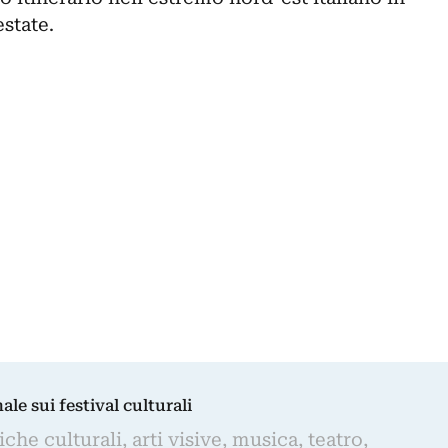
estate.
nale sui festival culturali
iche culturali, arti visive, musica, teatro,