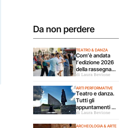
Da non perdere
TEATRO & DANZA
Com’è andata
l’edizione 2026
della rassegna
di Laura Bevione
Bolzano Danza. Il
reportage
ARTI PERFORMATIVE
Teatro e danza.
Tutti gli
appuntamenti da
di Laura Bevione
non perdere per
l’agosto 2026
ARCHEOLOGIA & ARTE