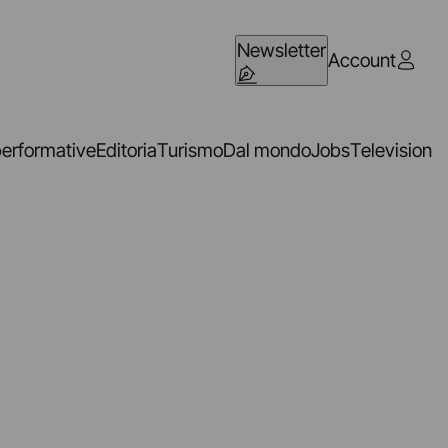
Newsletter
Account
performative
Editoria
Turismo
Dal mondo
Jobs
Television