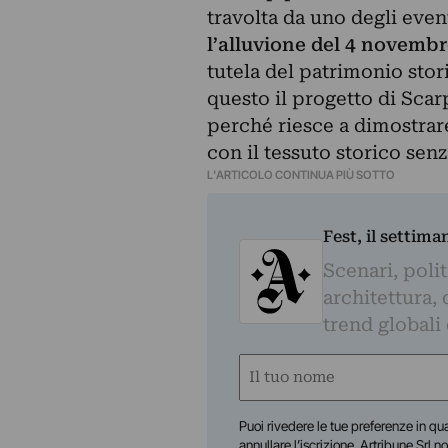
travolta da uno degli even
l’alluvione del 4 novemb
tutela del patrimonio stor
questo il progetto di Sca
perché riesce a dimostra
con il tessuto storico senz
L'ARTICOLO CONTINUA PIÙ SOTTO
Fest, il settima
Scenari, polit
architettura, 
trend globali
Nome
(Required)
First
Puoi rivedere le tue preferenze in qua
annullare l’iscrizione. Artribune Srl no