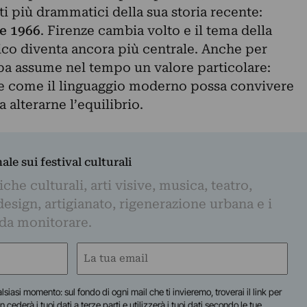
ti più drammatici della sua storia recente:
re 1966
. Firenze cambia volto e il tema della
ico diventa ancora più centrale. Anche per
rpa assume nel tempo un valore particolare:
re come il linguaggio moderno possa convivere
a alterarne l’equilibrio.
nale sui festival culturali
iche culturali, arti visive, musica, teatro,
design, artigianato, rigenerazione urbana e i
 da monitorare.
Email
(Required)
lsiasi momento: sul fondo di ogni mail che ti invieremo, troverai il link per
n cederà i tuoi dati a terze parti e utilizzerà i tuoi dati secondo le tue