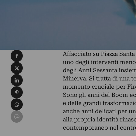
Condividi su Facebook
Affacciato su Piazza Santa
uno degli interventi meno
Condividi su X
degli Anni Sessanta insiem
Condividi su LinkedIn
Minerva. Si tratta di una t
momento cruciale per Firen
Condividi su Pinterest
Sono gli anni del Boom ec
Condividi su WhatsApp
e delle grandi trasformazi
anche anni delicati per u
Condividi su Email
alla propria identità rina
contemporaneo nel centro