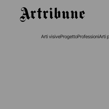
Artribune
Arti visive
Progetto
Professioni
Arti 