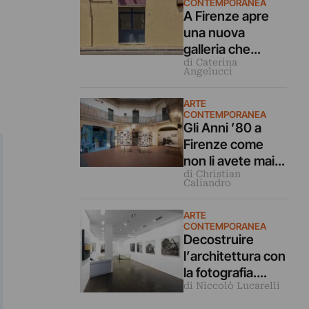
CONTEMPORANEA
A Firenze apre
una nuova
galleria che
di Caterina
guarda all’arte
Angelucci
emergente
italiana in modo
ARTE
decentrato
CONTEMPORANEA
Gli Anni ’80 a
Firenze come
non li avete mai
di Christian
visti. Musica,
Caliandro
letteratura,
teatro e moda in
ARTE
mostra
CONTEMPORANEA
Decostruire
l’architettura con
la fotografia.
di Niccolò Lucarelli
Ulrich Egger è in
mostra a Firenze