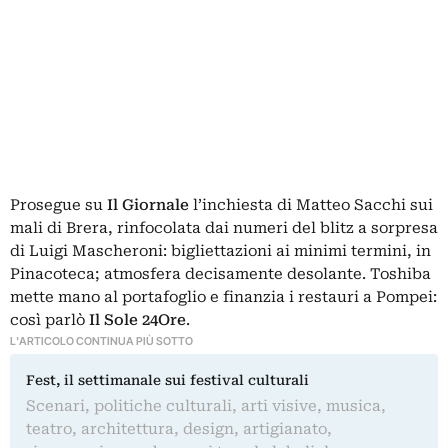
Prosegue su
Il Giornale
l’inchiesta di Matteo Sacchi sui
mali di Brera, rinfocolata dai numeri del blitz a sorpresa
di Luigi Mascheroni: bigliettazioni ai minimi termini, in
Pinacoteca; atmosfera decisamente desolante. Toshiba
mette mano al portafoglio e finanzia i restauri a Pompei:
così parlò
Il Sole 24Ore
.
L'ARTICOLO CONTINUA PIÙ SOTTO
Fest, il settimanale sui festival culturali
Scenari, politiche culturali, arti visive, musica,
teatro, architettura, design, artigianato,