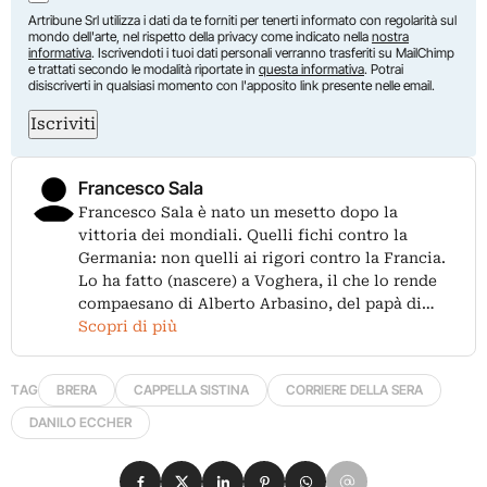
Artribune Srl utilizza i dati da te forniti per tenerti informato con regolarità sul
mondo dell'arte, nel rispetto della privacy come indicato nella
nostra
informativa
. Iscrivendoti i tuoi dati personali verranno trasferiti su MailChimp
e trattati secondo le modalità riportate in
questa informativa
. Potrai
disiscriverti in qualsiasi momento con l'apposito link presente nelle email.
Iscriviti
Francesco Sala
Francesco Sala è nato un mesetto dopo la
vittoria dei mondiali. Quelli fichi contro la
Germania: non quelli ai rigori contro la Francia.
Lo ha fatto (nascere) a Voghera, il che lo rende
compaesano di Alberto Arbasino, del papà di…
Scopri di più
TAG
BRERA
CAPPELLA SISTINA
CORRIERE DELLA SERA
DANILO ECCHER
Condividi su Facebook
Condividi su X
Condividi su LinkedIn
Condividi su Pinterest
Condividi su WhatsApp
Condividi su Email