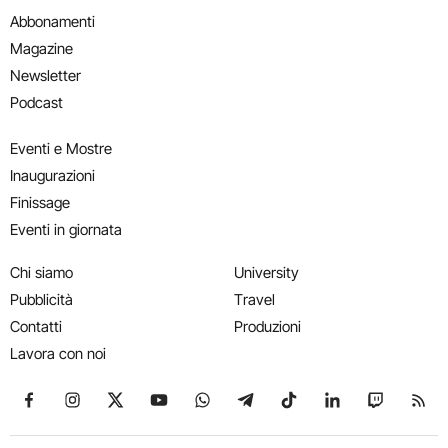
Abbonamenti
Magazine
Newsletter
Podcast
Eventi e Mostre
Inaugurazioni
Finissage
Eventi in giornata
Chi siamo
University
Pubblicità
Travel
Contatti
Produzioni
Lavora con noi
Seguici su Facebook
Seguici su Instagram
Seguici su X
Seguici su YouTube
Seguici su WhatsApp
Seguici su Telegram
Seguici su TikTok
Seguici su Link
Seguici su
Segui