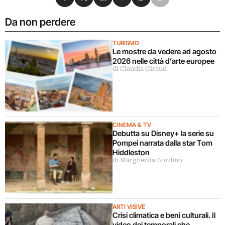
Da non perdere
TURISMO
Le mostre da vedere ad agosto
2026 nelle città d’arte europee
di Claudia Giraud
CINEMA & TV
Debutta su Disney+ la serie su
Pompei narrata dalla star Tom
Hiddleston
di Margherita Bordino
ARTI VISIVE
Crisi climatica e beni culturali. Il
video dei temporali che