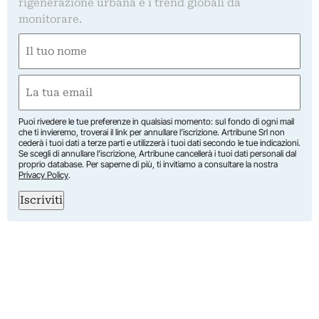
rigenerazione urbana e i trend globali da
monitorare.
Nome
(Required)
First
Email
(Required)
Puoi rivedere le tue preferenze in qualsiasi momento: sul fondo di ogni mail
che ti invieremo, troverai il link per annullare l’iscrizione. Artribune Srl non
cederà i tuoi dati a terze parti e utilizzerà i tuoi dati secondo le tue indicazioni.
Se scegli di annullare l’iscrizione, Artribune cancellerà i tuoi dati personali dal
proprio database. Per saperne di più, ti invitiamo a consultare la nostra
Privacy Policy
.
Iscriviti