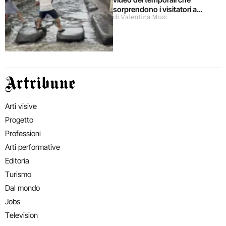
sorprendono i visitatori a
di Valentina Muzi
Pompei: fortuna che ci sono le
antiche strisce pedonali romane
Artribune
Arti visive
Progetto
Professioni
Arti performative
Editoria
Turismo
Dal mondo
Jobs
Television