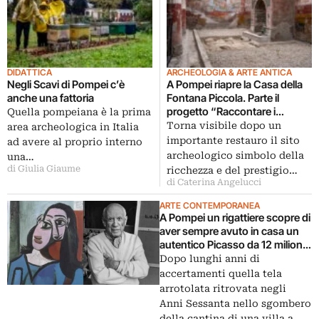
DIDATTICA
ARCHEOLOGIA & ARTE ANTICA
Negli Scavi di Pompei c’è
A Pompei riapre la Casa della
anche una fattoria
Fontana Piccola. Parte il
progetto “Raccontare i
Quella pompeiana è la prima
cantieri”
Torna visibile dopo un
area archeologica in Italia
importante restauro il sito
ad avere al proprio interno
archeologico simbolo della
una…
di Giulia Giaume
ricchezza e del prestigio…
di Caterina Angelucci
ARTE CONTEMPORANEA
A Pompei un rigattiere scopre di
aver sempre avuto in casa un
autentico Picasso da 12 milioni
di euro
Dopo lunghi anni di
accertamenti quella tela
arrotolata ritrovata negli
Anni Sessanta nello sgombero
della cantina di una villa a