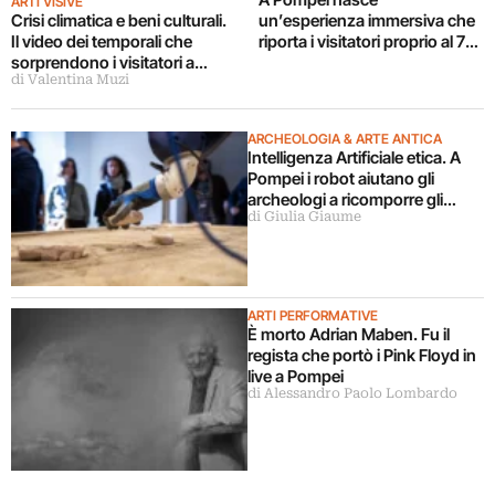
ARTI VISIVE
un’esperienza immersiva che
Crisi climatica e beni culturali.
riporta i visitatori proprio al 79
Il video dei temporali che
d.C. Ecco come funziona
sorprendono i visitatori a
di Valentina Muzi
Pompei: fortuna che ci sono le
antiche strisce pedonali
romane
ARCHEOLOGIA & ARTE ANTICA
Intelligenza Artificiale etica. A
Pompei i robot aiutano gli
archeologi a ricomporre gli
di Giulia Giaume
affreschi
ARTI PERFORMATIVE
È morto Adrian Maben. Fu il
regista che portò i Pink Floyd in
live a Pompei
di Alessandro Paolo Lombardo