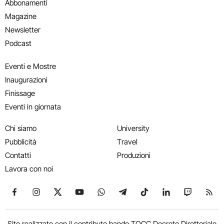
Abbonamenti
Magazine
Newsletter
Podcast
Eventi e Mostre
Inaugurazioni
Finissage
Eventi in giornata
Chi siamo
University
Pubblicità
Travel
Contatti
Produzioni
Lavora con noi
Seguici su Facebook
Seguici su Instagram
Seguici su X
Seguici su YouTube
Seguici su WhatsApp
Seguici su Telegram
Seguici su TikTok
Seguici su Link
Seguici su
Segui
Sito realizzato con il contributo bando TOCC Decreto Direttoriale