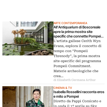
ARTE CONTEMPORANEA
All’Antiquarium di Boscoreale
apre la prima mostra site
specific che connette Pompei
all’arte contemporanea
L’artista gallese Cerith Wyn
Evans, esplora il concetto di
tempo con “Pompeii
Threnody”, la prima mostra
site-specific del programma
Pompeii Commitment.
Materie archeologiche che
crea…
di Elizabeth Germana Arthur
CINEMA & TV
Isabella Rossellini racconta eros
e mito a Pompei
Diretto da Pappi Corsicato e
in onda il 1º aprile su Sky