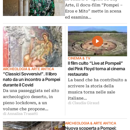
Arte, il docu-film “Pompei –
Eros e Mito” mette in scena
ed esamina…
CINEMA & TV
Il film culto “Live at Pompeii”
dei Pink Floyd torna al cinema
ARCHEOLOGIA & ARTE ANTICA
“Classici Sovversivi”. Il libro
restaurato
nato da un incontro a Pompei
La band che ha contribuito a
durante il Covid
scrivere la storia della
Da una passeggiata nel sito
musica torna nelle sale
archeologico deserto, in
italiane…
pieno lockdown, a un
di Claudia Giraud
volume che propone…
di Annalisa Trasatti
ARCHEOLOGIA & ARTE ANTICA
Nuova scoperta a Pompei: