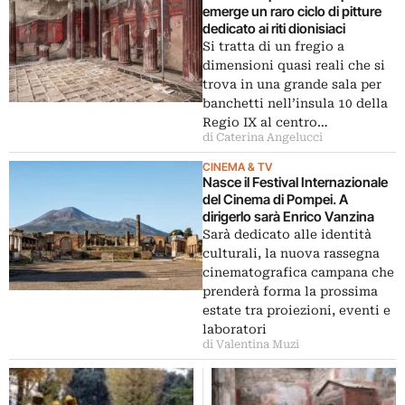
emerge un raro ciclo di pitture
dedicato ai riti dionisiaci
Si tratta di un fregio a
dimensioni quasi reali che si
trova in una grande sala per
banchetti nell’insula 10 della
Regio IX al centro…
di Caterina Angelucci
CINEMA & TV
Nasce il Festival Internazionale
del Cinema di Pompei. A
dirigerlo sarà Enrico Vanzina
Sarà dedicato alle identità
culturali, la nuova rassegna
cinematografica campana che
prenderà forma la prossima
estate tra proiezioni, eventi e
laboratori
di Valentina Muzi