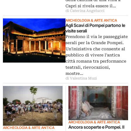
Capri si rivela essere il…
di Caterina Angelucci
ARCHEOLOGIA & ARTE ANTICA
Agli Scavi di Pompei partono le
visite serali
Prendono il via le passeggiate
serali per la Grande Pompei.
Un'iniziativa che consente al
pubblico di vivere l'antica
città romana tra performance
teatrali, rievocazioni,
mostre…
di Valentina Muzi
ARCHEOLOGIA & ARTE ANTICA
Ancora scoperte e Pompei. Il
ARCHEOLOGIA & ARTE ANTICA