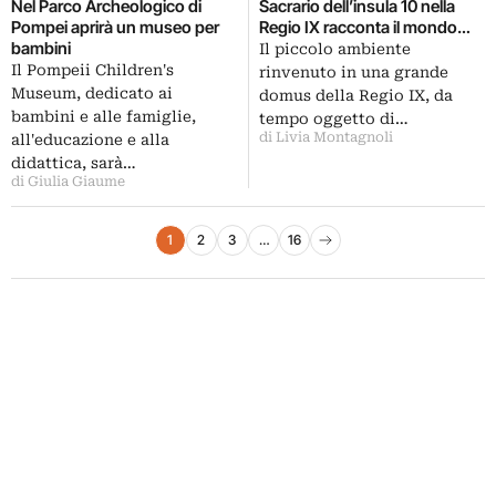
Sacrario dell’insula 10 nella
Nel Parco Archeologico di
Regio IX racconta il mondo
Pompei aprirà un museo per
rurale con nostalgia
bambini
Il piccolo ambiente
Il Pompeii Children's
rinvenuto in una grande
Museum, dedicato ai
domus della Regio IX, da
bambini e alle famiglie,
tempo oggetto di…
di Livia Montagnoli
all'educazione e alla
didattica, sarà…
di Giulia Giaume
Paginazione degli articoli
1
2
3
…
16
Pagina successiva