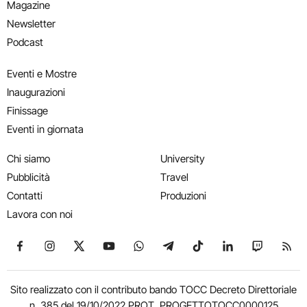
Magazine
Newsletter
Podcast
Eventi e Mostre
Inaugurazioni
Finissage
Eventi in giornata
Chi siamo
University
Pubblicità
Travel
Contatti
Produzioni
Lavora con noi
Seguici su Facebook
Seguici su Instagram
Seguici su X
Seguici su YouTube
Seguici su WhatsApp
Seguici su Telegram
Seguici su TikTok
Seguici su Link
Seguici su
Segui
Sito realizzato con il contributo bando TOCC Decreto Direttoriale
n. 385 del 19/10/2022 PROT. PROGETTOTOCC0000125