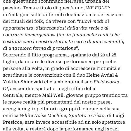
che quest’anno sconfinano nell’area urbana del
paesino. Tema e titolo di quest’anno,
WE FOLK!
:
un’indagine sulle differenti declinazioni e derivazioni
dei rituali del folk, da vivere con “
nuovi modi di
appartenenza, distaccandosi dalla vita reale o al
contrario immergendosi fino in fondo nelle radici che
costituiscono la nostra storia. In cerca di una comunità,
di una nuova forma di protezione
”.
Scorrendo il fitto programma, spalmato dal 20 al 28
luglio, da notare le diverse performance per poche
persone alla volta, in grado di accrescere l’intimità e
scardinare le convenzioni: con il duo
Heine Avdal &
Yukiko Shinozaki
che
ambienterà il suo
Field works-
Office
per due spettatori negli uffici della
Centrale,
mentre
Mali Weil
, giovane gruppo trentino tra
le nuove realtà più promettenti del nostro paese,
accoglierà gli spettatori a gruppi di cinque nella sua
onirica
White Noise Machine
;
Sputato a Cristo
, di
Luigi
Presicce
, sarà invece accessibile ad un solo spettatore
alla volta, e resterà dopo la performance negli spazi