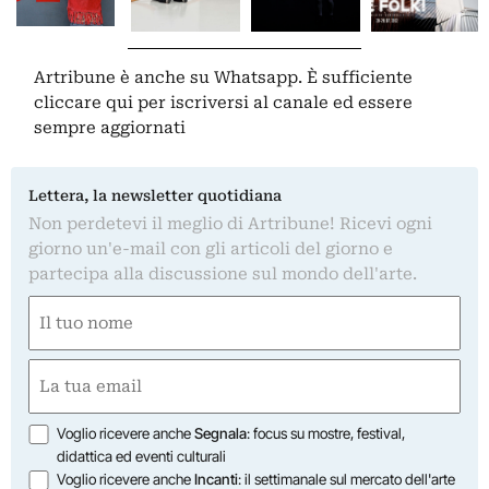
Artribune è anche su Whatsapp. È sufficiente
cliccare qui
per iscriversi al canale ed essere
sempre aggiornati
Lettera, la newsletter quotidiana
Non perdetevi il meglio di Artribune! Ricevi ogni
giorno un'e-mail con gli articoli del giorno e
partecipa alla discussione sul mondo dell'arte.
Nome
(Required)
First
Email
(Required)
Opzioni
Voglio ricevere anche
Segnala
: focus su mostre, festival,
didattica ed eventi culturali
Voglio ricevere anche
Incanti
: il settimanale sul mercato dell'arte