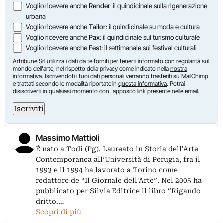
Voglio ricevere anche
Render
: il quindicinale sulla rigenerazione
urbana
Voglio ricevere anche
Tailor
: il quindicinale su moda e cultura
Voglio ricevere anche
Pax
: il quindicinale sul turismo culturale
Voglio ricevere anche
Fest
: il settimanale sui festival culturali
Artribune Srl utilizza i dati da te forniti per tenerti informato con regolarità sul
mondo dell'arte, nel rispetto della privacy come indicato nella
nostra
informativa
. Iscrivendoti i tuoi dati personali verranno trasferiti su MailChimp
e trattati secondo le modalità riportate in
questa informativa
. Potrai
disiscriverti in qualsiasi momento con l'apposito link presente nelle email.
Iscriviti
Massimo Mattioli
É nato a Todi (Pg). Laureato in Storia dell'Arte
Contemporanea all’Università di Perugia, fra il
1993 e il 1994 ha lavorato a Torino come
redattore de “Il Giornale dell'Arte”. Nel 2005 ha
pubblicato per Silvia Editrice il libro “Rigando
dritto.…
Scopri di più