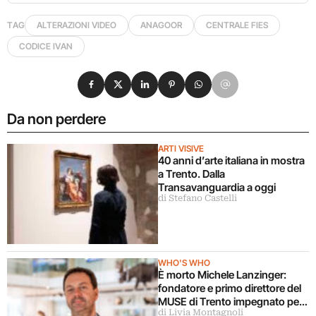
TAG
ALTERAZIONI VIDEO
ANAGOOR
CENTRALE FIES
CODICE IVAN
Condividi su Facebook
Condividi su X
Condividi su LinkedIn
Condividi su Pinterest
Condividi su WhatsApp
Condividi su Email
Da non perdere
ARTI VISIVE
40 anni d’arte italiana in mostra
a Trento. Dalla
Transavanguardia a oggi
di Stefano Castelli
WHO'S WHO
È morto Michele Lanzinger:
fondatore e primo direttore del
MUSE di Trento impegnato per
di Livia Montagnoli
disegnare i musei del futuro