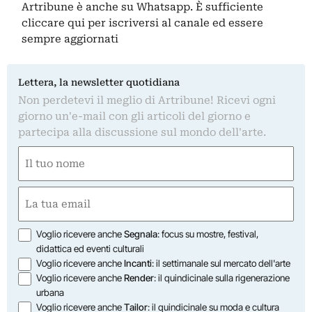
Artribune è anche su Whatsapp. È sufficiente
cliccare qui
per iscriversi al canale ed essere
sempre aggiornati
Lettera, la newsletter quotidiana
Non perdetevi il meglio di Artribune! Ricevi ogni
giorno un'e-mail con gli articoli del giorno e
partecipa alla discussione sul mondo dell'arte.
Nome
(Required)
First
Email
(Required)
Opzioni
Voglio ricevere anche
Segnala
: focus su mostre, festival,
didattica ed eventi culturali
Voglio ricevere anche
Incanti
: il settimanale sul mercato dell'arte
Voglio ricevere anche
Render
: il quindicinale sulla rigenerazione
urbana
Voglio ricevere anche
Tailor
: il quindicinale su moda e cultura