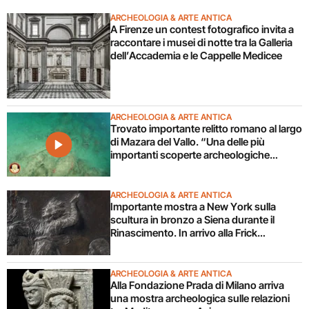
ARCHEOLOGIA & ARTE ANTICA
A Firenze un contest fotografico invita a
raccontare i musei di notte tra la Galleria
dell’Accademia e le Cappelle Medicee
ARCHEOLOGIA & ARTE ANTICA
Trovato importante relitto romano al largo
di Mazara del Vallo. “Una delle più
importanti scoperte archeologiche
subacquee da anni”. Il video
ARCHEOLOGIA & ARTE ANTICA
Importante mostra a New York sulla
scultura in bronzo a Siena durante il
Rinascimento. In arrivo alla Frick
Collection
ARCHEOLOGIA & ARTE ANTICA
Alla Fondazione Prada di Milano arriva
una mostra archeologica sulle relazioni