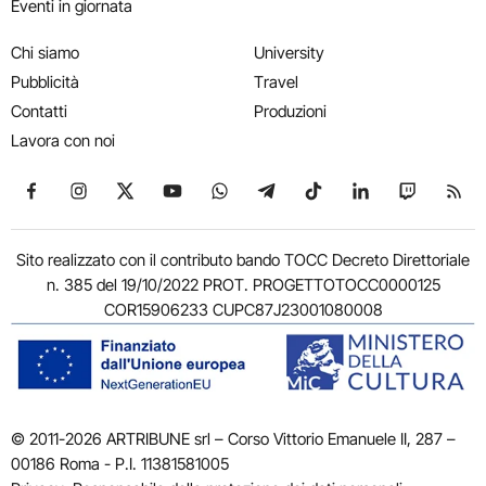
Eventi in giornata
Chi siamo
University
Pubblicità
Travel
Contatti
Produzioni
Lavora con noi
Seguici su Facebook
Seguici su Instagram
Seguici su X
Seguici su YouTube
Seguici su WhatsApp
Seguici su Telegram
Seguici su TikTok
Seguici su Link
Seguici su
Segui
Sito realizzato con il contributo bando TOCC Decreto Direttoriale
n. 385 del 19/10/2022 PROT. PROGETTOTOCC0000125
COR15906233 CUPC87J23001080008
© 2011-2026 ARTRIBUNE srl – Corso Vittorio Emanuele II, 287 –
00186 Roma - P.I. 11381581005