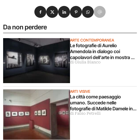
Condividi su Facebook
Condividi su X
Condividi su LinkedIn
Condividi su Pinterest
Condividi su WhatsApp
Condividi su Email
Da non perdere
ARTE CONTEMPORANEA
Le fotografie di Aurelio
Amendola in dialogo coi
capolavori dell’arte in mostra a
di Giulia Bianco
Milano
ARTI VISIVE
La città come paesaggio
umano. Succede nelle
fotografie di Matilde Damele in
di Fabio Petrelli
mostra a Roma