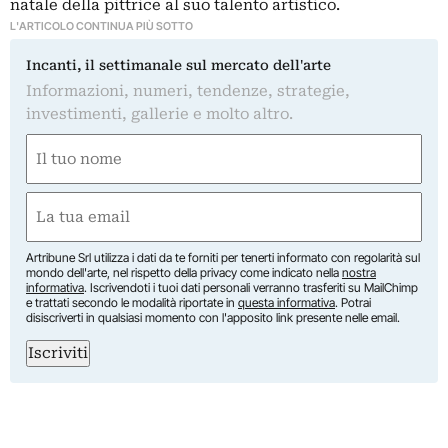
natale della pittrice al suo talento artistico.
L'ARTICOLO CONTINUA PIÙ SOTTO
Incanti, il settimanale sul mercato dell'arte
Informazioni, numeri, tendenze, strategie,
investimenti, gallerie e molto altro.
Nome
(Required)
First
Email
(Required)
Artribune Srl utilizza i dati da te forniti per tenerti informato con regolarità sul
mondo dell'arte, nel rispetto della privacy come indicato nella
nostra
informativa
. Iscrivendoti i tuoi dati personali verranno trasferiti su MailChimp
e trattati secondo le modalità riportate in
questa informativa
. Potrai
disiscriverti in qualsiasi momento con l'apposito link presente nelle email.
Iscriviti