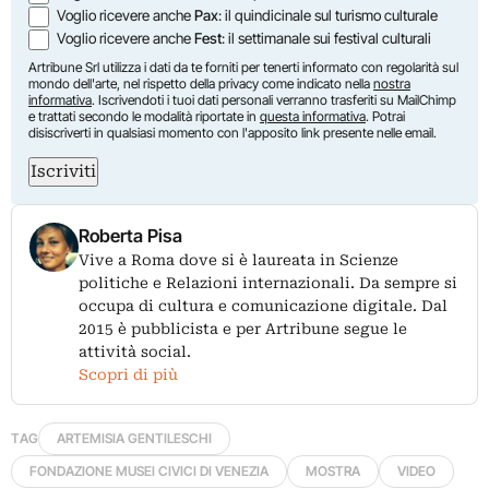
Voglio ricevere anche
Pax
: il quindicinale sul turismo culturale
Voglio ricevere anche
Fest
: il settimanale sui festival culturali
Artribune Srl utilizza i dati da te forniti per tenerti informato con regolarità sul
mondo dell'arte, nel rispetto della privacy come indicato nella
nostra
informativa
. Iscrivendoti i tuoi dati personali verranno trasferiti su MailChimp
e trattati secondo le modalità riportate in
questa informativa
. Potrai
disiscriverti in qualsiasi momento con l'apposito link presente nelle email.
Iscriviti
Roberta Pisa
Vive a Roma dove si è laureata in Scienze
politiche e Relazioni internazionali. Da sempre si
occupa di cultura e comunicazione digitale. Dal
2015 è pubblicista e per Artribune segue le
attività social.
Scopri di più
TAG
ARTEMISIA GENTILESCHI
FONDAZIONE MUSEI CIVICI DI VENEZIA
MOSTRA
VIDEO