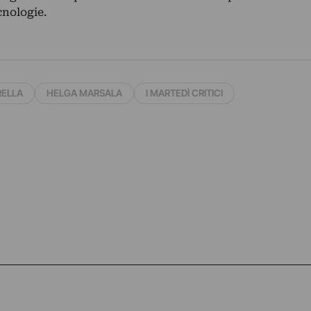
cnologie.
RELLA
HELGA MARSALA
I MARTEDÌ CRITICI