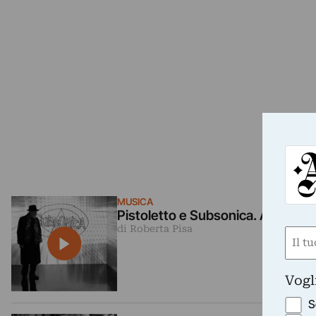
MUSICA
Pistoletto e Subsonica. Arte e m
di Roberta Pisa
Nom
(Obbli
Nome
Vogl
S