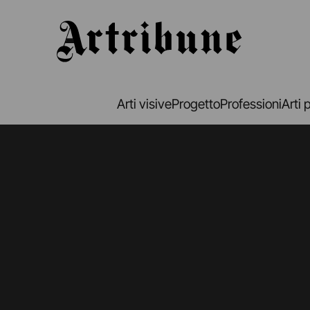
Artribune
Arti visive
Progetto
Professioni
Arti 