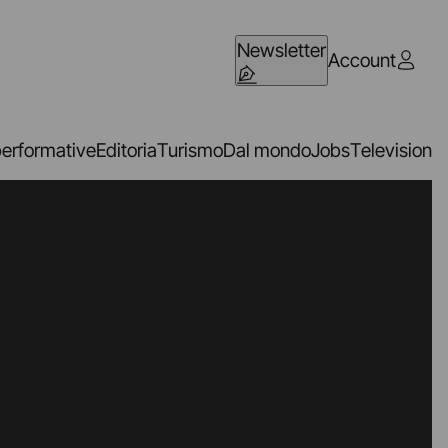
Newsletter
Account
performative
Editoria
Turismo
Dal mondo
Jobs
Television