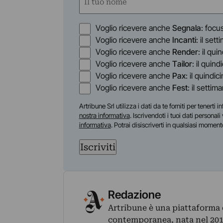
(Obbligatorio)
Nome
Opzioni
Voglio ricevere anche
Segnala
: focu
Voglio ricevere anche
Incanti
: il set
Voglio ricevere anche
Render
: il qu
Voglio ricevere anche
Tailor
: il quin
Voglio ricevere anche
Pax
: il quindic
Voglio ricevere anche
Fest
: il settim
Artribune Srl utilizza i dati da te forniti per tenert
nostra informativa
. Iscrivendoti i tuoi dati personal
informativa
. Potrai disiscriverti in qualsiasi moment
Iscriviti
Redazione
Artribune è una piattaforma di
contemporanea, nata nel 2011