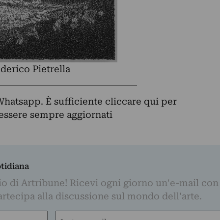
derico Pietrella
Whatsapp. È sufficiente
cliccare qui
per
d essere sempre aggiornati
otidiana
o di Artribune! Ricevi ogni giorno un'e-mail con 
partecipa alla discussione sul mondo dell'arte.
Email