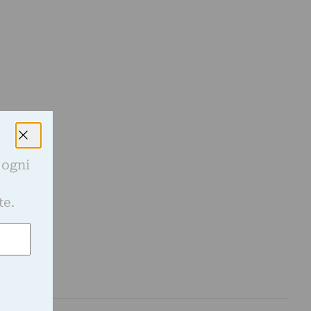
 ogni
e
te.