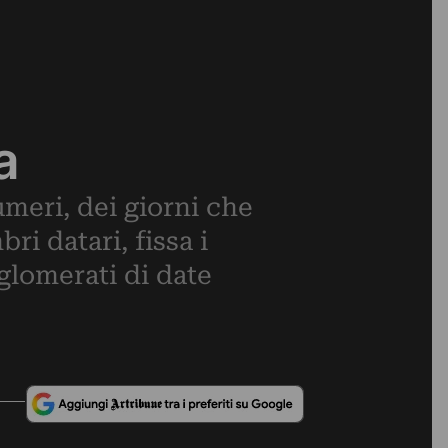
a
umeri, dei giorni che
ri datari, fissa i
glomerati di date