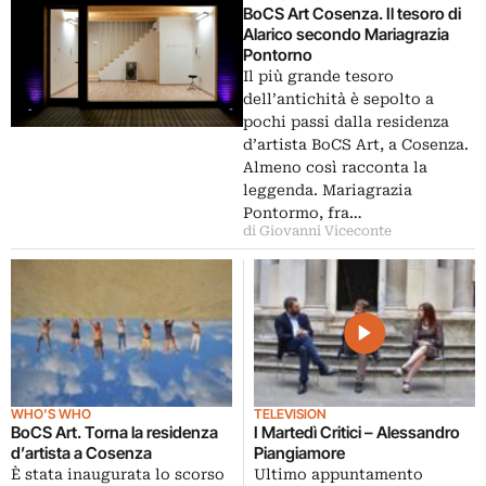
BoCS Art Cosenza. Il tesoro di
Alarico secondo Mariagrazia
Pontorno
Il più grande tesoro
dell’antichità è sepolto a
pochi passi dalla residenza
d’artista BoCS Art, a Cosenza.
Almeno così racconta la
leggenda. Mariagrazia
Pontormo, fra…
di Giovanni Viceconte
WHO'S WHO
TELEVISION
BoCS Art. Torna la residenza
I Martedì Critici – Alessandro
d’artista a Cosenza
Piangiamore
È stata inaugurata lo scorso
Ultimo appuntamento