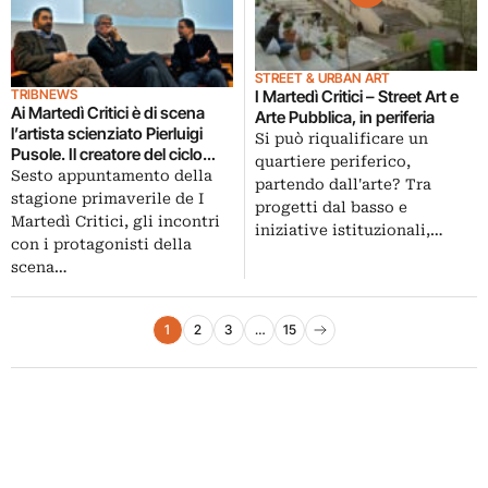
STREET & URBAN ART
TRIBNEWS
I Martedì Critici – Street Art e
Ai Martedì Critici è di scena
Arte Pubblica, in periferia
l’artista scienziato Pierluigi
Si può riqualificare un
Pusole. Il creatore del ciclo
quartiere periferico,
pittorico “Io sono dio” si
Sesto appuntamento della
partendo dall'arte? Tra
racconta all’Accademia di
stagione primaverile de I
progetti dal basso e
Spagna a Roma
Martedì Critici, gli incontri
iniziative istituzionali,…
con i protagonisti della
scena…
Paginazione degli articoli
1
2
3
…
15
Pagina successiva