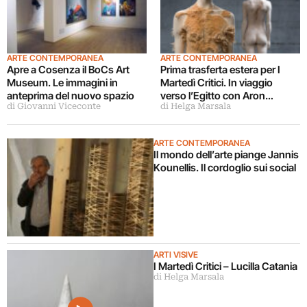
ARTE CONTEMPORANEA
ARTE CONTEMPORANEA
Apre a Cosenza il BoCs Art
Prima trasferta estera per I
Museum. Le immagini in
Martedì Critici. In viaggio
anteprima del nuovo spazio
verso l’Egitto con Aron
di Giovanni Viceconte
di Helga Marsala
Demetz
ARTE CONTEMPORANEA
Il mondo dell’arte piange Jannis
Kounellis. Il cordoglio sui social
ARTI VISIVE
I Martedì Critici – Lucilla Catania
di Helga Marsala