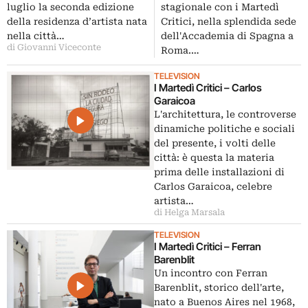
luglio la seconda edizione
stagionale con i Martedì
della residenza d’artista nata
Critici, nella splendida sede
nella città…
dell'Accademia di Spagna a
di Giovanni Viceconte
Roma.…
TELEVISION
I Martedì Critici – Carlos
Garaicoa
L'architettura, le controverse
dinamiche politiche e sociali
del presente, i volti delle
città: è questa la materia
prima delle installazioni di
Carlos Garaicoa, celebre
artista…
di Helga Marsala
TELEVISION
I Martedì Critici – Ferran
Barenblit
Un incontro con Ferran
Barenblit, storico dell'arte,
nato a Buenos Aires nel 1968,