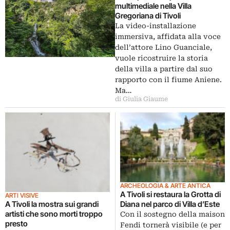
multimediale nella Villa
Gregoriana di Tivoli
La video-installazione
immersiva, affidata alla voce
dell’attore Lino Guanciale,
vuole ricostruire la storia
della villa a partire dal suo
rapporto con il fiume Aniene.
Ma…
di Giulia Giaume
ARCHEOLOGIA & ARTE ANTICA
A Tivoli si restaura la Grotta di
ARTI VISIVE
Diana nel parco di Villa d’Este
A Tivoli la mostra sui grandi
artisti che sono morti troppo
Con il sostegno della maison
presto
Fendi tornerà visibile (e per