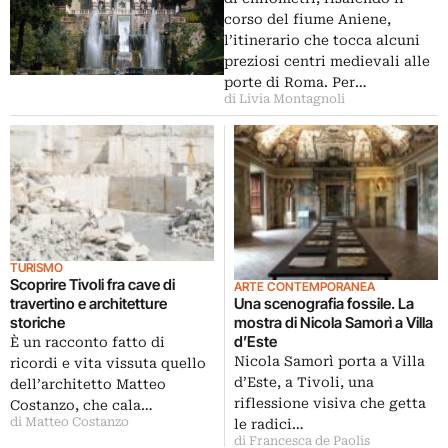
corso del fiume Aniene,
l’itinerario che tocca alcuni
preziosi centri medievali alle
porte di Roma. Per…
di Livia Montagnoli
TURISMO
Scoprire Tivoli fra cave di
ARTE CONTEMPORANEA
travertino e architetture
Una scenografia fossile. La
storiche
mostra di Nicola Samorì a Villa
d’Este
È un racconto fatto di
Nicola Samorì porta a Villa
ricordi e vita vissuta quello
d’Este, a Tivoli, una
dell’architetto Matteo
riflessione visiva che getta
Costanzo, che cala…
di Matteo Costanzo
le radici…
di Francesca de Paolis