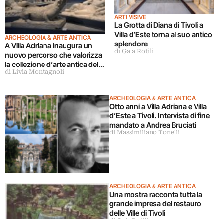
ARTI VISIVE
La Grotta di Diana di Tivoli a
Villa d’Este torna al suo antico
ARCHEOLOGIA & ARTE ANTICA
splendore
A Villa Adriana inaugura un
di Gaia Rotili
nuovo percorso che valorizza
la collezione d’arte antica del
di Livia Montagnoli
sito archeologico romano
ARCHEOLOGIA & ARTE ANTICA
Otto anni a Villa Adriana e Villa
d’Este a Tivoli. Intervista di fine
mandato a Andrea Bruciati
di Massimiliano Tonelli
ARCHEOLOGIA & ARTE ANTICA
Una mostra racconta tutta la
grande impresa del restauro
delle Ville di Tivoli