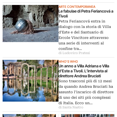
ARTE CONTEMPORANEA
Le fabulae di Petra Feriancová a
Tivoli
Petra Feriancová entra in
dialogo con la storia di Villa
d’Este e del Santuario di
Ercole Vincitore attraverso
una serie di interventi al
confine tra…
di Ludovico Pratesi
WHO'S WHO
Un anno a Villa Adriana e Villa
d’Este a Tivoli. L’intervista al
direttore Andrea Bruciati
Sono trascorsi più di 12 mesi
da quando Andrea Bruciati ha
assunto l’incarico di direttore
di uno dei siti più complessi
di Italia. Ecco un…
di Santa Nastro