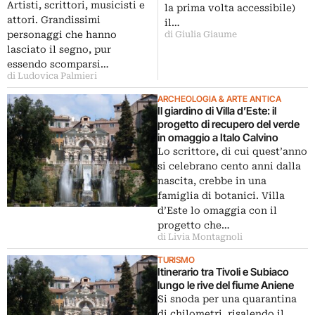
Artisti, scrittori, musicisti e
la prima volta accessibile)
attori. Grandissimi
il…
personaggi che hanno
di Giulia Giaume
lasciato il segno, pur
essendo scomparsi…
di Ludovica Palmieri
ARCHEOLOGIA & ARTE ANTICA
Il giardino di Villa d’Este: il
progetto di recupero del verde
in omaggio a Italo Calvino
Lo scrittore, di cui quest’anno
si celebrano cento anni dalla
nascita, crebbe in una
famiglia di botanici. Villa
d’Este lo omaggia con il
progetto che…
di Livia Montagnoli
TURISMO
Itinerario tra Tivoli e Subiaco
lungo le rive del fiume Aniene
Si snoda per una quarantina
di chilometri, risalendo il