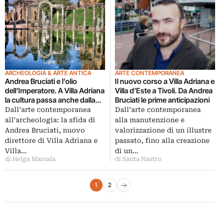
ARCHEOLOGIA & ARTE ANTICA
ARTE CONTEMPORANEA
Andrea Bruciati e l’olio
Il nuovo corso a Villa Adriana e
dell’Imperatore. A Villa Adriana
Villa d’Este a Tivoli. Da Andrea
la cultura passa anche dalla
Bruciati le prime anticipazioni
terra
Dall’arte contemporanea
Dall’arte contemporanea
all’archeologia: la sfida di
alla manutenzione e
Andrea Bruciati, nuovo
valorizzazione di un illustre
direttore di Villa Adriana e
passato, fino alla creazione
Villa…
di un…
di Helga Marsala
di Santa Nastro
Paginazione degli articoli
1
2
Pagina successiva