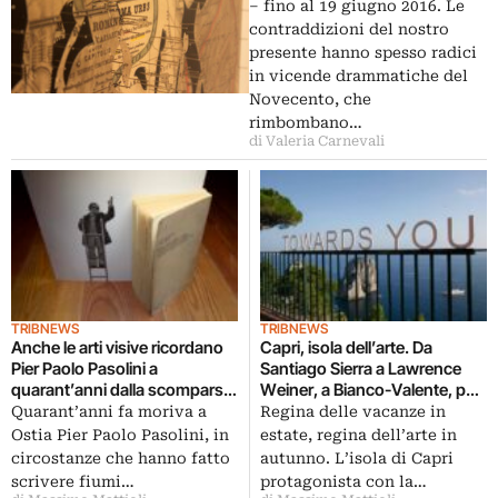
– fino al 19 giugno 2016. Le
contraddizioni del nostro
presente hanno spesso radici
in vicende drammatiche del
Novecento, che
rimbombano…
di Valeria Carnevali
TRIBNEWS
TRIBNEWS
Anche le arti visive ricordano
Capri, isola dell’arte. Da
Pier Paolo Pasolini a
Santiago Sierra a Lawrence
quarant’anni dalla scomparsa:
Weiner, a Bianco-Valente, per
da Michele Spanghero a
4 mesi la creatività invade
Quarant’anni fa moriva a
Regina delle vacanze in
Giovanni Gaggia e Rocco
spazi pubblici e privati
Ostia Pier Paolo Pasolini, in
estate, regina dell’arte in
Dubbini, ecco come
circostanze che hanno fatto
autunno. L’isola di Capri
scrivere fiumi…
protagonista con la…