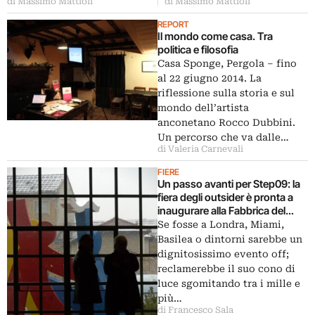
di Massimo Mattioli
di Massimo Mattioli
REPORT
Il mondo come casa. Tra
politica e filosofia
Casa Sponge, Pergola – fino
al 22 giugno 2014. La
riflessione sulla storia e sul
mondo dell’artista
anconetano Rocco Dubbini.
Un percorso che va dalle…
di Valeria Carnevali
FIERE
Un passo avanti per Step09: la
fiera degli outsider è pronta a
inaugurare alla Fabbrica del
Vapore, sotto la regia di Valerio
Se fosse a Londra, Miami,
Dehò. Prime sensazioni nella
Basilea o dintorni sarebbe un
fotogallery pre-opening…
dignitosissimo evento off;
reclamerebbe il suo cono di
luce sgomitando tra i mille e
più…
di Francesco Sala