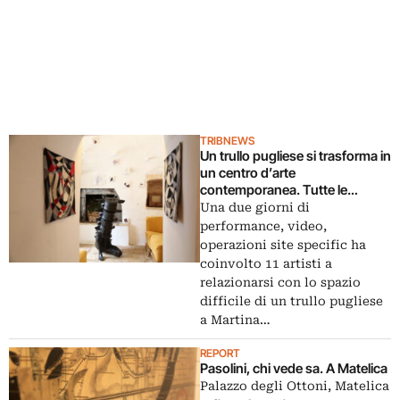
TRIBNEWS
Un trullo pugliese si trasforma in
un centro d’arte
contemporanea. Tutte le
immagini di Trullo 227 a Martina
Una due giorni di
Franca
performance, video,
operazioni site specific ha
coinvolto 11 artisti a
relazionarsi con lo spazio
difficile di un trullo pugliese
a Martina…
REPORT
Pasolini, chi vede sa. A Matelica
Palazzo degli Ottoni, Matelica