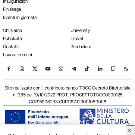
Inaugurazioni
Finissage
Eventi in giornata
Chi siamo
University
Pubblicità
Travel
Contatti
Produzioni
Lavora con noi
Seguici su Facebook
Seguici su Instagram
Seguici su X
Seguici su YouTube
Seguici su WhatsApp
Seguici su Telegram
Seguici su TikTok
Seguici su Link
Seguici su
Segui
Sito realizzato con il contributo bando TOCC Decreto Direttoriale
n. 385 del 19/10/2022 PROT. PROGETTOTOCC0000125
COR15906233 CUPC87J23001080008