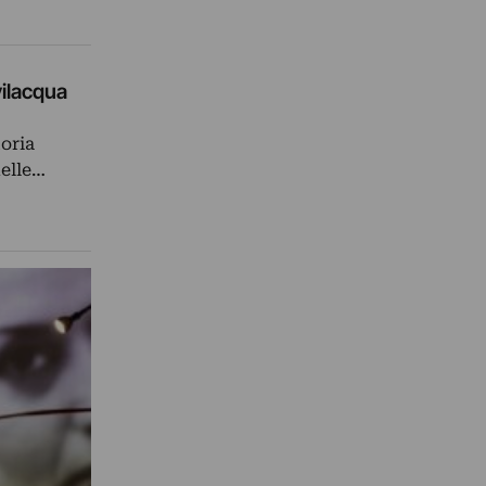
vilacqua
toria
delle…