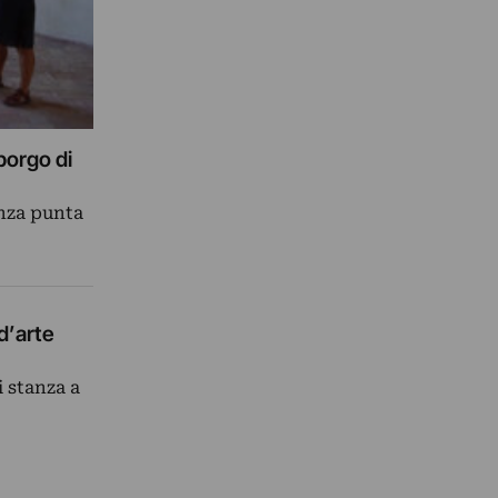
borgo di
enza punta
d’arte
i stanza a