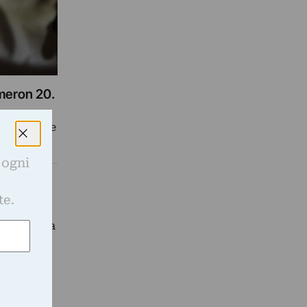
ameron 20.
perimentale
 ogni
e
o è
te.
e vicino a