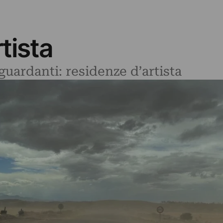
tista
iguardanti: residenze d’artista