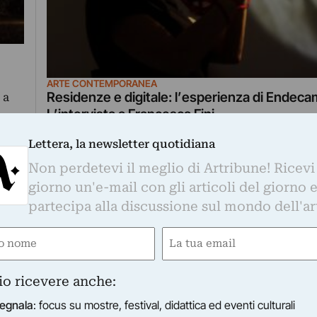
ARTE CONTEMPORANEA
Residenze e digitale: l’esperienza di Endec
 a
L’intervista a Francesca Fini
Si conclude il prossimo 27 luglio la residenza s
Lettera, la newsletter quotidiana
Endecameron 20 digital edition con un…
Non perdetevi il meglio di Artribune! Ricevi
giorno un'e-mail con gli articoli del giorno 
NEA
 galleria e centro di residenze artistiche. Tutto quest
partecipa alla discussione sul mondo dell'ar
Firenze
tata per Numeroventi un’occasione per tornare a guardar
e
Email
e ai talenti locali: da questa riflessione è nata…
gatorio)
(Obbligatorio)
io ricevere anche:
egnala
: focus su mostre, festival, didattica ed eventi culturali