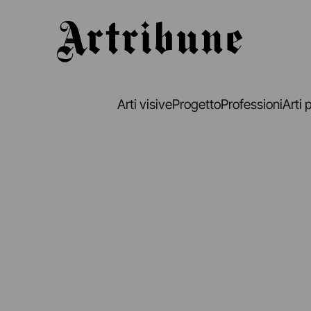
Artribune
Arti visive
Progetto
Professioni
Arti 