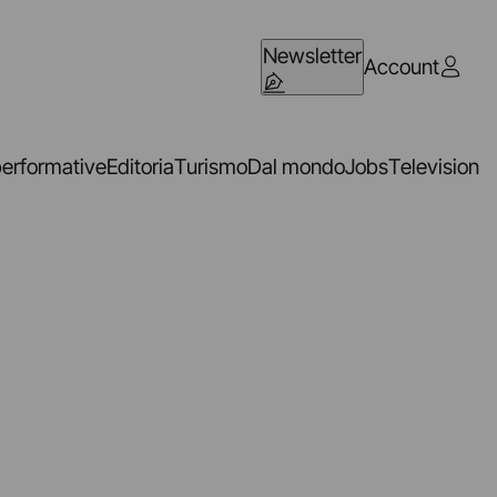
Newsletter
Account
performative
Editoria
Turismo
Dal mondo
Jobs
Television