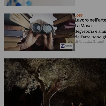
JOBS
Lavoro nell’art
La Masa
Segreteria e amm
dell’arte: sono g
di Claudia Giraud