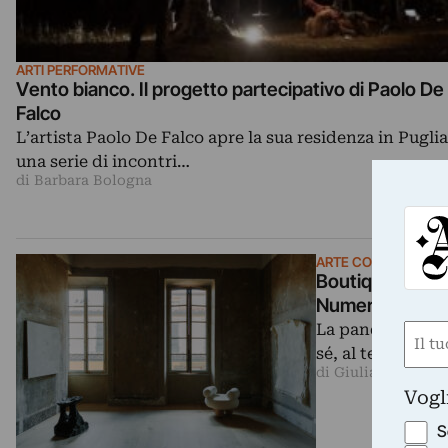
ARTI PERFORMATIVE
Vento bianco. Il progetto partecipativo di Paolo De
Falco
L’artista Paolo De Falco apre la sua residenza in Puglia
una serie di incontri…
di Barbara Bologna
ARTE CONTEMPORA
Boutique hotel,
Numeroventi a 
La pandemia è s
Nom
sé, al territorio 
(Obbli
di Giulia Ronchi
Nome
Vogl
S