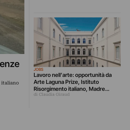
idenze
JOBS
Lavoro nell’arte: opportunità da
Arte Laguna Prize, Istituto
italiano
Risorgimento italiano, Madre
di Claudia Giraud
Napoli