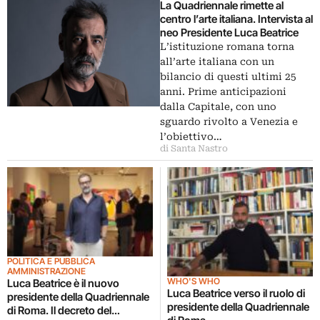
La Quadriennale rimette al
centro l’arte italiana. Intervista al
neo Presidente Luca Beatrice
L’istituzione romana torna
all’arte italiana con un
bilancio di questi ultimi 25
anni. Prime anticipazioni
dalla Capitale, con uno
sguardo rivolto a Venezia e
l’obiettivo…
di Santa Nastro
POLITICA E PUBBLICA
AMMINISTRAZIONE
WHO'S WHO
Luca Beatrice è il nuovo
Luca Beatrice verso il ruolo di
presidente della Quadriennale
presidente della Quadriennale
di Roma. Il decreto del