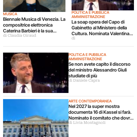
POLITICA E PUBBLICA
MUSICA
AMMINISTRAZIONE
Biennale Musica di Venezia. La
La soap opera del Capo di
compositrice elettronica
Gabinetto al Ministero della
Caterina Barbieri è la sua
Cultura. Nominata Valentina
di Claudia Giraud
nuova direttrice
di
Gemignani
POLITICA E PUBBLICA
AMMINISTRAZIONE
Se non avete capito il discorso
del ministro Alessandro Giuli
studiate di più
di Daniele Capra
ARTE CONTEMPORANEA
Nel 2027 la super mostra
documenta 16 di Kassel si farà.
Nominato il comitato che dovrà
di Livia Montagnoli
scegliere il curatore