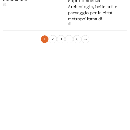
Soprintendenza
di
Archeologia, belle arti e
paesaggio per la città
metropolitana di…
di
Paginazione degli articoli
1
2
3
…
8
Pagina successiva