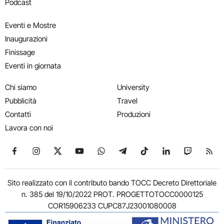
Podcast
Eventi e Mostre
Inaugurazioni
Finissage
Eventi in giornata
Chi siamo
University
Pubblicità
Travel
Contatti
Produzioni
Lavora con noi
Seguici su Facebook
Seguici su Instagram
Seguici su X
Seguici su YouTube
Seguici su WhatsApp
Seguici su Telegram
Seguici su TikTok
Seguici su Link
Seguici su
Segui
Sito realizzato con il contributo bando TOCC Decreto Direttoriale
n. 385 del 19/10/2022 PROT. PROGETTOTOCC0000125
COR15906233 CUPC87J23001080008