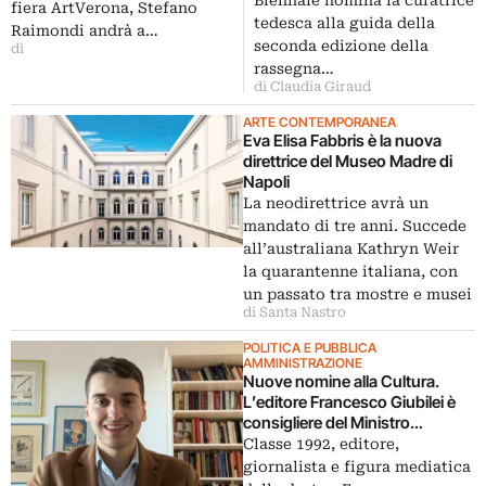
fiera ArtVerona, Stefano
tedesca alla guida della
Raimondi andrà a…
seconda edizione della
di
rassegna…
di Claudia Giraud
ARTE CONTEMPORANEA
Eva Elisa Fabbris è la nuova
direttrice del Museo Madre di
Napoli
La neodirettrice avrà un
mandato di tre anni. Succede
all’australiana Kathryn Weir
la quarantenne italiana, con
un passato tra mostre e musei
di Santa Nastro
POLITICA E PUBBLICA
AMMINISTRAZIONE
Nuove nomine alla Cultura.
L’editore Francesco Giubilei è
consigliere del Ministro
Sangiuliano
Classe 1992, editore,
giornalista e figura mediatica