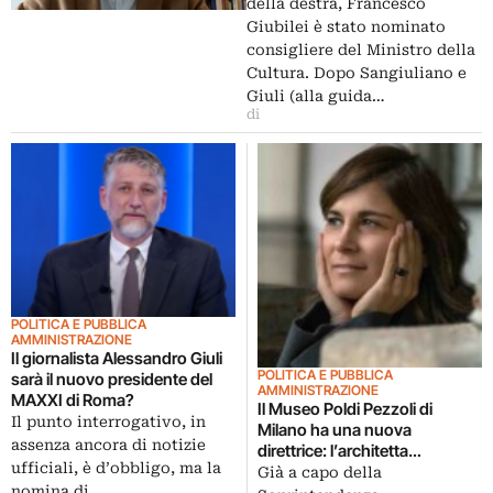
della destra, Francesco
Giubilei è stato nominato
consigliere del Ministro della
Cultura. Dopo Sangiuliano e
Giuli (alla guida…
di
POLITICA E PUBBLICA
AMMINISTRAZIONE
Il giornalista Alessandro Giuli
POLITICA E PUBBLICA
sarà il nuovo presidente del
AMMINISTRAZIONE
MAXXI di Roma?
Il Museo Poldi Pezzoli di
Il punto interrogativo, in
Milano ha una nuova
assenza ancora di notizie
direttrice: l’architetta
ufficiali, è d’obbligo, ma la
Alessandra Quarto
Già a capo della
nomina di…