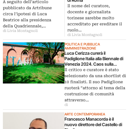
di Roma
Ministero della Cultura
A seguito dell’articolo
Il nome del curatore,
pubblicato da Artribune
docente e giornalista
circa l’ipotesi di Luca
torinese sarebbe molto
Beatrice alla presidenza
accreditato per ereditare il
della Quadriennale,…
ruolo…
di Livia Montagnoli
di Livia Montagnoli
POLITICA E PUBBLICA
AMMINISTRAZIONE
Luca Cerizza curerà il
Padiglione Italia alla Biennale di
Venezia 2024. Caos sulla
nomina
Il critico e curatore è stato
selezionato da una shortlist di
10 finalisti. Il suo Padiglione
ruoterà “attorno al tema della
costruzione di comunità
attraverso…
di
ARTE CONTEMPORANEA
Francesco Manacorda è il
nuovo direttore del Castello di