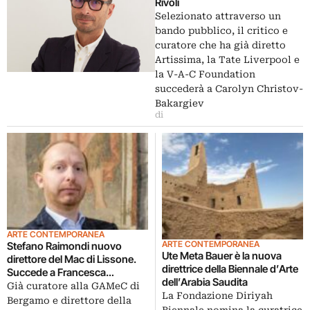
Rivoli
Selezionato attraverso un
bando pubblico, il critico e
curatore che ha già diretto
Artissima, la Tate Liverpool e
la V-A-C Foundation
succederà a Carolyn Christov-
Bakargiev
di
ARTE CONTEMPORANEA
ARTE CONTEMPORANEA
Stefano Raimondi nuovo
Ute Meta Bauer è la nuova
direttore del Mac di Lissone.
direttrice della Biennale d’Arte
Succede a Francesca
dell’Arabia Saudita
Guerisoli
Già curatore alla GAMeC di
La Fondazione Diriyah
Bergamo e direttore della
Biennale nomina la curatrice