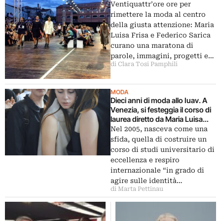
Ventiquattr’ore ore per
rimettere la moda al centro
della giusta attenzione: Maria
Luisa Frisa e Federico Sarica
curano una maratona di
parole, immagini, progetti e…
di Clara Tosi Pamphili
MODA
Dieci anni di moda allo Iuav. A
Venezia, si festeggia il corso di
laurea diretto da Maria Luisa
Frisa con una due giorni di
Nel 2005, nasceva come una
eventi dedicati al fashion design
sfida, quella di costruire un
italiano
corso di studi universitario di
eccellenza e respiro
internazionale “in grado di
agire sulle identità…
di Marta Pettinau