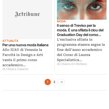
MODA
Il senso di Treviso per la
moda. È una sfilata il clou del
Graduation Day del corso
IUAV diretto da Maria Luisa
L’esclusiva sfilata in
ATTUALITÀ
Frisa
programma stasera segna la
Per una nuova moda italiana
fine dell’anno accademico
Allo IUAV di Venezia la
del Corso di Laurea
Facoltà in Design e Arti
Specialistica…
vanta il primo corso
di Chiara Di Stefano
accademico…
di Chiara Casarin
Paginazione degli articoli
1
2
Pagina successiva