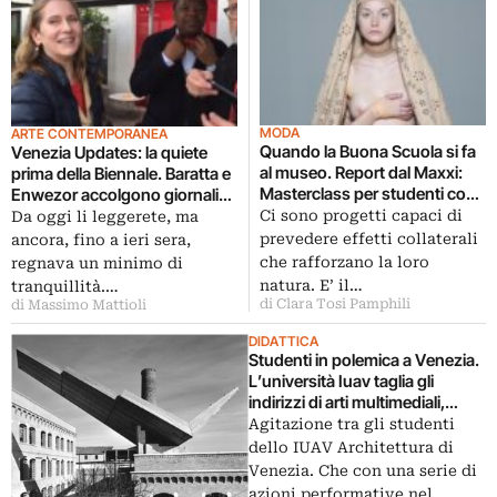
MODA
ARTE CONTEMPORANEA
Quando la Buona Scuola si fa
Venezia Updates: la quiete
al museo. Report dal Maxxi:
prima della Biennale. Baratta e
Masterclass per studenti con
Enwezor accolgono giornalisti
Mustafa Sabbagh.
e critici prima del via, ecco
Ci sono progetti capaci di
Da oggi li leggerete, ma
Formazione contemporanea,
chiccera al party a Ca’
prevedere effetti collaterali
ancora, fino a ieri sera,
tra arte e moda
Giustinian
che rafforzano la loro
regnava un minimo di
natura. E’ il…
tranquillità.…
di Clara Tosi Pamphili
di Massimo Mattioli
DIDATTICA
Studenti in polemica a Venezia.
L’università Iuav taglia gli
indirizzi di arti multimediali,
moda e teatro: altro che Buona
Agitazione tra gli studenti
Scuola, in Laguna mancano i
dello IUAV Architettura di
fondi
Venezia. Che con una serie di
azioni performative nel