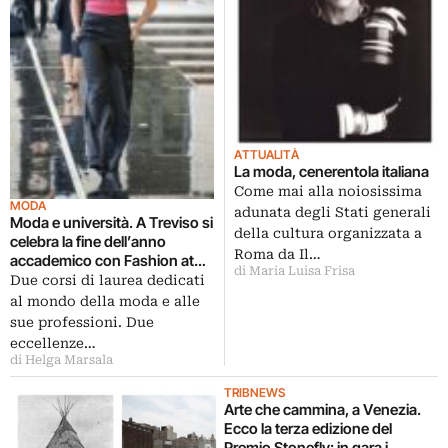
ATTUALITÀ
La moda, cenerentola italiana
Come mai alla noiosissima
MODA
adunata degli Stati generali
Moda e università. A Treviso si
della cultura organizzata a
celebra la fine dell’anno
Roma da Il…
accademico con Fashion at
di Maria Luisa Frisa
IUAV: sfilate, mostre, talk,
Due corsi di laurea dedicati
dedicati ai professionisti del
al mondo della moda e alle
futuro
sue professioni. Due
eccellenze…
di Helga Marsala
TRIBNEWS
Arte che cammina, a Venezia.
Ecco la terza edizione del
Premio Stonefly: in gara i