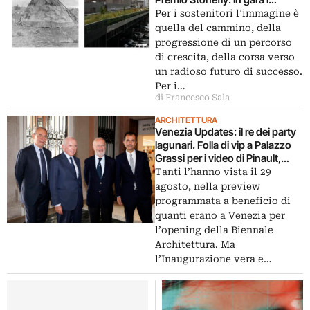
giovani ospiti degli Atelier della
Per i sostenitori l’immagine è
Bevilacqua La Masa
quella del cammino, della
progressione di un percorso
di crescita, della corsa verso
un radioso futuro di successo.
Per i…
di Francesco Sala
ARCHITETTURA
Venezia Updates: il re dei party
lagunari. Folla di vip a Palazzo
Grassi per i video di Pinault,
ecco chiccera all’opening
Tanti l’hanno vista il 29
agosto, nella preview
programmata a beneficio di
quanti erano a Venezia per
l’opening della Biennale
Architettura. Ma
l’Inaugurazione vera e…