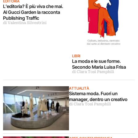
EDITORIA
L’editoria? È più viva che mai.
Al Gucci Garden la racconta
Publishing Traffic
di Valentina Silvestrini
LIBRI
La moda e le sue forme.
Secondo Maria Luisa Frisa
di Clara Tosi Pamphili
ATTUALITÀ
Sistema moda. Fuori un
manager, dentro un creativo
di Clara Tosi Pamphili