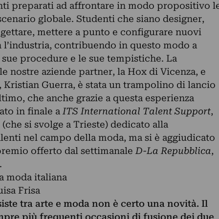
ti preparati ad affrontare in modo propositivo l
 scenario globale. Studenti che siano designer,
ogettare, mettere a punto e configurare nuovi
 l’industria, contribuendo in questo modo a
e sue procedure e le sue tempistiche. La
le nostre aziende partner, la Hox di Vicenza, e
, Kristian Guerra, è stata un trampolino di lancio
timo, che anche grazie a questa esperienza
ato in finale a
ITS International Talent Support
,
(che si svolge a Trieste) dedicato alla
lenti nel campo della moda, ma si è aggiudicato
 premio offerto dal settimanale
D-La Repubblica
,
.
isa Frisa
iste tra arte e moda non è certo una novità. Il
re più frequenti occasioni di fusione dei due