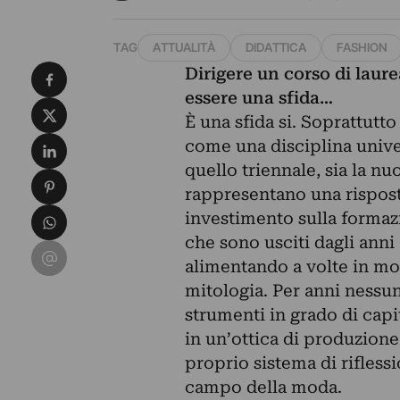
TAG
ATTUALITÀ
DIDATTICA
FASHION
Condividi su Facebook
Dirigere un corso di lau
essere una sfida…
Condividi su X
È una sfida si. Soprattutto
Condividi su LinkedIn
come una disciplina univers
quello triennale, sia la n
Condividi su Pinterest
rappresentano una risposta
Condividi su WhatsApp
investimento sulla formazi
che sono usciti dagli anni 
Condividi su Email
alimentando a volte in mo
mitologia. Per anni nessun
strumenti in grado di capit
in un’ottica di produzione
proprio sistema di rifles
campo della moda.