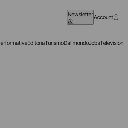
Newsletter
Account
performative
Editoria
Turismo
Dal mondo
Jobs
Television