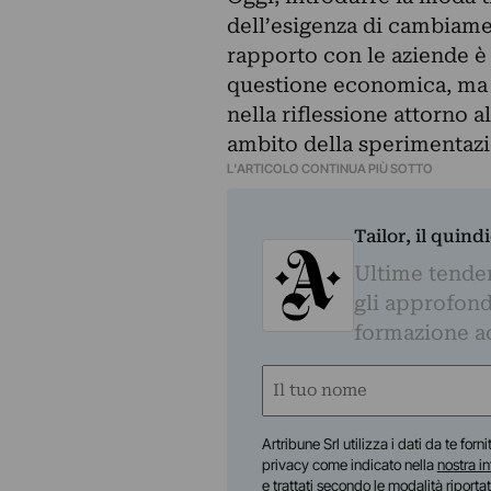
dell’esigenza di cambiamen
rapporto con le aziende 
questione economica, ma 
nella riflessione attorno a
ambito della sperimentazi
L'ARTICOLO CONTINUA PIÙ SOTTO
Tailor, il quin
Ultime tendenz
gli approfond
formazione a
Nome
(Required)
First
Artribune Srl utilizza i dati da te forn
privacy come indicato nella
nostra i
e trattati secondo le modalità riporta