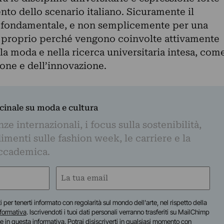
to dello scenario italiano. Sicuramente il
è fondamentale, e non semplicemente per una
proprio perché vengono coinvolte attivamente
lla moda e nella ricerca universitaria intesa, com
one e dell’innovazione.
dicinale su moda e cultura
e internazionali, i focus sulla sostenibilità,
imenti sulle fashion week, le carriere e la
ccademica.
Email
(Required)
iti per tenerti informato con regolarità sul mondo dell'arte, nel rispetto della
nformativa
. Iscrivendoti i tuoi dati personali verranno trasferiti su MailChimp
te in
questa informativa
. Potrai disiscriverti in qualsiasi momento con