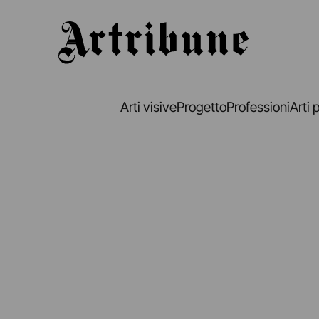
Artribune
Arti visive
Progetto
Professioni
Arti 