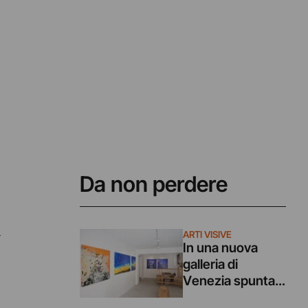
Da non perdere
i
ARTI VISIVE
In una nuova
galleria di
Venezia spunta
la mostra di un