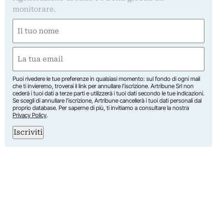
monitorare.
Nome
(Required)
First
Email
(Required)
Puoi rivedere le tue preferenze in qualsiasi momento: sul fondo di ogni mail
che ti invieremo, troverai il link per annullare l’iscrizione. Artribune Srl non
cederà i tuoi dati a terze parti e utilizzerà i tuoi dati secondo le tue indicazioni.
Se scegli di annullare l’iscrizione, Artribune cancellerà i tuoi dati personali dal
proprio database. Per saperne di più, ti invitiamo a consultare la nostra
Privacy Policy
.
Iscriviti