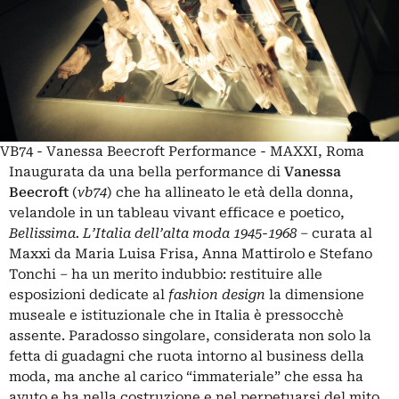
VB74 - Vanessa Beecroft Performance - MAXXI, Roma
Inaugurata da una bella performance di
Vanessa
Beecroft
(
vb74
) che ha allineato le età della donna,
velandole in un tableau vivant efficace e poetico,
Bellissima. L’Italia dell’alta moda 1945-1968 –
curata al
Maxxi da Maria Luisa Frisa, Anna Mattirolo e Stefano
Tonchi – ha un merito indubbio: restituire alle
esposizioni dedicate al
fashion design
la dimensione
museale e istituzionale che in Italia è pressocchè
assente. Paradosso singolare, considerata non solo la
fetta di guadagni che ruota intorno al business della
moda, ma anche al carico “immateriale” che essa ha
avuto e ha nella costruzione e nel perpetuarsi del mito