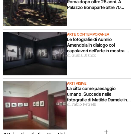
Roma dopo oltre 25 anni. A
Palazzo Bonaparte oltre 70
opere dal Pompidou
ARTE CONTEMPORANEA
Le fotografie di Aurelio
Amendola in dialogo coi
capolavori dell’arte in mostra a
di Giulia Bianco
Milano
ARTI VISIVE
La città come paesaggio
umano. Succede nelle
fotografie di Matilde Damele in
di Fabio Petrelli
mostra a Roma