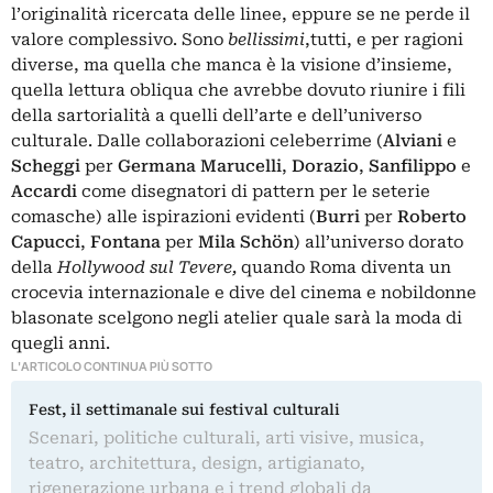
l’originalità ricercata delle linee, eppure se ne perde il
valore complessivo. Sono
bellissimi
,tutti, e per ragioni
diverse, ma quella che manca è la visione d’insieme,
quella lettura obliqua che avrebbe dovuto riunire i fili
della sartorialità a quelli dell’arte e dell’universo
culturale. Dalle collaborazioni celeberrime (
Alviani
e
Scheggi
per
Germana Marucelli
,
Dorazio
,
Sanfilippo
e
Accardi
come disegnatori di pattern per le seterie
comasche) alle ispirazioni evidenti (
Burri
per
Roberto
Capucci
,
Fontana
per
Mila Schön
) all’universo dorato
della
Hollywood sul Tevere,
quando Roma diventa un
crocevia internazionale e dive del cinema e nobildonne
blasonate scelgono negli atelier quale sarà la moda di
quegli anni.
L'ARTICOLO CONTINUA PIÙ SOTTO
Fest, il settimanale sui festival culturali
Scenari, politiche culturali, arti visive, musica,
teatro, architettura, design, artigianato,
rigenerazione urbana e i trend globali da