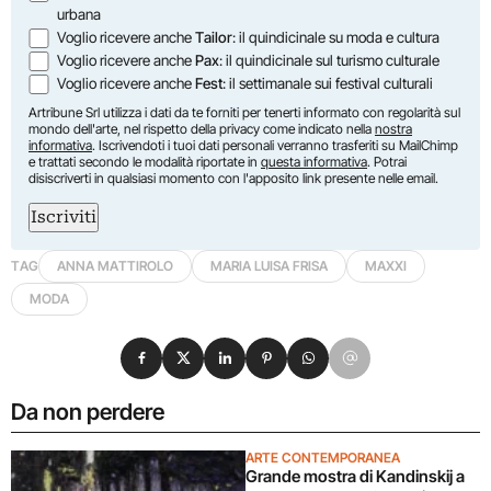
urbana
Voglio ricevere anche
Tailor
: il quindicinale su moda e cultura
Voglio ricevere anche
Pax
: il quindicinale sul turismo culturale
Voglio ricevere anche
Fest
: il settimanale sui festival culturali
Artribune Srl utilizza i dati da te forniti per tenerti informato con regolarità sul
mondo dell'arte, nel rispetto della privacy come indicato nella
nostra
informativa
. Iscrivendoti i tuoi dati personali verranno trasferiti su MailChimp
e trattati secondo le modalità riportate in
questa informativa
. Potrai
disiscriverti in qualsiasi momento con l'apposito link presente nelle email.
Iscriviti
TAG
ANNA MATTIROLO
MARIA LUISA FRISA
MAXXI
MODA
Condividi su Facebook
Condividi su X
Condividi su LinkedIn
Condividi su Pinterest
Condividi su WhatsApp
Condividi su Email
Da non perdere
ARTE CONTEMPORANEA
Grande mostra di Kandinskij a