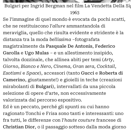
Bulgari per Ingrid Bergman nel film La Vendetta Della S
1963
Se l’immagine di quel mondo è evocata da pochi scatti,
che ne restituiscono l’
allure
ammantandola di
meraviglia, quello che risulta evidente e stridente è la
distanza tra la moda
bellissima
–fotografata
magistralmente da
Pasquale De Antonis
,
Federico
Garolla
e
Ugo Mulas
– e un allestimento insipido,
talvolta dozzinale, che allinea abiti per temi (
Arty
,
Giorno
,
Bianco e Nero
,
Cinema
,
Gran sera
,
Cocktail
,
Esotismi
e
Space
), accessori (tanto
Gucci
e
Roberta di
Camerino
, giustamente!) e gioielli in teche (creazioni
mirabolanti di
Bulgari
), intervallati da una piccola
selezione di opere d’arte, non eccessivamente
valorizzata dal percorso espositivo.
Ed è un peccato, perché gli spunti su cui hanno
ragionato Tonchi e Frisa sono tanti e interessanti: uno
fra tutti, le differenze con l’
haute couture
francese di
Christian Dior
, o il passaggio sotteso dalla moda giorno