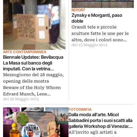
REPORT
Zynsky e Morganti, paso
doble
Grandi tele e piccole
sculture fatte le une per le
altre, dove i colori sono…
del 15 Maggio 2013
ARTE CONTEMPORANEA
Biennale Updates: Bevilacqua
La Masa sul banco degli
imputati. Con la vetrina
mediatica tornano le
Mezzogiorno del 28 maggio,
manifestazioni di protesta su
opening delle mostra
statuto e le attività della
Beware of the Holy Whore:
Fondazione
Edvard Munch, Lene…
del 28 Maggio 2013
FOTOGRAFIA
Dalla moda all’arte. Micol
Sabbadini porta i suoi scatti alla
galleria Workshop di Venezia:
un breve sguardo agli effetti del
All’invito agli artisti a