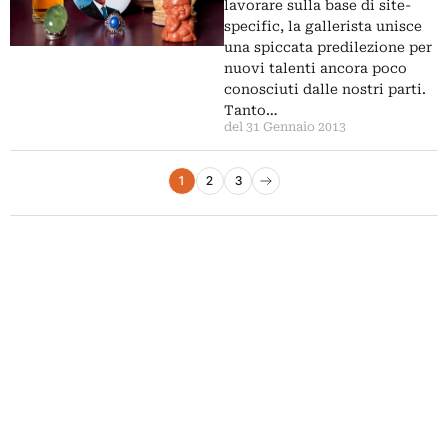
glamour sull’obbiettivo
lavorare sulla base di site-
specific, la gallerista unisce
una spiccata predilezione per
nuovi talenti ancora poco
conosciuti dalle nostri parti.
Tanto…
del 31 Gennaio 2013
Paginazione degli articoli
1
2
3
Pagina successiva