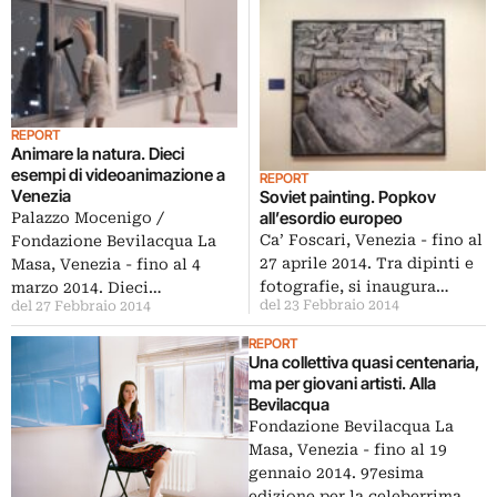
REPORT
Animare la natura. Dieci
esempi di videoanimazione a
REPORT
Venezia
Soviet painting. Popkov
all’esordio europeo
Palazzo Mocenigo /
Ca’ Foscari, Venezia - fino al
Fondazione Bevilacqua La
27 aprile 2014. Tra dipinti e
Masa, Venezia - fino al 4
fotografie, si inaugura…
marzo 2014. Dieci…
del 23 Febbraio 2014
del 27 Febbraio 2014
REPORT
Una collettiva quasi centenaria,
ma per giovani artisti. Alla
Bevilacqua
Fondazione Bevilacqua La
Masa, Venezia - fino al 19
gennaio 2014. 97esima
edizione per la celeberrima