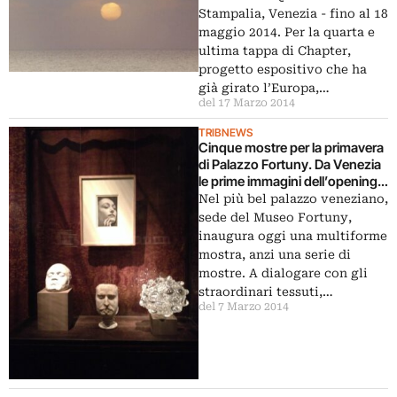
Stampalia, Venezia - fino al 18
maggio 2014. Per la quarta e
ultima tappa di Chapter,
progetto espositivo che ha
già girato l’Europa,…
del 17 Marzo 2014
TRIBNEWS
Cinque mostre per la primavera
di Palazzo Fortuny. Da Venezia
le prime immagini dell’opening,
da Ritsue Mishima a Dora Maar.
Nel più bel palazzo veneziano,
Nonostante Picasso….
sede del Museo Fortuny,
inaugura oggi una multiforme
mostra, anzi una serie di
mostre. A dialogare con gli
straordinari tessuti,…
del 7 Marzo 2014