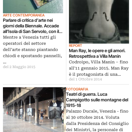
ARTE CONTEMPORANEA
Parlare di critica d’arte nei
giorni della Biennale. Accade
all’Isola di San Servolo, con il
convegno Dicono dell’Arte
Mentre a Venezia tutti gli
2015
operatori del settore
REPORT
dell’arte stanno piantando
Man Ray, le opere e gli amori.
chiodi e spostando pannelli,
Retrospettiva a Villa Manin
…
Codroipo, Villa Manin – fino
del 2 Maggio 2015
all'11 gennaio 2015. Man Ray
è il protagonista di una…
del 1 Ottobre 2014
FOTOGRAFIA
Teatri di guerra. Luca
Campigotto sulle montagne del
1915-18
Palazzo Ducale, Venezia - fino
al 30 ottobre 2014. Voluta
dalla Presidenza del Consiglio
dei Ministri, la personale di