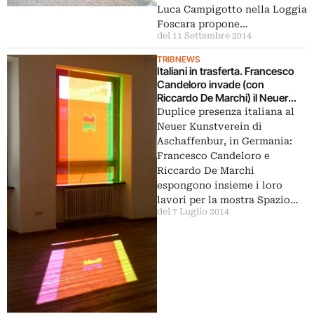
Luca Campigotto nella Loggia
Foscara propone…
del 11 Settembre 2014
TRIBNEWS
Italiani in trasferta. Francesco
Candeloro invade (con
Riccardo De Marchi) il Neuer
Kunstverein di Aschaffenburg
Duplice presenza italiana al
con le sue istallazioni di colore e
Neuer Kunstverein di
di luce: ecco le immagini
Aschaffenbur, in Germania:
Francesco Candeloro e
Riccardo De Marchi
espongono insieme i loro
lavori per la mostra Spazio…
del 7 Luglio 2014