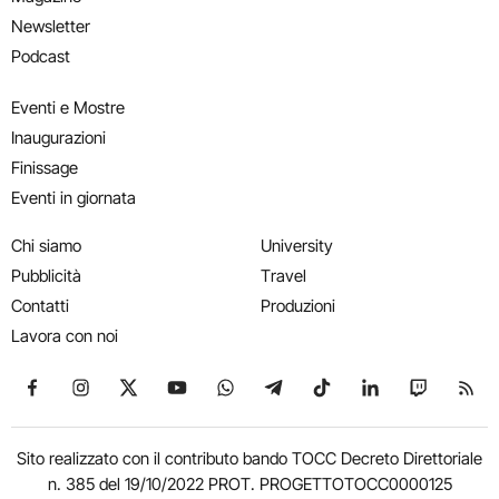
Newsletter
Podcast
Eventi e Mostre
Inaugurazioni
Finissage
Eventi in giornata
Chi siamo
University
Pubblicità
Travel
Contatti
Produzioni
Lavora con noi
Seguici su Facebook
Seguici su Instagram
Seguici su X
Seguici su YouTube
Seguici su WhatsApp
Seguici su Telegram
Seguici su TikTok
Seguici su Link
Seguici su
Segui
Sito realizzato con il contributo bando TOCC Decreto Direttoriale
n. 385 del 19/10/2022 PROT. PROGETTOTOCC0000125