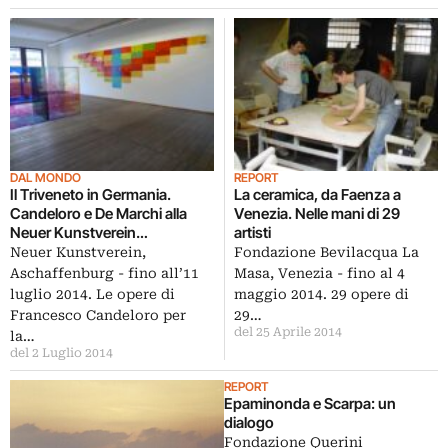
DAL MONDO
REPORT
Il Triveneto in Germania.
La ceramica, da Faenza a
Candeloro e De Marchi alla
Venezia. Nelle mani di 29
Neuer Kunstverein
artisti
Aschaffenburg
Neuer Kunstverein,
Fondazione Bevilacqua La
Aschaffenburg - fino all’11
Masa, Venezia - fino al 4
luglio 2014. Le opere di
maggio 2014. 29 opere di
Francesco Candeloro per
29…
del 25 Aprile 2014
la…
del 2 Luglio 2014
REPORT
Epaminonda e Scarpa: un
dialogo
Fondazione Querini