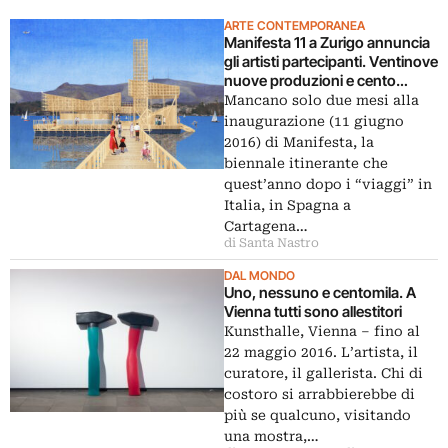
ARTE CONTEMPORANEA
Manifesta 11 a Zurigo annuncia
gli artisti partecipanti. Ventinove
nuove produzioni e cento
protagonisti della mostra
Mancano solo due mesi alla
“storica” co-curata da
inaugurazione (11 giugno
Christian Jankowski e
2016) di Manifesta, la
Francesca Gavin. Tutti i nomi
biennale itinerante che
quest’anno dopo i “viaggi” in
Italia, in Spagna a
Cartagena…
di Santa Nastro
DAL MONDO
Uno, nessuno e centomila. A
Vienna tutti sono allestitori
Kunsthalle, Vienna – fino al
22 maggio 2016. L’artista, il
curatore, il gallerista. Chi di
costoro si arrabbierebbe di
più se qualcuno, visitando
una mostra,…