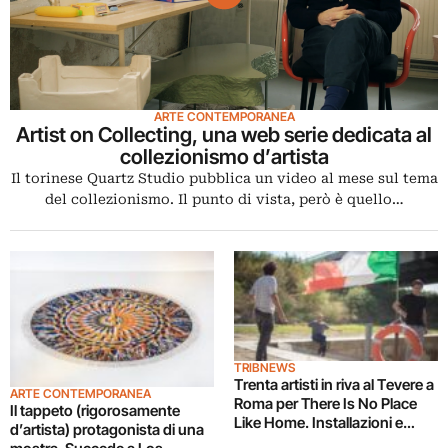
ARTE CONTEMPORANEA
Artist on Collecting, una web serie dedicata al
collezionismo d’artista
Il torinese Quartz Studio pubblica un video al mese sul tema
del collezionismo. Il punto di vista, però è quello…
TRIBNEWS
Trenta artisti in riva al Tevere a
ARTE CONTEMPORANEA
Roma per There Is No Place
Il tappeto (rigorosamente
Like Home. Installazioni e
d’artista) protagonista di una
videoproiezioni sotto il Ponte