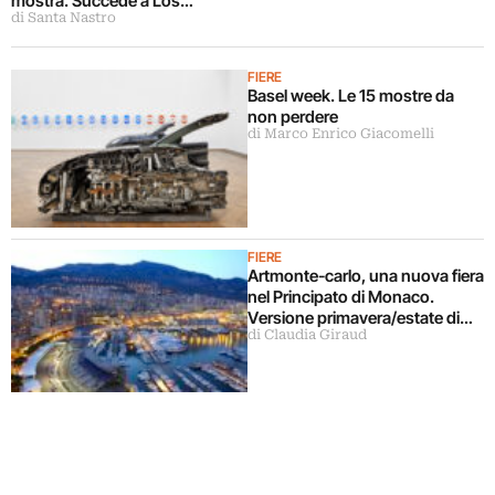
mostra. Succede a Los
Marconi
di Santa Nastro
Angeles
FIERE
Basel week. Le 15 mostre da
non perdere
di Marco Enrico Giacomelli
FIERE
Artmonte-carlo, una nuova fiera
nel Principato di Monaco.
Versione primavera/estate di
di Claudia Giraud
Artgenève, con 36 gallerie al via:
7 le italiane