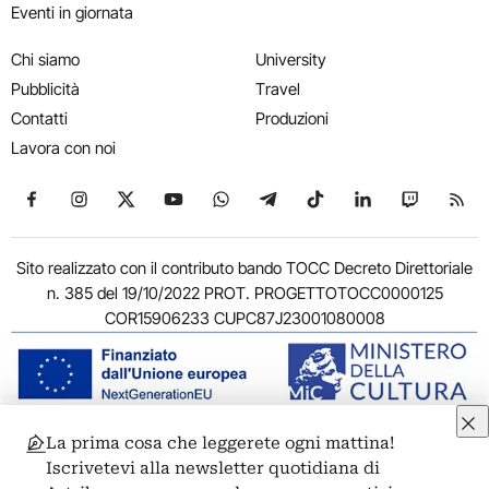
Eventi in giornata
Chi siamo
University
Pubblicità
Travel
Contatti
Produzioni
Lavora con noi
Seguici su Facebook
Seguici su Instagram
Seguici su X
Seguici su YouTube
Seguici su WhatsApp
Seguici su Telegram
Seguici su TikTok
Seguici su Link
Seguici su
Segui
Sito realizzato con il contributo bando TOCC Decreto Direttoriale
n. 385 del 19/10/2022 PROT. PROGETTOTOCC0000125
COR15906233 CUPC87J23001080008
La prima cosa che leggerete ogni mattina!
© 2011-2026 ARTRIBUNE srl – Corso Vittorio Emanuele II, 287 –
Iscrivetevi alla newsletter quotidiana di
00186 Roma - P.I. 11381581005