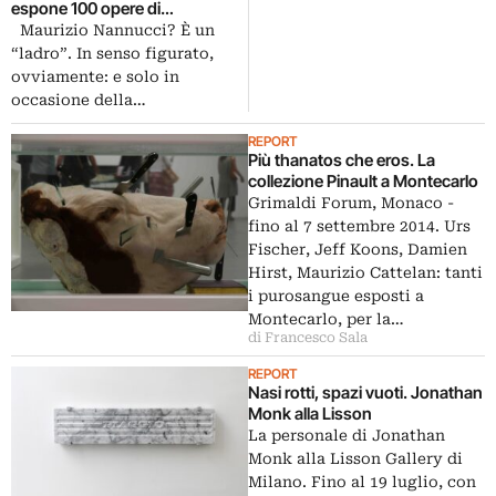
espone 100 opere di
importanti artisti da lui raccolte
Maurizio Nannucci? È un
negli ultimi 50 anni: ecco
“ladro”. In senso figurato,
qualche immagine in
ovviamente: e solo in
anteprima
occasione della…
REPORT
Più thanatos che eros. La
collezione Pinault a Montecarlo
Grimaldi Forum, Monaco -
fino al 7 settembre 2014. Urs
Fischer, Jeff Koons, Damien
Hirst, Maurizio Cattelan: tanti
i purosangue esposti a
Montecarlo, per la…
di Francesco Sala
REPORT
Nasi rotti, spazi vuoti. Jonathan
Monk alla Lisson
La personale di Jonathan
Monk alla Lisson Gallery di
Milano. Fino al 19 luglio, con