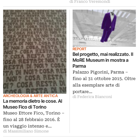
di Franco Veremondi
REPORT
Bel progetto, mai realizzato. Il
MoRE Museum in mostra a
Parma
Palazzo Pigorini, Parma –
fino al 31 ottobre 2015. Oltre
alla esemplare arte di
portare…
ARCHEOLOGIA & ARTE ANTICA
di Federica Bianconi
La memoria dietro le cose. Al
Museo Fico di Torino
Museo Ettore Fico, Torino –
fino al 28 febbraio 2016. È
un viaggio intenso e…
di Massimiliano Simone