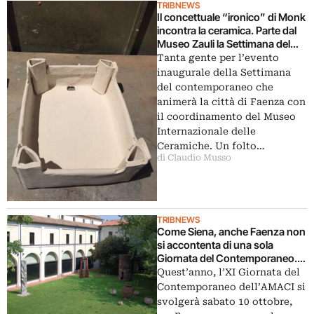
TRIBNEWS
Il concettuale “ironico” di Monk
incontra la ceramica. Parte dal
Museo Zauli la Settimana del
contemporaneo di Faenza:
Tanta gente per l’evento
ecco le immagini
inaugurale della Settimana
del contemporaneo che
animerà la città di Faenza con
il coordinamento del Museo
Internazionale delle
Ceramiche. Un folto…
di Claudio Musso
TRIBNEWS
Come Siena, anche Faenza non
si accontenta di una sola
Giornata del Contemporaneo.
Dal 5 al 10 ottobre, musei aperti
Quest’anno, l’XI Giornata del
e mostre sparse, da Monk a
Contemporaneo dell’AMACI si
Vascellari
svolgerà sabato 10 ottobre,