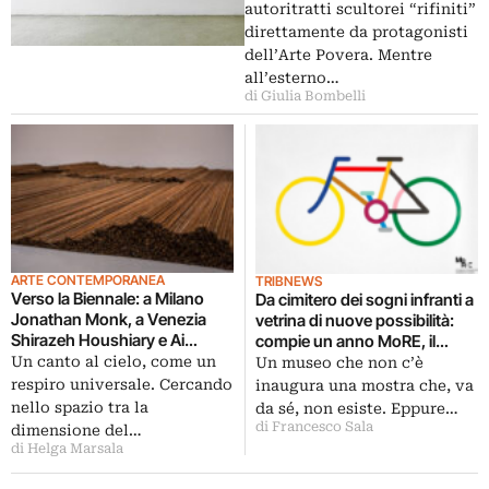
autoritratti scultorei “rifiniti”
direttamente da protagonisti
dell’Arte Povera. Mentre
all’esterno…
di Giulia Bombelli
ARTE CONTEMPORANEA
TRIBNEWS
Verso la Biennale: a Milano
Da cimitero dei sogni infranti a
Jonathan Monk, a Venezia
vetrina di nuove possibilità:
Shirazeh Houshiary e Ai
compie un anno MoRE, il
Weiwei. Maggio accelerato
museo virtuale che raccoglie
Un canto al cielo, come un
Un museo che non c’è
per la casa italiana di Lisson
progetti artistici mai realizzati.
respiro universale. Cercando
inaugura una mostra che, va
Gallery. Big internazionali e
E inaugura la sua prima
nello spazio tra la
da sé, non esiste. Eppure…
super produzioni
temporanea on-line, con
di Francesco Sala
dimensione del…
opere originali di Presicce,
di Helga Marsala
Bertocchi, Hirsch…