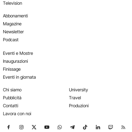
Television
Abbonamenti
Magazine
Newsletter
Podcast
Eventi e Mostre
Inaugurazioni
Finissage
Eventi in giornata
Chi siamo
University
Pubblicità
Travel
Contatti
Produzioni
Lavora con noi
Seguici su Facebook
Seguici su Instagram
Seguici su X
Seguici su YouTube
Seguici su WhatsApp
Seguici su Telegram
Seguici su TikTok
Seguici su Link
Seguici su
Segui