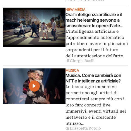
NEW MEDIA
Ora l’intelligenza artificiale e il
machine learning servono a
smascherare le opere d’arte
false
L'intelligenza artificiale e
l'apprendimento automatico
potrebbero avere implicazioni
sorprendenti per il futuro
dell'autenticazione dell'arte.
di Giorgia Basili
MUSICA
Musica. Come cambierà con
NFT e Intelligenza artificiale?
Le tecnologie immersive
permettono agli artisti di
connettersi sempre più con i
loro fan: concerti live
immersivi, eventi virtuali nel
metaverso e il crescente
utilizzo…
di Elisabetta Rotolo