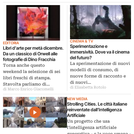
CINEMA & TV
EDITORIA
Sperimentazione e
Libri d’arte per metà dicembre.
immersività. Dove va il cinema
Da un classico di Orwell alle
del futuro?
fotografie di Dino Fracchia
La sperimentazione di nuovi
Torna anche questo
modelli di consumo, di
weekend la selezione di sei
nuove forme di racconto e
libri freschi di stampa.
di nuovi…
Stavolta parliamo di…
di Elisabetta Rotolo
di Marco Enrico Giacomelli
NEW MEDIA
Strolling Cities. Le città italiane
reinventate dall’Intelligenza
Artificiale
Un progetto che usa
l'intelligenza artificiale
generativa - e la voce umana -