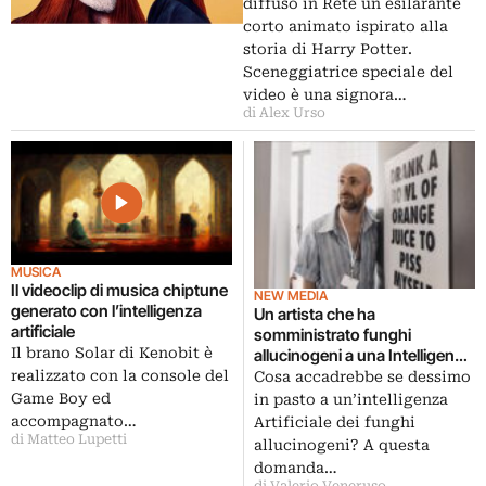
diffuso in Rete un esilarante
corto animato ispirato alla
storia di Harry Potter.
Sceneggiatrice speciale del
video è una signora…
di Alex Urso
MUSICA
Il videoclip di musica chiptune
NEW MEDIA
generato con l’intelligenza
Un artista che ha
artificiale
somministrato funghi
Il brano Solar di Kenobit è
allucinogeni a una Intelligenza
Artificiale
realizzato con la console del
Cosa accadrebbe se dessimo
Game Boy ed
in pasto a un’intelligenza
accompagnato…
Artificiale dei funghi
di Matteo Lupetti
allucinogeni? A questa
domanda…
di Valerio Veneruso