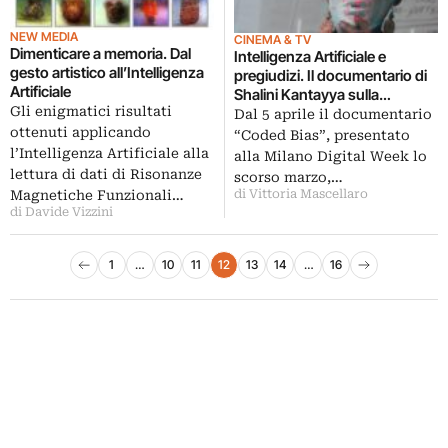
NEW MEDIA
CINEMA & TV
Dimenticare a memoria. Dal
Intelligenza Artificiale e
gesto artistico all’Intelligenza
pregiudizi. Il documentario di
Artificiale
Shalini Kantayya sulla
Gli enigmatici risultati
sorveglianza digitale
Dal 5 aprile il documentario
ottenuti applicando
“Coded Bias”, presentato
l’Intelligenza Artificiale alla
alla Milano Digital Week lo
lettura di dati di Risonanze
scorso marzo,…
di Vittoria Mascellaro
Magnetiche Funzionali…
di Davide Vizzini
Paginazione degli articoli
1
…
10
11
12
13
14
…
16
Pagina precedente
Pagina successiva