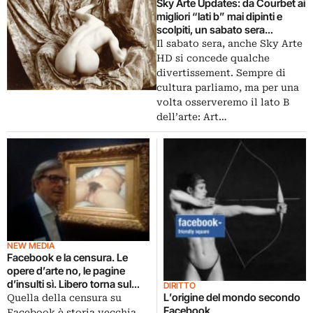
Sky Arte Updates: da Courbet ai
migliori “lati b” mai dipinti e
scolpiti, un sabato sera
dedicato ai bollenti spiriti
Il sabato sera, anche Sky Arte
dell’arte
HD si concede qualche
divertissement. Sempre di
cultura parliamo, ma per una
volta osserveremo il lato B
dell’arte: Art…
NEW MEDIA
Facebook e la censura. Le
opere d’arte no, le pagine
d’insulti sì. Libero torna sul
DIRITTO
tema, tra Vittorio Sgarbi
L’origine del mondo secondo
Quella della censura su
bannato e gli haters di Bocelli
Facebook
Facebook è storia vecchia.