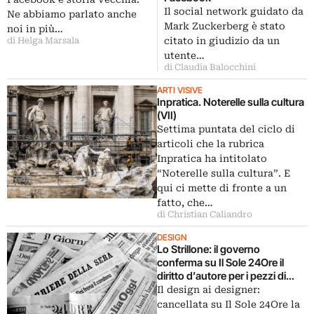
indisturbati
Il social network guidato da
Ne abbiamo parlato anche
Mark Zuckerberg è stato
noi in più…
citato in giudizio da un
di Helga Marsala
utente…
di Claudia Balocchini
ARTI VISIVE
Inpratica. Noterelle sulla cultura
(VII)
Settima puntata del ciclo di
articoli che la rubrica
Inpratica ha intitolato
“Noterelle sulla cultura”. E
qui ci mette di fronte a un
fatto, che…
di Christian Caliandro
DESIGN
Lo Strillone: il governo
conferma su Il Sole 24Ore il
diritto d’autore per i pezzi di
design. E poi Courbet,
Il design ai designer:
Kentridge, Vivian Maier…
cancellata su Il Sole 24Ore la