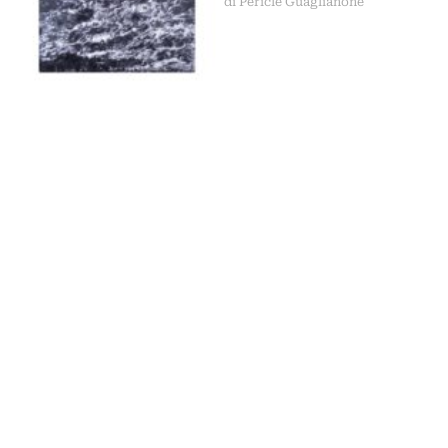
di Pericle Guaglianone