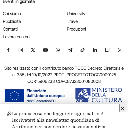
Eventi in giornata
Chi siamo
University
Pubblicità
Travel
Contatti
Produzioni
Lavora con noi
Seguici su Facebook
Seguici su Instagram
Seguici su X
Seguici su YouTube
Seguici su WhatsApp
Seguici su Telegram
Seguici su TikTok
Seguici su Link
Seguici su
Segui
Sito realizzato con il contributo bando TOCC Decreto Direttoriale
n. 385 del 19/10/2022 PROT. PROGETTOTOCC0000125
COR15906233 CUPC87J23001080008
La prima cosa che leggerete ogni mattina!
© 2011-2026 ARTRIBUNE srl – Corso Vittorio Emanuele II, 287 –
Iscrivetevi alla newsletter quotidiana di
00186 Roma - P.I. 11381581005
Artribune per non perdere nessuna notizia