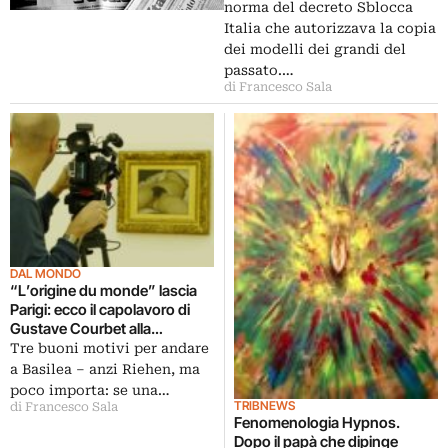
norma del decreto Sblocca
Italia che autorizzava la copia
dei modelli dei grandi del
passato.…
di Francesco Sala
DAL MONDO
“L’origine du monde” lascia
Parigi: ecco il capolavoro di
Gustave Courbet alla
Fondation Beyeler, pezzo
Tre buoni motivi per andare
forte della mostra-omaggio
a Basilea – anzi Riehen, ma
allestita a Basilea
poco importa: se una…
TRIBNEWS
di Francesco Sala
Fenomenologia Hypnos.
Dopo il papà che dipinge