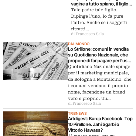
vagine a tutto spiano, il figlio
prende la strada dell’arte. Il
Tale padre tale figlio.
web ci consegna le gesta di
Dipinge l’uno, lo fa pure
un piccolo che a soli venti
l’altro. Anche se i soggetti
mesi già armeggia con tele e
ritratti…
pennelli
di Francesco Sala
DAL MONDO
Lo Strillone: comuni in vendita
su Quotidiano Nazionale, che
propone di far pagare per l’uso
a fini commerciali del nome di
Quotidiano Nazionale spinge
paesi e città. E poi De Bellis
per il marketing municipale,
chiacchiera con Luca Beatrice,
da Bologna a Montalcino: che
le nove campane di Notre-
i comuni vendano il proprio
Dame, si infittisce il mistero della
nome, facendone un brand
modella di Courbet…
vero e proprio. Un…
di Francesco Sala
TRIBNEWS
Artdigest: Burqa Facebook. Top
10 Pirellone. Zahi Sgarbi o
Vittorio Hawass?