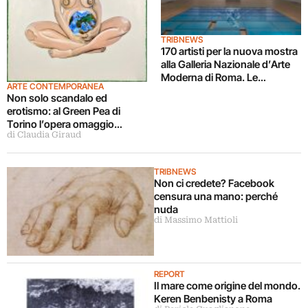
TRIBNEWS
170 artisti per la nuova mostra
alla Galleria Nazionale d’Arte
Moderna di Roma. Le
ARTE CONTEMPORANEA
immagini in anteprima
Non solo scandalo ed
erotismo: al Green Pea di
Torino l’opera omaggio
di Claudia Giraud
all’Origine del mondo
TRIBNEWS
Non ci credete? Facebook
censura una mano: perché
nuda
di Massimo Mattioli
REPORT
Il mare come origine del mondo.
Keren Benbenisty a Roma