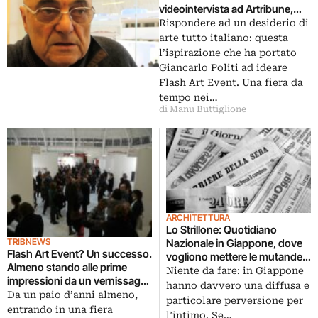
videointervista ad Artribune,
spuntano già le idee per la
Rispondere ad un desiderio di
prossima edizione, con un
arte tutto italiano: questa
occhio a Frieze…
l’ispirazione che ha portato
Giancarlo Politi ad ideare
Flash Art Event. Una fiera da
tempo nei…
di Manu Buttiglione
ARCHITETTURA
Lo Strillone: Quotidiano
TRIBNEWS
Nazionale in Giappone, dove
Flash Art Event? Un successo.
vogliono mettere le mutande
Almeno stando alle prime
al David di Michelangelo. E poi
Niente da fare: in Giappone
impressioni da un vernissage
il crowd-funding di
hanno davvero una diffusa e
preso d’assalto: pubblico delle
Da un paio d’anni almeno,
Pietromarchi per la Biennale,
particolare perversione per
grandi occasioni e galleristi
entrando in una fiera
saggi di architettura
l’intimo. Se…