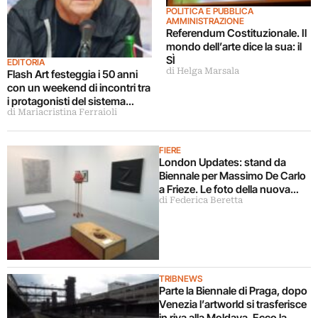
POLITICA E PUBBLICA
AMMINISTRAZIONE
Referendum Costituzionale. Il
mondo dell’arte dice la sua: il
SÌ
EDITORIA
di Helga Marsala
Flash Art festeggia i 50 anni
con un weekend di incontri tra
i protagonisti del sistema
di Mariacristina Ferraioli
dell’arte
FIERE
London Updates: stand da
Biennale per Massimo De Carlo
a Frieze. Le foto della nuova
di Federica Beretta
sezione Nineties
TRIBNEWS
Parte la Biennale di Praga, dopo
Venezia l’artworld si trasferisce
in riva alla Moldava. Ecco la