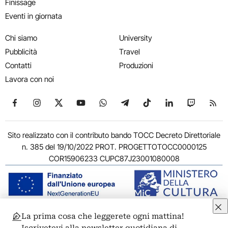
Finissage
Eventi in giornata
Chi siamo
University
Pubblicità
Travel
Contatti
Produzioni
Lavora con noi
Seguici su Facebook
Seguici su Instagram
Seguici su X
Seguici su YouTube
Seguici su WhatsApp
Seguici su Telegram
Seguici su TikTok
Seguici su Link
Seguici su
Segui
Sito realizzato con il contributo bando TOCC Decreto Direttoriale
n. 385 del 19/10/2022 PROT. PROGETTOTOCC0000125
COR15906233 CUPC87J23001080008
La prima cosa che leggerete ogni mattina!
© 2011-2026 ARTRIBUNE srl – Corso Vittorio Emanuele II, 287 –