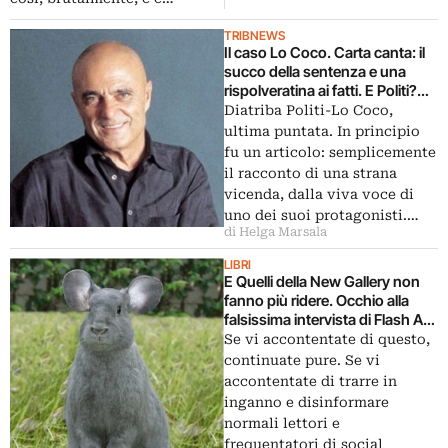
Flash Art?
TRIBNEWS
Il caso Lo Coco. Carta canta: il
succo della sentenza e una
rispolveratina ai fatti. E Politi?
No comment
Diatriba Politi-Lo Coco,
ultima puntata. In principio
fu un articolo: semplicemente
il racconto di una strana
vicenda, dalla viva voce di
uno dei suoi protagonisti.…
di Helga Marsala
LIBRI
E Quelli della New Gallery non
fanno più ridere. Occhio alla
falsissima intervista di Flash Art
a Cattelan
Se vi accontentate di questo,
continuate pure. Se vi
accontentate di trarre in
inganno e disinformare
normali lettori e
frequentatori di social