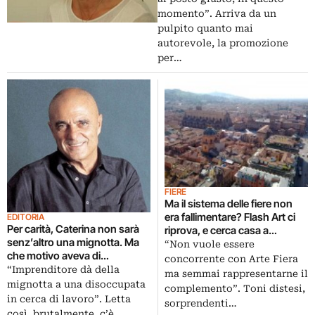
momento”. Arriva da un
pulpito quanto mai
autorevole, la promozione
per…
FIERE
Ma il sistema delle fiere non
era fallimentare? Flash Art ci
EDITORIA
Per carità, Caterina non sarà
riprova, e cerca casa a
senz’altro una mignotta. Ma
Bologna per una mini
“Non vuole essere
che motivo aveva di
(Arte)fiera a fine gennaio
concorrente con Arte Fiera
provocare Giancarlo Politi
“Imprenditore dà della
ma semmai rappresentarne il
additandolo a negriero solo
mignotta a una disoccupata
complemento”. Toni distesi,
perché, come milioni di
in cerca di lavoro”. Letta
sorprendenti…
aziende, offre stage per la sua
così, brutalmente, c’è…