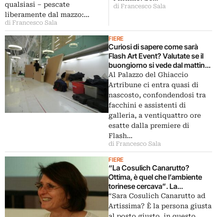
con sorriso a trentadue denti.
carolingia, cedimenti di
qualsiasi – pescate
di Francesco Sala
Pochi minuti e già si vende…
intonaco agli Uffizi…
liberamente dal mazzo:…
di Francesco Sala
FIERE
Curiosi di sapere come sarà
Flash Art Event? Valutate se il
buongiorno si vede dal mattino
con l’esclusiva fotogallery
Al Palazzo del Ghiaccio
catturata, di nascosto, a
Artribune ci entra quasi di
ventiquattro ore
nascosto, confondendosi tra
dall’inaugurazione della nuova
facchini e assistenti di
fiera milanese
galleria, a ventiquattro ore
esatte dalla premiere di
Flash…
di Francesco Sala
FIERE
“La Cosulich Canarutto?
Ottima, è quel che l’ambiente
torinese cercava”. La
promozione di Silvia Evangelisti,
“Sara Cosulich Canarutto ad
ancora nel limbo di Arte Fiera
Artissima? È la persona giusta
al posto giusto, in questo