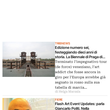
TRIBNEWS
Edizione numero sei,
festeggiando dieci anni di
storia. La Biennale di Praga di
Helena Kontova si sposta
Terminato l’impegnativo tour
dentro una vecchia stazione.
(de force) veneziano, l’art
Tanta pittura e uno sguardo
addict che fosse ancora in
internazionale, con un focus
giro per l’Europa avrebbe già
sulle ultime tendenze
segnato in rosso sulla sua
dell’Europa centrale
tabella di marcia…
di Helga Marsala
FIERE
Flash Art Event Updates: parla
Giancarlo Politi. Nella