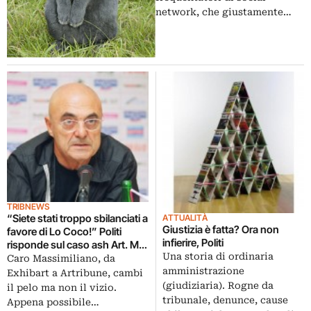
network, che giustamente…
TRIBNEWS
“Siete stati troppo sbilanciati a
ATTUALITÀ
Giustizia è fatta? Ora non
favore di Lo Coco!” Politi
infierire, Politi
risponde sul caso ash Art. Ma
Una storia di ordinaria
non finisce qui
Caro Massimiliano, da
amministrazione
Exhibart a Artribune, cambi
(giudiziaria). Rogne da
il pelo ma non il vizio.
tribunale, denunce, cause
Appena possibile…