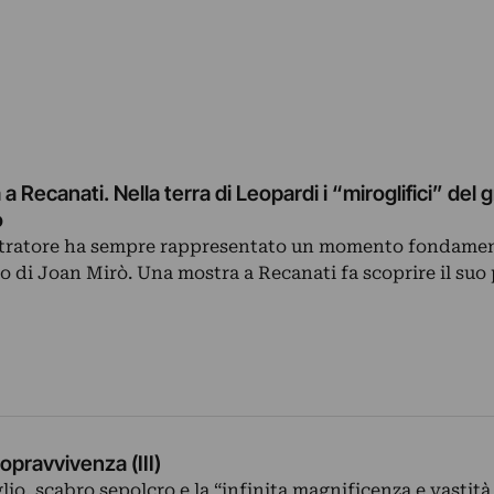
 a Recanati. Nella terra di Leopardi i “miroglifici” del
o
llustratore ha sempre rappresentato un momento fondamen
co di Joan Mirò. Una mostra a Recanati fa scoprire il su
opravvivenza (III)
lio, scabro sepolcro e la “infinita magnificenza e vastità