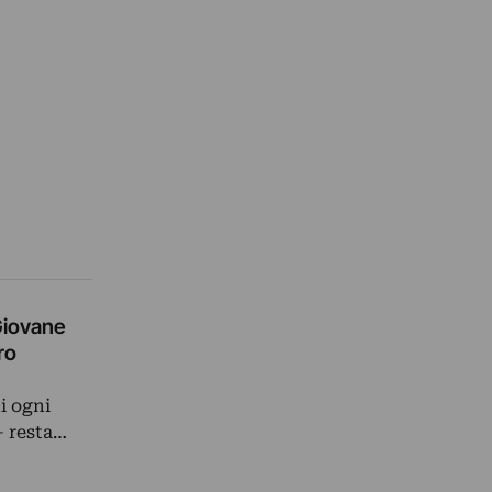
 Giovane
ro
i ogni
– resta…