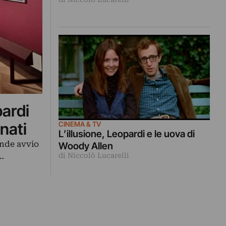
pardi
nati
CINEMA & TV
L’illusione, Leopardi e le uova di
ende avvio
Woody Allen
di Niccolò Lucarelli
…