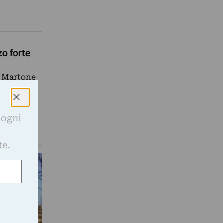
o forte
o Martone
afia nel…
 ogni
e
te.