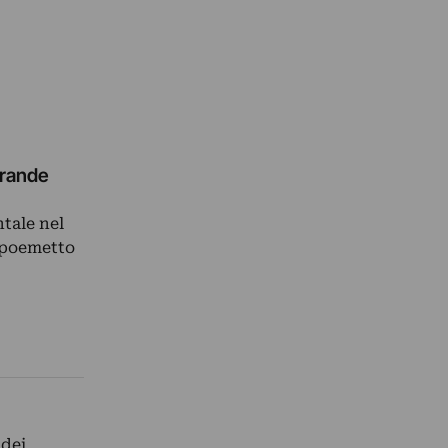
 grande
tale nel
o poemetto
 dei