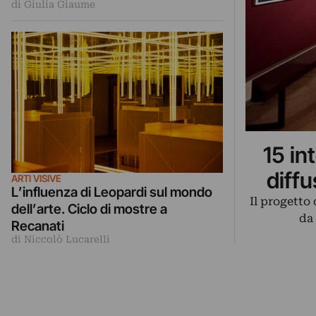
di Giulia Giaume
15 in
diff
ARTI VISIVE
L’influenza di Leopardi sul mondo
Il progetto
dell’arte. Ciclo di mostre a
da
Recanati
di Niccolò Lucarelli