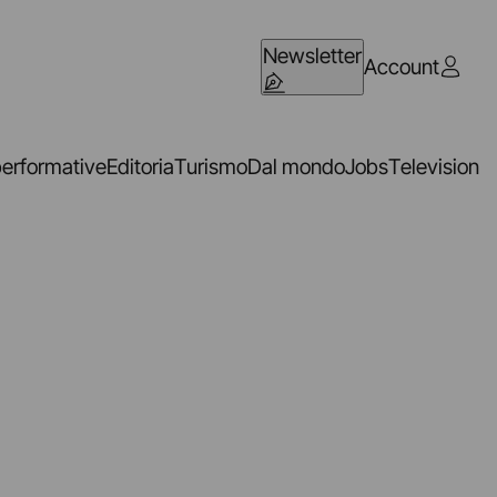
Newsletter
Account
performative
Editoria
Turismo
Dal mondo
Jobs
Television