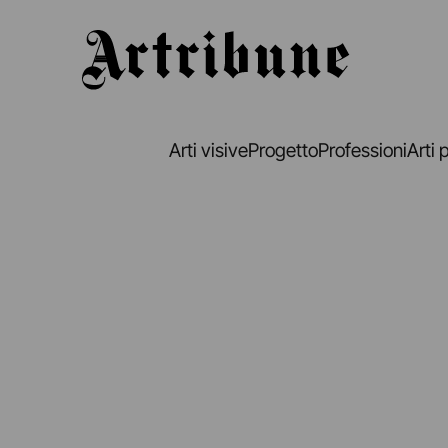
Artribune
Arti visive
Progetto
Professioni
Arti 