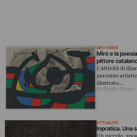
ARTI VISIVE
Mirò e la poesia
pittore catalan
L’attività di i
percorso artisti
illustrato…
di Claudia Giraud
ATTUALITÀ
Inpratica. Una s
Un piccolo, spog