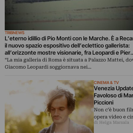
TRIBNEWS
L’eterno idillio di Pio Monti con le Marche. È a Reca
il nuovo spazio espositivo dell’eclettico gallerista:
all’orizzonte mostre visionarie, fra Leopardi e Pier
Paolo Pasolini
“La mia galleria di Roma è situata a Palazzo Mattei, do
Giacomo Leopardi soggiornava nei…
CINEMA & TV
Venezia Updates
Favoloso di Mar
Piccioni
Non c’è buon fil
opera video e ci
di Helga Marsala