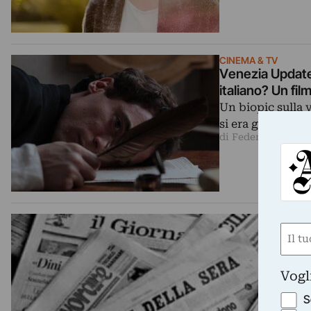
CINEMA & TV
Venezia Update
italiano? Un film
Un biopic sulla
si era già confr
di Federica Polido
Nom
(Requ
First
Vogl
S