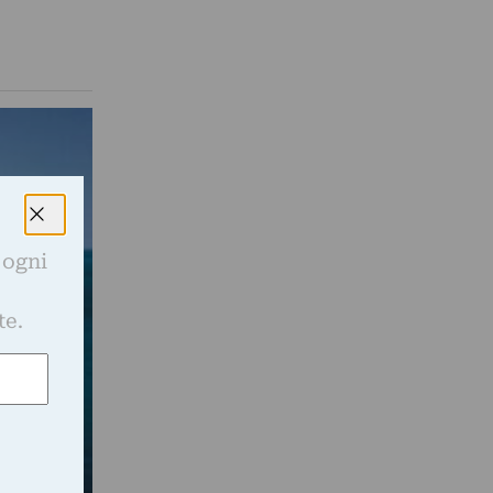
 ogni
e
te.