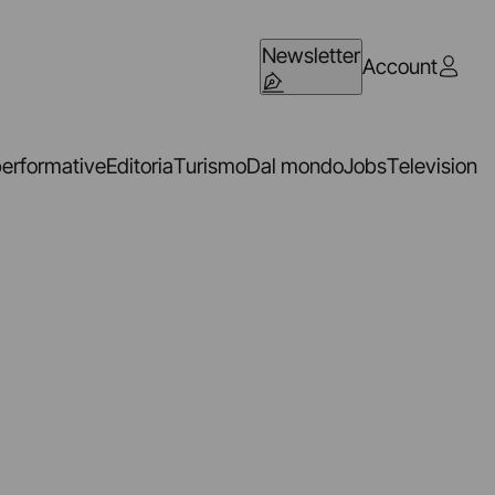
Newsletter
Account
performative
Editoria
Turismo
Dal mondo
Jobs
Television