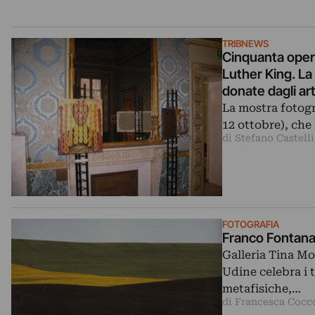
TRIBNEWS
Cinquanta opere
Luther King. La m
donate dagli ar
La mostra fotogr
12 ottobre), che 
di Stefano Castelli
FOTOGRAFIA
Franco Fontana
Galleria Tina Mo
Udine celebra i 
metafisiche,…
di Francesca Cocc