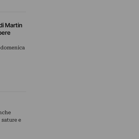
di Martin
opere
a domenica
anche
 sature e