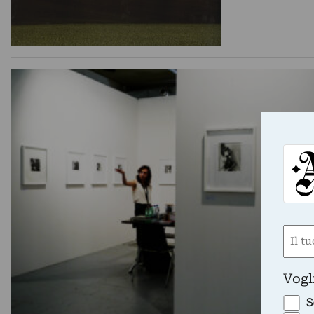
Nom
(Requ
First
Vogl
S