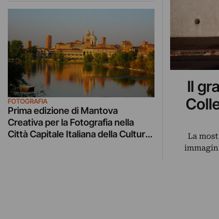
Il g
Coll
FOTOGRAFIA
Prima edizione di Mantova
Creativa per la Fotografia nella
Città Capitale Italiana della Cultura
La most
2016. Con Franco Fontana e
immagini
Giovanni Gastel in giuria