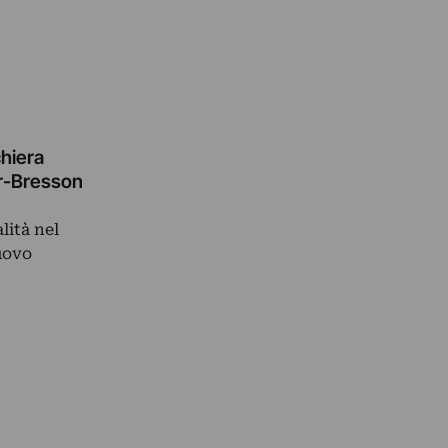
chiera
ier-Bresson
lità nel
nuovo