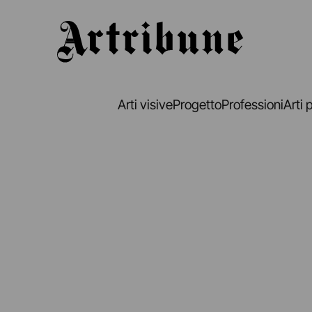
Artribune
Arti visive
Progetto
Professioni
Arti 