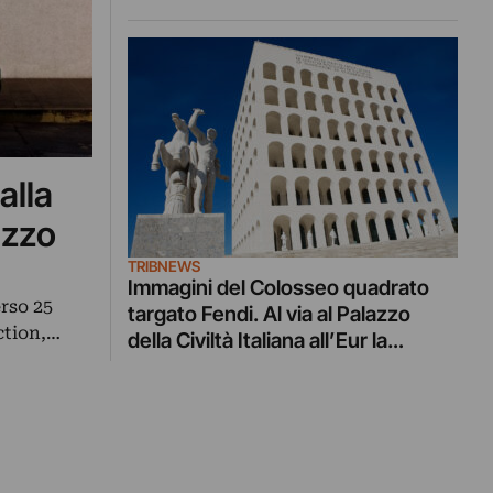
alla
azzo
TRIBNEWS
Immagini del Colosseo quadrato
rso 25
targato Fendi. Al via al Palazzo
ction,…
della Civiltà Italiana all’Eur la
mostra che inaugura il nuovo
headquarter della maison