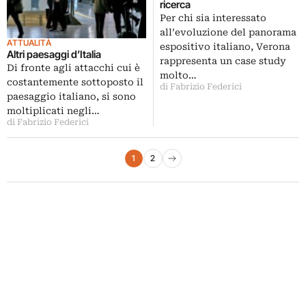
ricerca
Per chi sia interessato
all’evoluzione del panorama
ATTUALITÀ
espositivo italiano, Verona
Altri paesaggi d’Italia
rappresenta un case study
Di fronte agli attacchi cui è
molto…
costantemente sottoposto il
di Fabrizio Federici
paesaggio italiano, si sono
moltiplicati negli…
di Fabrizio Federici
Paginazione degli articoli
1
2
Pagina successiva