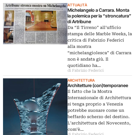
ATTUALITÀ
Michelangelo a Carrara. Monta
la polemica per la “stroncatura”
di Artribune
Da “Il Tirreno” all’ufficio
stampa delle Marble Weeks, la
critica di Fabrizio Federici
alla mostra
“michelangiolesca” di Carrara
non è andata giù. Il
quotidiano ha…
di Fabrizio Federici
ARCHITETTURA
Architetture (con)temporanee
Il fatto che la Mostra
Internazionale di Architettura
si tenga proprio a Venezia
potrebbe suonare come un
beffardo scherzo del destino.
L’architettura del Novecento,
com’è…
di Fabrizio Federici