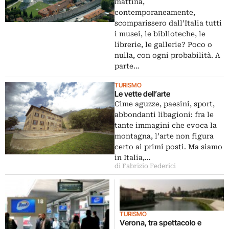
provocazione di inpratica,
mattina,
rubrica di Artribune Magazine
contemporaneamente,
13: e la sviluppano Caliandro e
scomparissero dall’Italia tutti
Federici
i musei, le biblioteche, le
librerie, le gallerie? Poco o
nulla, con ogni probabilità. A
parte…
TURISMO
Le vette dell’arte
Cime aguzze, paesini, sport,
abbondanti libagioni: fra le
tante immagini che evoca la
montagna, l’arte non figura
certo ai primi posti. Ma siamo
in Italia,…
di Fabrizio Federici
TURISMO
Verona, tra spettacolo e