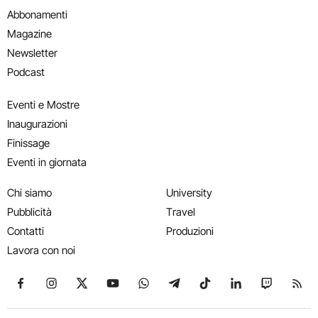
Abbonamenti
Magazine
Newsletter
Podcast
Eventi e Mostre
Inaugurazioni
Finissage
Eventi in giornata
Chi siamo
University
Pubblicità
Travel
Contatti
Produzioni
Lavora con noi
Seguici su Facebook
Seguici su Instagram
Seguici su X
Seguici su YouTube
Seguici su WhatsApp
Seguici su Telegram
Seguici su TikTok
Seguici su Link
Seguici su
Segui