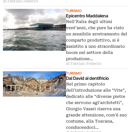
di Fabrizio Federici
TURISMO
Epicentro Maddalena
Nell’Italia degli ultimi
vent’anni, che pure ha visto
un sensibile arretramento del
comparto produttivo, si è
assistito a uno straordinario
boom nel settore della
produzione…
di Fabrizio Federici
TURISMO
Dal David al dentifricio
Nel primo capitolo
dell’introduzione alle “Vite”,
dedicato alle “diverse pietre
che servono agl’architetti”,
Giorgio Vasari riserva una
grande attenzione, com’è suo
costume, alla Toscana,
conducendoci…