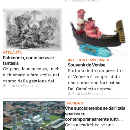
di Fabrizio Federici
ATTUALITÀ
Patrimonio, conoscenza e
ARTE CONTEMPORANEA
fantasia
Souvenir de Venise
Colpisce la mancanza, in chi
Portarsi dietro un pezzetto
è chiamato a fare scelte nel
di Venezia è sempre stata
campo della gestione del…
una tentazione fortissima.
di Fabrizio Federici
Dal Canaletto appeso…
di Fabrizio Federici
TRIBNEWS
Che succederebbe se dall’Italia
sparissero
contemporaneamente tutti i
monumenti? Niente. È la
Cosa accadrebbe se una