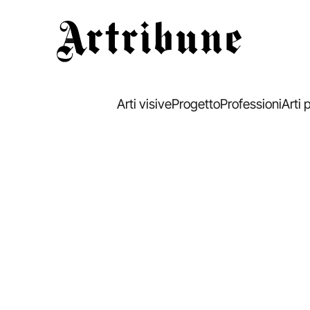
Artribune
Arti visive
Progetto
Professioni
Arti 