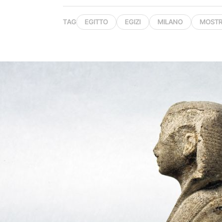
TAG
EGITTO
EGIZI
MILANO
MOSTR