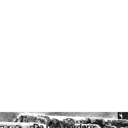
l
Da non perdere