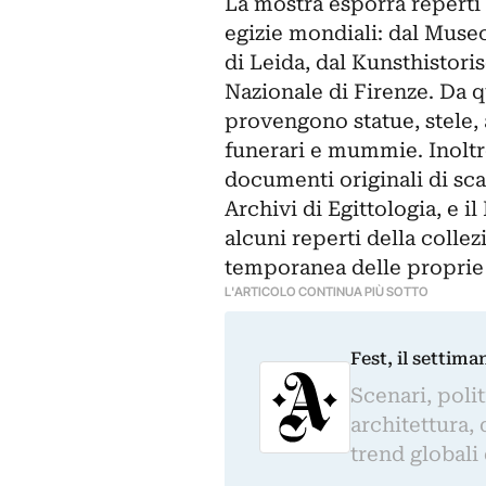
La mostra esporrà reperti 
egizie mondiali: dal Mus
di Leida, dal Kunsthisto
Nazionale di Firenze. Da q
provengono statue, stele, 
funerari e mummie. Inoltre 
documenti originali di sca
Archivi di Egittologia, e 
alcuni reperti della collez
temporanea delle proprie s
L'ARTICOLO CONTINUA PIÙ SOTTO
Fest, il settima
Scenari, polit
architettura, 
trend globali