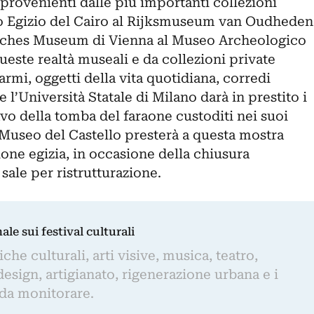
provenienti dalle più importanti collezioni
eo Egizio del Cairo al Rijksmuseum van Oudheden
risches Museum di Vienna al Museo Archeologico
ueste realtà museali e da collezioni private
armi, oggetti della vita quotidiana, corredi
l’Università Statale di Milano darà in prestito i
vo della tomba del faraone custoditi nei suoi
il Museo del Castello presterà a questa mostra
ione egizia, in occasione della chiusura
ale per ristrutturazione.
nale sui festival culturali
iche culturali, arti visive, musica, teatro,
design, artigianato, rigenerazione urbana e i
 da monitorare.