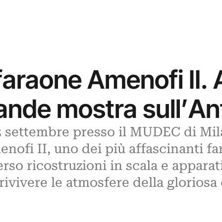
 faraone Amenofi II
ande mostra sull’Ant
3 settembre presso il MUDEC di Mi
enofi II, uno dei più affascinanti fa
erso ricostruzioni in scala e apparat
rivivere le atmosfere della gloriosa c