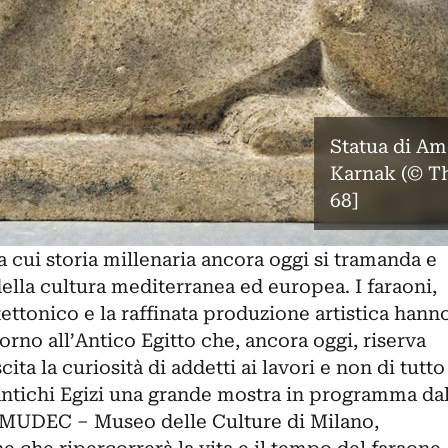
Statua di Ame
Karnak (© Th
68]
la cui storia millenaria ancora oggi si tramanda e
ella cultura mediterranea ed europea. I faraoni,
itettonico e la raffinata produzione artistica hann
rno all’Antico Egitto che, ancora oggi, riserva
ita la curiosità di addetti ai lavori e non di tutto
 antichi Egizi una grande mostra in programma da
 MUDEC – Museo delle Culture di Milano,