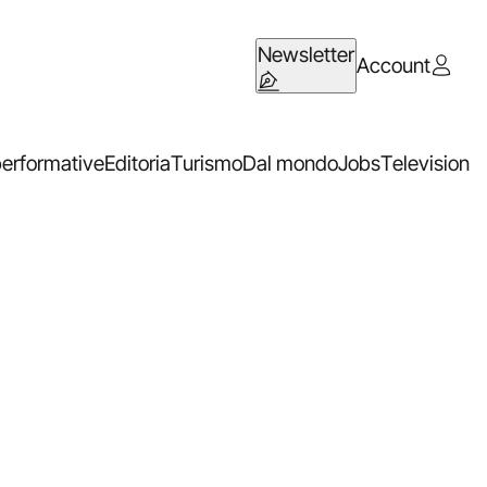
Newsletter
Account
performative
Editoria
Turismo
Dal mondo
Jobs
Television