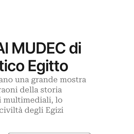
. Al MUDEC di
ico Egitto
lano una grande mostra
raoni della storia
i multimediali, lo
iviltà degli Egizi