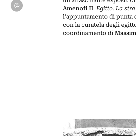
un’affascinante esposizion
Condividi su Email
Amenofi II
.
Egitto. La str
l’appuntamento di punta 
con la curatela degli egitt
coordinamento di
Massimi