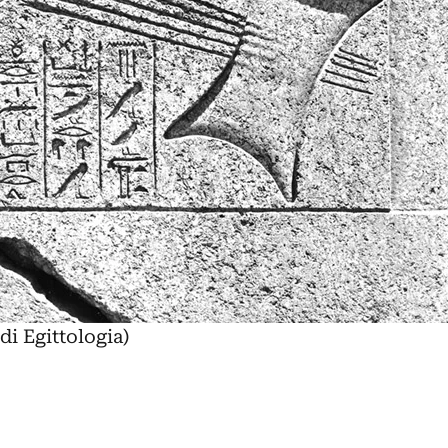
mostre (e di
visitarle)
di Egittologia)