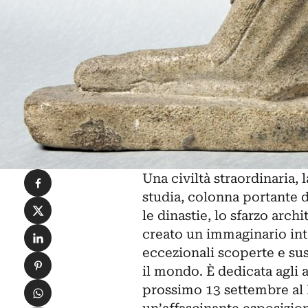
Condividi su Facebook
Una civiltà straordinaria, 
studia, colonna portante d
Condividi su X
le dinastie, lo sfarzo arch
Condividi su LinkedIn
creato un immaginario into
eccezionali scoperte e susc
Condividi su Pinterest
il mondo. È dedicata agli
Condividi su WhatsApp
prossimo 13 settembre al