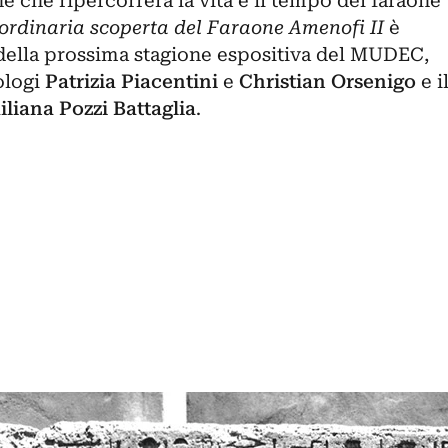
e che ripercorrerà la vita e il tempo del faraone
aordinaria scoperta del Faraone Amenofi II
è
della prossima stagione espositiva del MUDEC,
ologi
Patrizia Piacentini
e
Christian Orsenigo
e i
liana Pozzi Battaglia
.