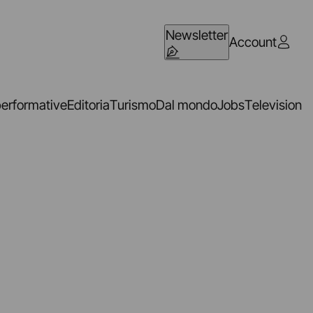
Newsletter
Account
performative
Editoria
Turismo
Dal mondo
Jobs
Television