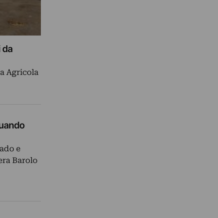
 da
a Agricola
Quando
rado e
era Barolo