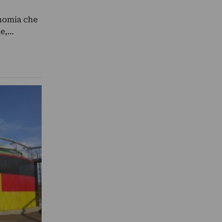
onomia che
he,…