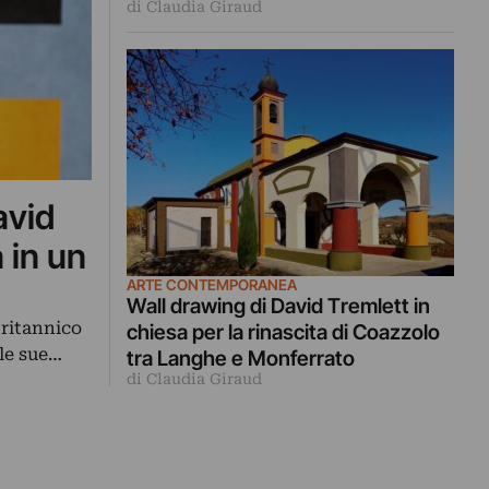
di Claudia Giraud
Monferrato
avid
 in un
ARTE CONTEMPORANEA
Wall drawing di David Tremlett in
britannico
chiesa per la rinascita di Coazzolo
lle sue…
tra Langhe e Monferrato
di Claudia Giraud