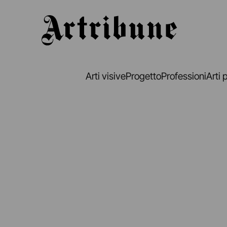
Artribune
Arti visive
Progetto
Professioni
Arti 