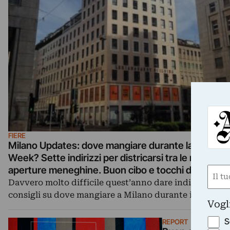
FIERE
Milano Updates: dove mangiare durante la Miart
Week? Sette indirizzi per districarsi tra le mille nu
aperture meneghine. Buon cibo e tocchi d’arte
Nom
Davvero molto difficile quest’anno dare indicazioni e
(Requ
consigli su dove mangiare a Milano durante i…
First
Vogl
S
REPORT