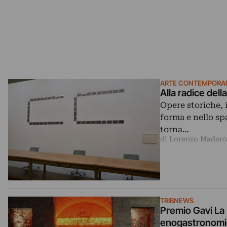
ARTE CONTEMPORA
Alla radice dell
Opere storiche, 
forma e nello sp
torna…
di Lorenzo Madaro
TRIBNEWS
Premio Gavi La 
enogastronomich