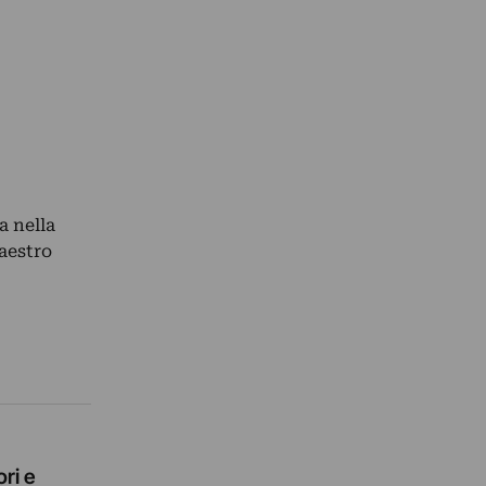
a nella
aestro
ri e