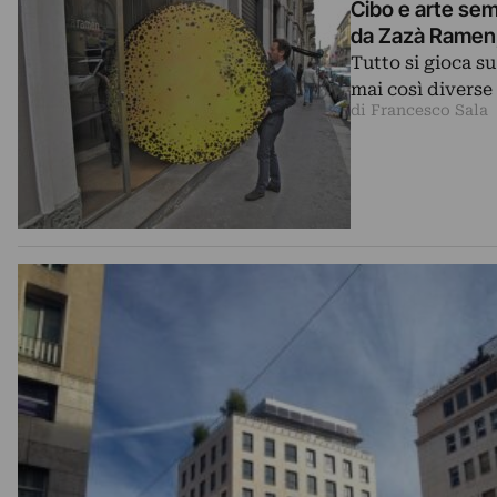
Cibo e arte sem
da Zazà Ramen, 
Tutto si gioca s
mai così diverse
di Francesco Sala