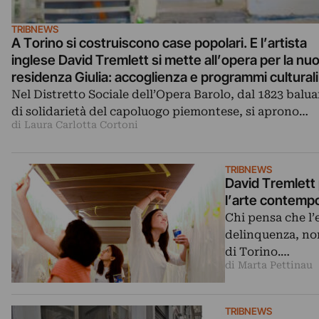
TRIBNEWS
A Torino si costruiscono case popolari. E l’artista
inglese David Tremlett si mette all’opera per la nu
residenza Giulia: accoglienza e programmi culturali
Nel Distretto Sociale dell’Opera Barolo, dal 1823 balu
di solidarietà del capoluogo piemontese, si aprono…
di Laura Carlotta Cortoni
TRIBNEWS
David Tremlett 
l’arte contemp
Chi pensa che l’
delinquenza, non
di Torino.…
di Marta Pettinau
TRIBNEWS