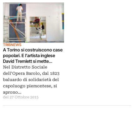
TRIBNEWS
A Torino si costruiscono case
popolari. E l’artista inglese
David Tremlett si mette
all’opera per la nuova
Nel Distretto Sociale
residenza Giulia: accoglienza
dell’Opera Barolo, dal 1823
e programmi culturali
baluardo di solidarietà del
capoluogo piemontese, si
aprono…
del 27 Ottobre 2015