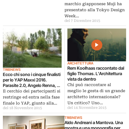
marchio giapponese Muji ha
presentato alla Tokyo Design
Week…
del 7 Dicembre 2015
ARCHITETTURA
Rem Koolhaas raccontato dal
TRIBNEWS
figlio Thomas. L’Architettura
Ecco chi sono i cinque finalisti
vista da dentro
per lo YAP Maxxi 2016.
Chi può raccontare al
Parasite 2.0, Angelo Renna, de
Gayardon Bureau, Demogo,
meglio le gesta di un grande
Il cerchio dei partecipanti si
Deltastudio
architetto internazionale?
restringe ed entra nella fase
Un critico? Uno…
finale lo YAP, giunto alla…
del 14 Novembre 2015
del 18 Novembre 2015
TRIBNEWS
Aldo Andreani a Mantova. Una
mostra e una monografia per