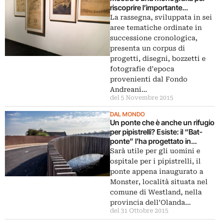
riscoprire l’importante
architetto: in anteprima le foto
La rassegna, sviluppata in sei
dalle Fruttiere di Palazzo Te
aree tematiche ordinate in
successione cronologica,
presenta un corpus di
progetti, disegni, bozzetti e
fotografie d’epoca
provenienti dal Fondo
Andreani…
del 5 Novembre 2015
DAL MONDO
Un ponte che è anche un rifugio
per pipistrelli? Esiste: il “Bat-
ponte” l’ha progettato in
Olanda NEXT Architects: ecco
Sarà utile per gli uomini e
le immagini
ospitale per i pipistrelli, il
ponte appena inaugurato a
Monster, località situata nel
comune di Westland, nella
provincia dell’Olanda…
del 31 Ottobre 2015