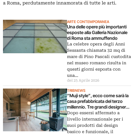
a Roma, perdutamente innamorata di tutte le arti.
ARTE CONTEMPORANEA
Una delle opere più importanti
esposte alla Galleria Nazionale
di Roma sta ammuffendo
La celebre opera degli Anni
Sessanta chiamata 32 mq di
mare di Pino Pascali custodita
nel museo romano risulta in
questi giorni esposta con
una…
del 25 Aprile 2026
TRIBNEWS
“Muji style”, ecco come sarà la
casa prefabbricata del terzo
millennio. Tre grandi designer
per tre soluzioni abitative a
Dopo essersi affermato a
basso costo: ecco le immagini
livello internazionale per i
suoi prodotti dal design
basico e funzionale, il