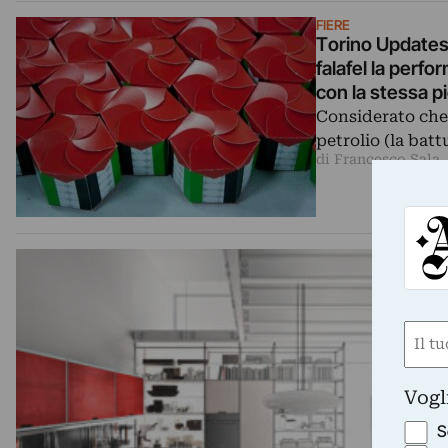
FIERE
Torino Updates: 
falafel la perf
con la stessa pi
spunta?
Considerato che 
petrolio (la batt
di Francesco Sala
Nom
(Requ
First
Vogl
S