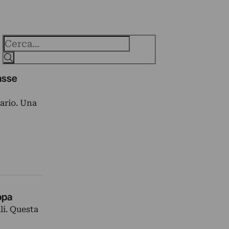
Cerca
asse
nario. Una
ippa
li. Questa