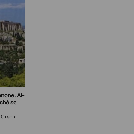
enone. Ai-
rchè se
 Grecia