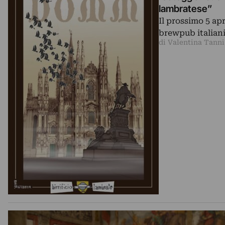
lambratese”
Il prossimo 5 ap
brewpub italiani
di Valentina Tanni