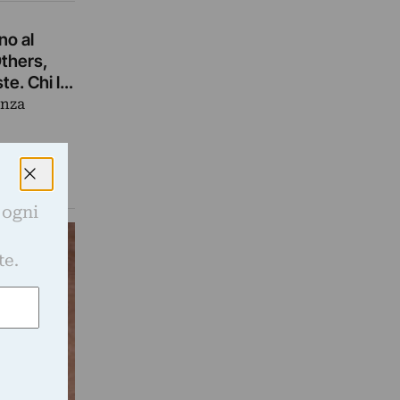
no al
Others,
te. Chi la
enza
 ogni
e
te.