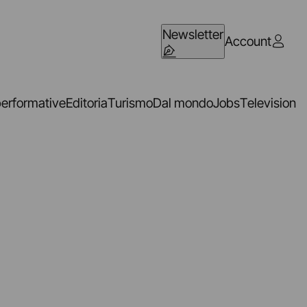
Newsletter
Account
performative
Editoria
Turismo
Dal mondo
Jobs
Television