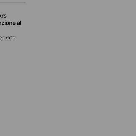
Ars
nzione al
lgorato