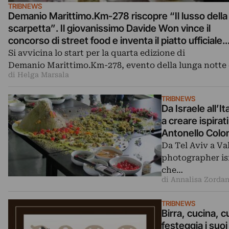
TRIBNEWS
Demanio Marittimo.Km-278 riscopre “Il lusso della
scarpetta”. Il giovanissimo Davide Won vince il
concorso di street food e inventa il piatto ufficiale
dell’evento
Si avvicina lo start per la quarta edizione di
Demanio Marittimo.Km-278, evento della lunga notte
di Helga Marsala
TRIBNEWS
Da Israele all’I
a creare ispira
Antonello Colo
Da Tel Aviv a Va
photographer isr
che…
di Annalisa Zorda
TRIBNEWS
Birra, cucina, cu
festeggia i suoi