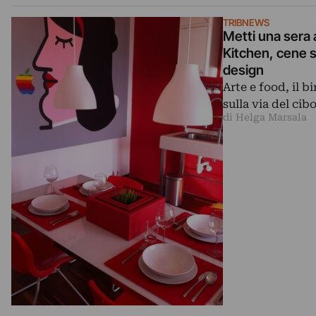
TRIBNEWS
Metti una sera a
Kitchen, cene s
design
Arte e food, il b
sulla via del ci
di Helga Marsala