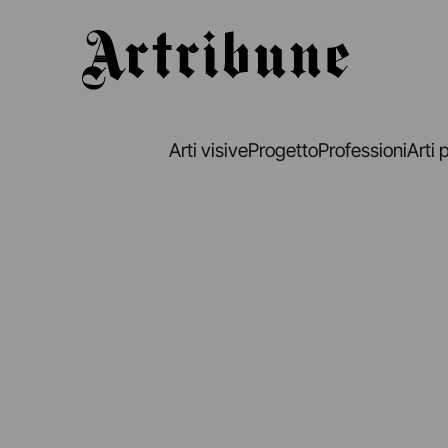
Artribune
Arti visive
Progetto
Professioni
Arti 