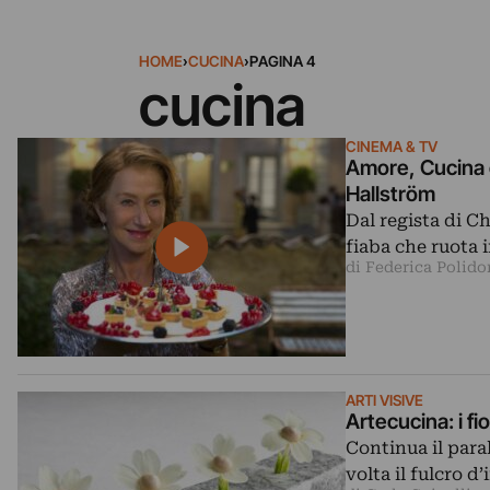
HOME
›
CUCINA
›
PAGINA 4
cucina
CINEMA & TV
Amore, Cucina e
Hallström
Dal regista di Ch
fiaba che ruota 
di Federica Polido
ARTI VISIVE
Artecucina: i fio
Continua il paral
volta il fulcro d