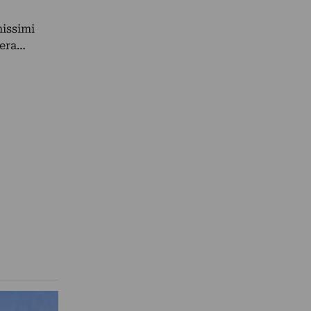
missimi
 era…