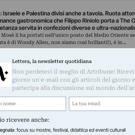
Israele e Palestina divisi anche a tavola. Ruota attor
ormance gastronomica che Filippo Riniolo porta a The 
etanza servita in confezioni diverse e ultra-nazionalis
Mosè li ha portati nell’unico posto del Medio Oriente s
uta è di Woody Allen, non siamo così brillanti!), è in…
Lettera, la newsletter quotidiana
Non perdetevi il meglio di Artribune! Ricevi
giorno un'e-mail con gli articoli del giorno 
partecipa alla discussione sul mondo dell'ar
e
Email
ired)
(Required)
io ricevere anche:
egnala
: focus su mostre, festival, didattica ed eventi culturali