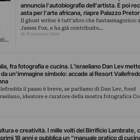
annuncia l’autobiografia dell’artista. E poi re
asta per l’arte africana, riapre Palazzo Pretor
Prato, l’identità culturale dell’Europa nasce 
Il ghost writer è tutt’altro che fantasmagorico: 
gambe sotto il tavolo…
James Fox, e ha già contribuito…
di Francesco Sala
 di…
talia, fra fotografia e cucina. L’israeliano Dan Lev mett
ti da un’immagine simbolo: accade al Resort Vallefred
nna
llefredda il passo è breve, se parliamo di Dan Lev, food
aeliano, ideatore e curatore della mostra fotografica Co
n
ltura e creatività. I mille volti del Birrificio Lambrate,
 primi 18 anni e pubblica un “manuale pratico di cucin