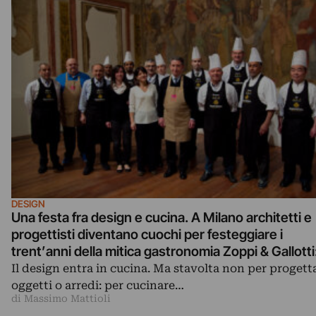
DESIGN
Una festa fra design e cucina. A Milano architetti e
progettisti diventano cuochi per festeggiare i
trent’anni della mitica gastronomia Zoppi & Gallotti
ecco le immagini della serata
Il design entra in cucina. Ma stavolta non per progett
oggetti o arredi: per cucinare…
di Massimo Mattioli