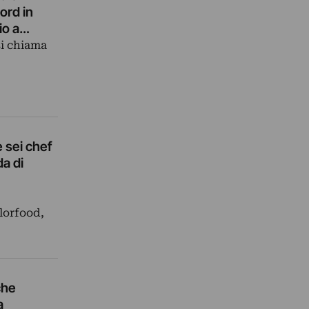
cord in
io a
con le
si chiama
e sei chef
da di
lorfood,
 che
a