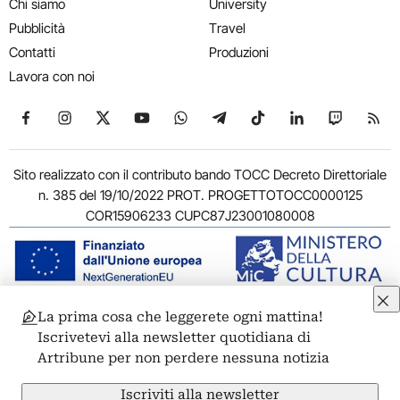
Chi siamo
University
Pubblicità
Travel
Contatti
Produzioni
Lavora con noi
Seguici su Facebook
Seguici su Instagram
Seguici su X
Seguici su YouTube
Seguici su WhatsApp
Seguici su Telegram
Seguici su TikTok
Seguici su Link
Seguici su
Segui
Sito realizzato con il contributo bando TOCC Decreto Direttoriale
n. 385 del 19/10/2022 PROT. PROGETTOTOCC0000125
COR15906233 CUPC87J23001080008
La prima cosa che leggerete ogni mattina!
© 2011-2026 ARTRIBUNE srl – Corso Vittorio Emanuele II, 287 –
Iscrivetevi alla newsletter quotidiana di
00186 Roma - P.I. 11381581005
Artribune per non perdere nessuna notizia
Privacy: Responsabile della protezione dei dati personali
ARTRIBUNE srl – Corso Vittorio Emanuele II, 287 – 00186 Roma
Iscriviti alla newsletter