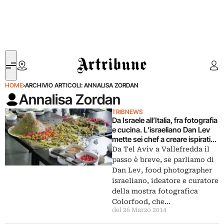
Artribune
HOME
›
ARCHIVIO ARTICOLI: ANNALISA ZORDAN
Annalisa Zordan
TRIBNEWS
Da Israele all’Italia, fra fotografia
e cucina. L’israeliano Dan Lev
mette sei chef a creare ispirati
da un’immagine simbolo:
Da Tel Aviv a Vallefredda il
accade al Resort Vallefredda di
passo è breve, se parliamo di
Antonello Colonna
Dan Lev, food photographer
israeliano, ideatore e curatore
della mostra fotografica
Colorfood, che…
del 26 Marzo 2014