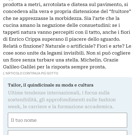
prodotta a metri, arrotolata e distesa sul pavimento, si
concedeva alla vera e propria distensione del “fruitore”
che ne apprezzasse la morbidezza. Sia l’arte che la
cucina amano la negazione delle consuetudini: se i
tappeti natura vanno percepiti con il tatto, anche i fiori
di Enrico Crippa superano il piacere dello sguardo.
Relatà o finzione? Naturale o artificiale? Fiori e arte? Le
cose sono unite da legami invisibili. Non si può cogliere
un fiore senza turbare una stella. Michelin. Grazie
Galileo Galilei per la risposta sempre pronta.
L'ARTICOLO CONTINUA PIÙ SOTTO
Tailor, il quindicinale su moda e cultura
Ultime tendenze internazionali, i focus sulla
sostenibilità, gli approfondimenti sulle fashion
week, le carriere e la formazione accademica.
Nome
(Required)
First
Email