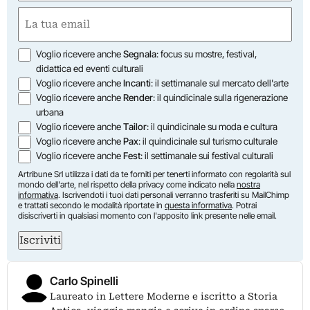
First
Email
(Required)
Opzioni
Voglio ricevere anche
Segnala
: focus su mostre, festival,
didattica ed eventi culturali
Voglio ricevere anche
Incanti
: il settimanale sul mercato dell'arte
Voglio ricevere anche
Render
: il quindicinale sulla rigenerazione
urbana
Voglio ricevere anche
Tailor
: il quindicinale su moda e cultura
Voglio ricevere anche
Pax
: il quindicinale sul turismo culturale
Voglio ricevere anche
Fest
: il settimanale sui festival culturali
Artribune Srl utilizza i dati da te forniti per tenerti informato con regolarità sul
mondo dell'arte, nel rispetto della privacy come indicato nella
nostra
informativa
. Iscrivendoti i tuoi dati personali verranno trasferiti su MailChimp
e trattati secondo le modalità riportate in
questa informativa
. Potrai
disiscriverti in qualsiasi momento con l'apposito link presente nelle email.
Iscriviti
Carlo Spinelli
Laureato in Lettere Moderne e iscritto a Storia