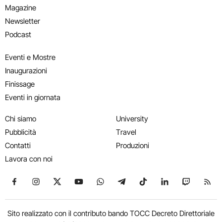
Magazine
Newsletter
Podcast
Eventi e Mostre
Inaugurazioni
Finissage
Eventi in giornata
Chi siamo
University
Pubblicità
Travel
Contatti
Produzioni
Lavora con noi
Seguici su Facebook
Seguici su Instagram
Seguici su X
Seguici su YouTube
Seguici su WhatsApp
Seguici su Telegram
Seguici su TikTok
Seguici su Link
Seguici su
Segui
Sito realizzato con il contributo bando TOCC Decreto Direttoriale