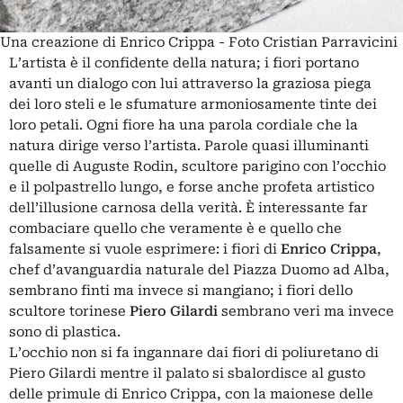
Una creazione di Enrico Crippa - Foto Cristian Parravicini
L’artista è il confidente della natura; i fiori portano
avanti un dialogo con lui attraverso la graziosa piega
dei loro steli e le sfumature armoniosamente tinte dei
loro petali. Ogni fiore ha una parola cordiale che la
natura dirige verso l’artista. Parole quasi illuminanti
quelle di Auguste Rodin, scultore parigino con l’occhio
e il polpastrello lungo, e forse anche profeta artistico
dell’illusione carnosa della verità. È interessante far
combaciare quello che veramente è e quello che
falsamente si vuole esprimere: i fiori di
Enrico Crippa
,
chef d’avanguardia naturale del Piazza Duomo ad Alba,
sembrano finti ma invece si mangiano; i fiori dello
scultore torinese
Piero Gilardi
sembrano veri ma invece
sono di plastica.
L’occhio non si fa ingannare dai fiori di poliuretano di
Piero Gilardi mentre il palato si sbalordisce al gusto
delle primule di Enrico Crippa, con la maionese delle