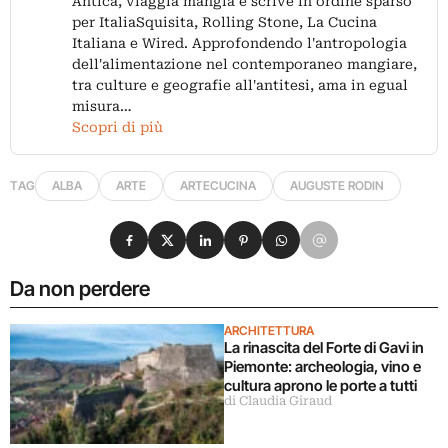
Antica, viaggia mangia e scrive in ordine sparso
per ItaliaSquisita, Rolling Stone, La Cucina
Italiana e Wired. Approfondendo l'antropologia
dell'alimentazione nel contemporaneo mangiare,
tra culture e geografie all'antitesi, ama in egual
misura…
Scopri di più
TAG
ALBA
ARTE
ARTECUCINA
AUGUSTE RODIN
Condividi su Facebook
Condividi su X
Condividi su LinkedIn
Condividi su Pinterest
Condividi su WhatsApp
Condividi su Email
Da non perdere
ARCHITETTURA
La rinascita del Forte di Gavi in
Piemonte: archeologia, vino e
cultura aprono le porte a tutti
di Claudia Giraud