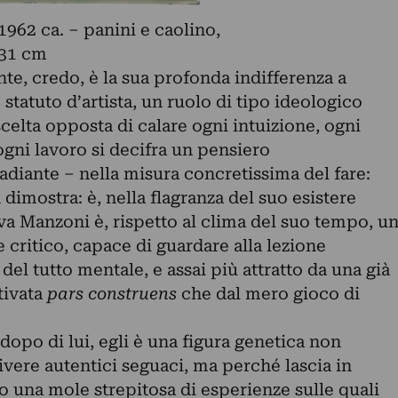
962 ca. – panini e caolino,
 31 cm
te, credo, è la sua profonda indifferenza a
statuto d’artista, un ruolo di tipo ideologico
scelta opposta di calare ogni intuizione, ogni
gni lavoro si decifra un pensiero
adiante – nella misura concretissima del fare:
dimostra: è, nella flagranza del suo esistere
iva Manzoni è, rispetto al clima del suo tempo, u
 critico, capace di guardare alla lezione
l tutto mentale, e assai più attratto da una già
tivata
pars construens
che dal mero gioco di
dopo di lui, egli è una figura genetica non
ivere autentici seguaci, ma perché lascia in
ico una mole strepitosa di esperienze sulle quali