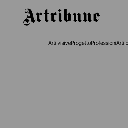
Artribune
Arti visive
Progetto
Professioni
Arti 