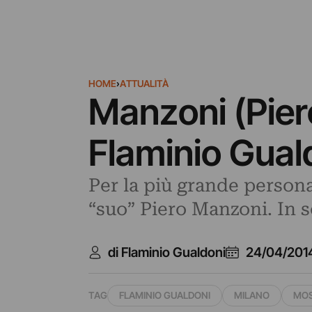
HOME
›
ATTUALITÀ
Manzoni (Piero
Flaminio Gual
Per la più grande persona
“suo” Piero Manzoni. In s
di Flaminio Gualdoni
24/04/201
TAG
FLAMINIO GUALDONI
MILANO
MO