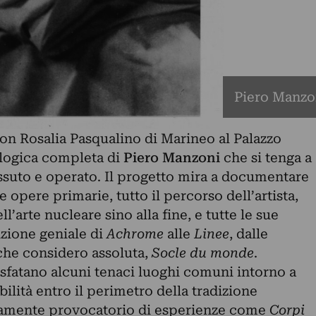
Piero Manzon
on Rosalia Pasqualino di Marineo al Palazzo
ologica completa di
Piero Manzoni
che si tenga a
issuto e operato. Il progetto mira a documentare
 opere primarie, tutto il percorso dell’artista,
l’arte nucleare sino alla fine, e tutte le sue
izione geniale di
Achrome
alle
Linee
, dalle
che considero assoluta,
Socle du monde
.
sfatano alcuni tenaci luoghi comuni intorno a
ibilità entro il perimetro della tradizione
amente provocatorio di esperienze come
Corpi