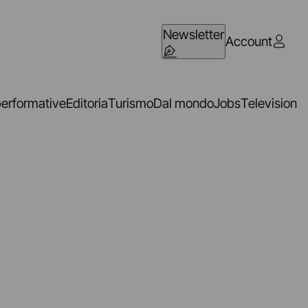
Newsletter
Account
performative
Editoria
Turismo
Dal mondo
Jobs
Television