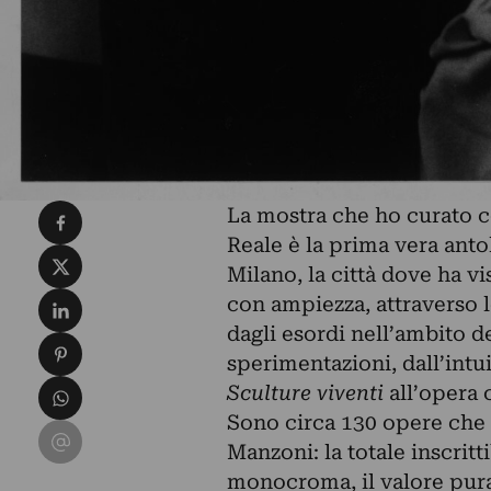
Condividi su Facebook
La mostra che ho curato c
Reale è la prima vera ant
Condividi su X
Milano, la città dove ha v
Condividi su LinkedIn
con ampiezza, attraverso le
dagli esordi nell’ambito del
Condividi su Pinterest
sperimentazioni, dall’intu
Condividi su WhatsApp
Sculture viventi
all’opera 
Sono circa 130 opere che 
Condividi su Email
Manzoni: la totale inscritt
monocroma, il valore pur