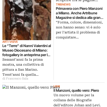
TRIBNEWS
Primavera con Piero Manzoni
a Milano. Anche Artribune
Magazine si dedica alla grande
mostra in arrivo a Palazzo
“Forma, colore, dimensioni,
Reale: con tante sorprese da
non hanno senso: vi è solo
scoprire fra le pagine…
per l’artista il problema di
conquistare…
ARTI VISIVE
Le “Terre” di Nanni Valentini al
Museo Diocesano di Milano:
fotogallery in anteprima per la
mostra curata da Flaminio
Sessant’anni fa la prima
Gualdoni, che a quasi
mostra, una collettiva di
trent’anni dalla morte ricorda
pittura a San Marino.
un grande della scultura del
Trent’anni fa quella…
secondo Novecento
di Francesco Sala
LIBRI
Il Manzoni, quello vero: Piero
Un nuovo volume per la
collana delle Biografie
dell’editore Johan and Levi.