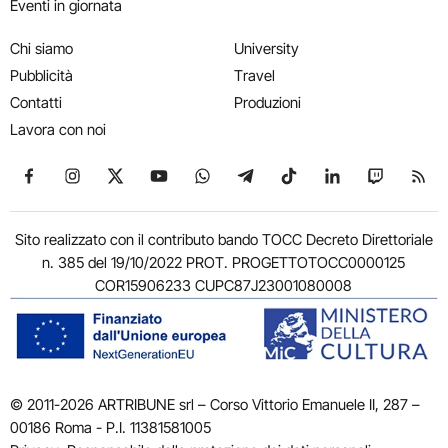
Eventi in giornata
Chi siamo
University
Pubblicità
Travel
Contatti
Produzioni
Lavora con noi
Seguici su Facebook
Seguici su Instagram
Seguici su X
Seguici su YouTube
Seguici su WhatsApp
Seguici su Telegram
Seguici su TikTok
Seguici su Link
Seguici su
Segui
Sito realizzato con il contributo bando TOCC Decreto Direttoriale
n. 385 del 19/10/2022 PROT. PROGETTOTOCC0000125
COR15906233 CUPC87J23001080008
© 2011-2026 ARTRIBUNE srl – Corso Vittorio Emanuele II, 287 –
00186 Roma - P.I. 11381581005