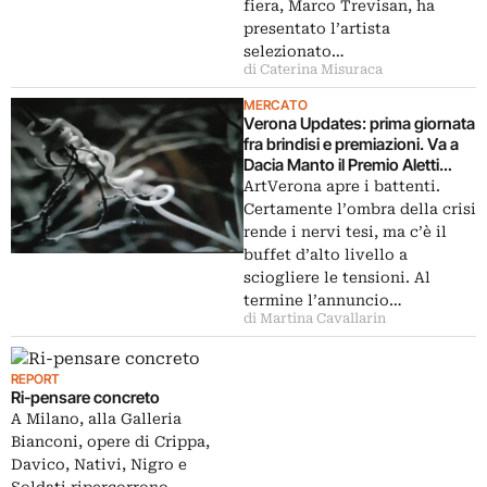
fiera, Marco Trevisan, ha
presentato l’artista
selezionato…
di Caterina Misuraca
MERCATO
Verona Updates: prima giornata
fra brindisi e premiazioni. Va a
Dacia Manto il Premio Aletti
ArtVerona
ArtVerona apre i battenti.
Certamente l’ombra della crisi
rende i nervi tesi, ma c’è il
buffet d’alto livello a
sciogliere le tensioni. Al
termine l’annuncio…
di Martina Cavallarin
REPORT
Ri-pensare concreto
A Milano, alla Galleria
Bianconi, opere di Crippa,
Davico, Nativi, Nigro e