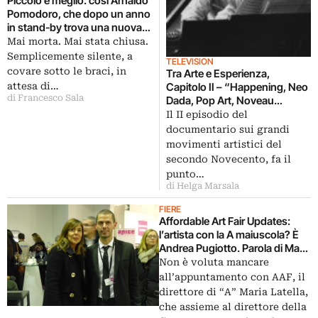
Piccolo è meglio: così Arnaldo
Pomodoro, che dopo un anno
in stand-by trova una nuova
casa alla sua Fondazione.
Mai morta. Mai stata chiusa.
Niente più via Solari, ma uno
Semplicemente silente, a
TELEVISION
spazio più intimo (e gestibile)
covare sotto le braci, in
Tra Arte e Esperienza,
in zona Navigli.
attesa di…
Capitolo II – “Happening, Neo
L’inaugurazione ad aprile
di Francesco Sala
Dada, Pop Art, Noveau
Realisme”
Il II episodio del
documentario sui grandi
movimenti artistici del
secondo Novecento, fa il
punto…
di Helga Marsala
FIERE
Affordable Art Fair Updates:
l’artista con la A maiuscola? È
Andrea Pugiotto. Parola di Maria
Latella
Non è voluta mancare
all’appuntamento con AAF, il
direttore di “A” Maria Latella,
che assieme al direttore della