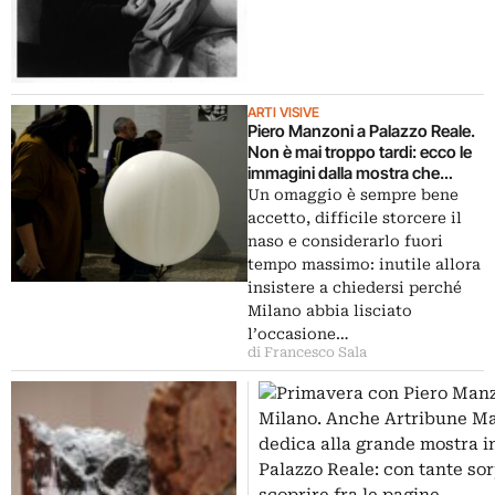
ARTI VISIVE
Piero Manzoni a Palazzo Reale.
Non è mai troppo tardi: ecco le
immagini dalla mostra che
Milano dedica all’artista, l’anno
Un omaggio è sempre bene
dopo il cinquantesimo
accetto, difficile storcere il
anniversario dalla morte. E tra le
naso e considerarlo fuori
icone imprescindibili spuntano
tempo massimo: inutile allora
anche le rarità…
insistere a chiedersi perché
Milano abbia lisciato
l’occasione…
di Francesco Sala