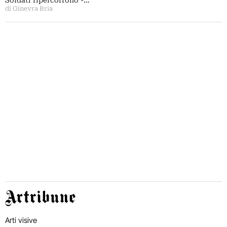
Soldati ripercorrono -…
di Ginevra Bria
Artribune
Arti visive