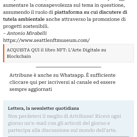
aumentare la consapevolezza sul tema in questione,
assumendo il ruolo di
piattaforma su cui discutere di
tutela ambientale
anche attraverso la promozione di
progetti sostenibili.
‒
Antonio Mirabelli
https://www.seattlenftmuseum.com/
ACQUISTA QUI il libro NFT: L’Arte Digitale su
Blockchain
Artribune è anche su Whatsapp. È sufficiente
cliccare qui
per iscriversi al canale ed essere
sempre aggiornati
Lettera, la newsletter quotidiana
Non perdetevi il meglio di Artribune! Ricevi ogni
giorno un'e-mail con gli articoli del giorno e
partecipa alla discussione sul mondo dell'arte.