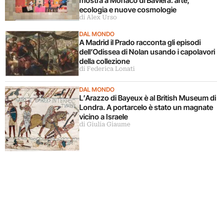
mostra a Monaco di Baviera: arte,
ecologia e nuove cosmologie
di Alex Urso
DAL MONDO
A Madrid il Prado racconta gli episodi
dell’Odissea di Nolan usando i capolavori
della collezione
di Federica Lonati
DAL MONDO
L’Arazzo di Bayeux è al British Museum di
Londra. A portarcelo è stato un magnate
vicino a Israele
di Giulia Giaume