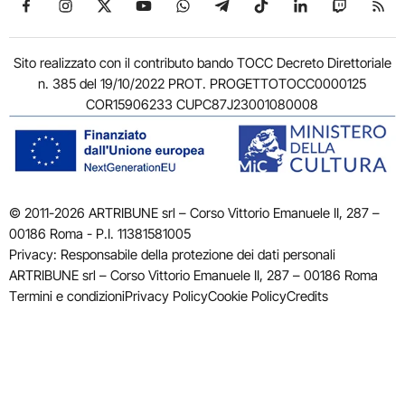
Seguici su Facebook
Seguici su Instagram
Seguici su X
Seguici su YouTube
Seguici su WhatsApp
Seguici su Telegram
Seguici su TikTok
Seguici su Link
Seguici su
Segui
Sito realizzato con il contributo bando TOCC Decreto Direttoriale
n. 385 del 19/10/2022 PROT. PROGETTOTOCC0000125
COR15906233 CUPC87J23001080008
© 2011-2026 ARTRIBUNE srl – Corso Vittorio Emanuele II, 287 –
00186 Roma - P.I. 11381581005
Privacy: Responsabile della protezione dei dati personali
ARTRIBUNE srl – Corso Vittorio Emanuele II, 287 – 00186 Roma
Termini e condizioni
Privacy Policy
Cookie Policy
Credits