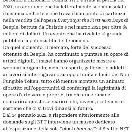
Secondo il dizionario Collins, NFT è stata la parola del
2021, un acronimo che ha letteralmente scombussolato
il sistema dell’arte e che trova il suo punto di partenza
nella vendita dell’opera
Everydays: the First 5000 Days
di
Beeple
, battuta da Christie’s nel marzo 2021 per oltre 69
milioni di dollari. Un evento che ha rivelato al grande
pubblico la potenzialità del fenomeno.
Da quel momento, il mercato, forte del successo
ottenuto da Beeple, ha continuato a puntare su opere di
artisti digitali, i musei hanno organizzato mostre e
webinar a riguardo, mentre esperti, galleristi e addetti
ai lavori si interrogavano su opportunità e limiti dei Non
Fungible Token, tutto ciò mentre montava un animato
dibattito sull’opportunità di conferirgli la legittimità di
opere d’arte vere e proprie, tra chi era e rimane
contrario a questo scenario e chi, invece, sosteneva e
sostiene che ci si trovi dinanzi al futuro.
Dal 14 gennaio 2022, a rispondere ulteriormente alle
domande sugli
NFT
interviene un museo dedicato
all’esposizione della sola “
blockchain art
”: il Seattle NFT