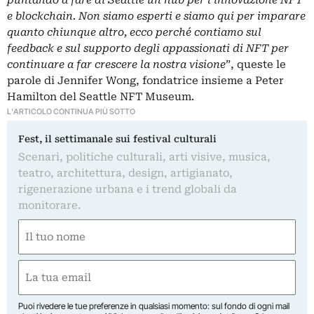
puntando a fare di Seattle un hub per l’innovazione NFT
e blockchain. Non siamo esperti e siamo qui per imparare
quanto chiunque altro, ecco perché contiamo sul
feedback e sul supporto degli appassionati di NFT per
continuare a far crescere la nostra visione
”, queste le
parole di Jennifer Wong, fondatrice insieme a Peter
Hamilton del Seattle NFT Museum.
L'ARTICOLO CONTINUA PIÙ SOTTO
Fest, il settimanale sui festival culturali
Scenari, politiche culturali, arti visive, musica,
teatro, architettura, design, artigianato,
rigenerazione urbana e i trend globali da
monitorare.
Nome
(Obbligatorio)
Nome
Email
(Obbligatorio)
Puoi rivedere le tue preferenze in qualsiasi momento: sul fondo di ogni mail