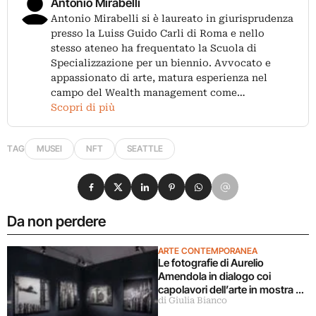
Antonio Mirabelli
Antonio Mirabelli si è laureato in giurisprudenza
presso la Luiss Guido Carli di Roma e nello
stesso ateneo ha frequentato la Scuola di
Specializzazione per un biennio. Avvocato e
appassionato di arte, matura esperienza nel
campo del Wealth management come…
Scopri di più
TAG
MUSEI
NFT
SEATTLE
Condividi su Facebook
Condividi su X
Condividi su LinkedIn
Condividi su Pinterest
Condividi su WhatsApp
Condividi su Email
Da non perdere
ARTE CONTEMPORANEA
Le fotografie di Aurelio
Amendola in dialogo coi
capolavori dell’arte in mostra a
di Giulia Bianco
Milano