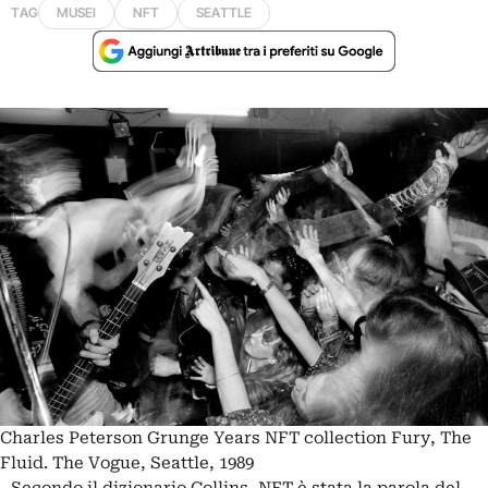
TAG
MUSEI
NFT
SEATTLE
Charles Peterson Grunge Years NFT collection Fury, The
Fluid. The Vogue, Seattle, 1989