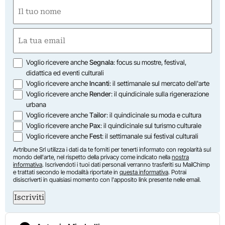
Nome
(Obbligatorio)
Nome
Email
(Obbligatorio)
Opzioni
Voglio ricevere anche
Segnala
: focus su mostre, festival,
didattica ed eventi culturali
Voglio ricevere anche
Incanti
: il settimanale sul mercato dell'arte
Voglio ricevere anche
Render
: il quindicinale sulla rigenerazione
urbana
Voglio ricevere anche
Tailor
: il quindicinale su moda e cultura
Voglio ricevere anche
Pax
: il quindicinale sul turismo culturale
Voglio ricevere anche
Fest
: il settimanale sui festival culturali
Artribune Srl utilizza i dati da te forniti per tenerti informato con regolarità sul
mondo dell'arte, nel rispetto della privacy come indicato nella
nostra
informativa
. Iscrivendoti i tuoi dati personali verranno trasferiti su MailChimp
e trattati secondo le modalità riportate in
questa informativa
. Potrai
disiscriverti in qualsiasi momento con l'apposito link presente nelle email.
Iscriviti