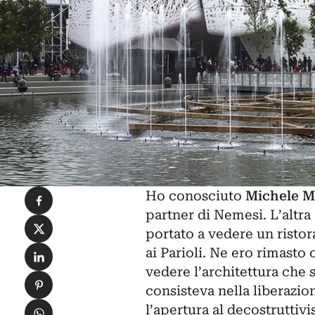
Condividi su Facebook
Ho conosciuto
Michele M
partner di Nemesi. L’altra
Condividi su X
portato a vedere un risto
Condividi su LinkedIn
ai Parioli. Ne ero rimasto
vedere l’architettura che 
Condividi su Pinterest
consisteva nella liberazi
Condividi su WhatsApp
l’apertura al decostruttivi