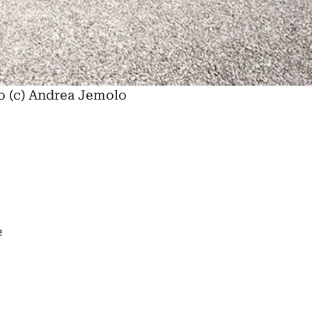
o (c) Andrea Jemolo
e