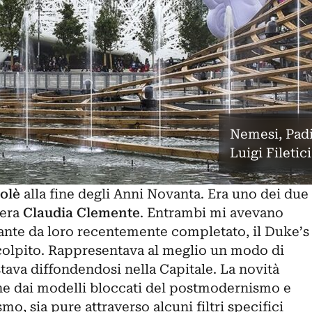
Nemesi, Padig
Luigi Filetici
olè
alla fine degli Anni Novanta. Era uno dei due
 era
Claudia Clemente
. Entrambi mi avevano
rante da loro recentemente completato, il Duke’s
 colpito. Rappresentava al meglio un modo di
stava diffondendosi nella Capitale. La novità
one dai modelli bloccati del postmodernismo e
smo, sia pure attraverso alcuni filtri specifici