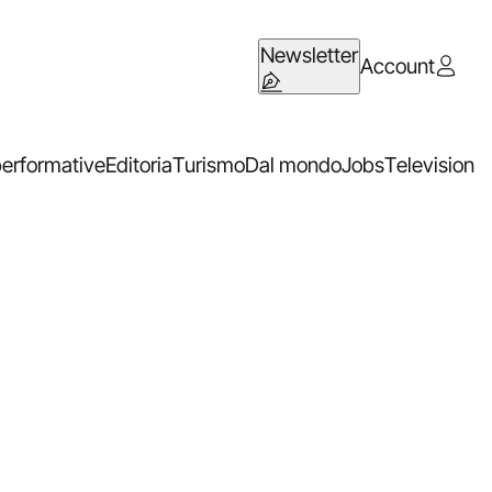
Newsletter
Account
performative
Editoria
Turismo
Dal mondo
Jobs
Television