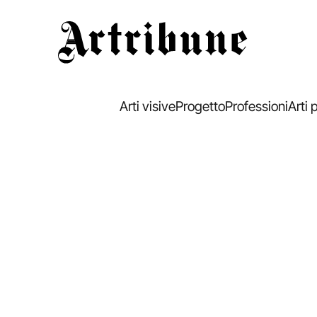
Artribune
Arti visive
Progetto
Professioni
Arti 