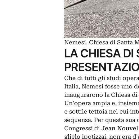
Nemesi, Chiesa di Santa M
LA CHIESA DI
PRESENTAZI
Che di tutti gli studi oper
Italia, Nemesi fosse uno d
inaugurarono la Chiesa di 
Un’opera ampia e, insieme
e sottile tettoia nel cui in
sequenza. Per questa sua ca
Congressi di
Jean Nouvel
glielo ipotizzai, non era 