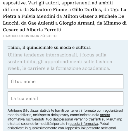
espositive. Vari gli autori, appartenenti ad ambiti
difformi: da
Salvatore Fiume
a
Gillo Dorfles
, da
Ugo La
Pietra
a
Fulvia Mendini
da
Milton Glaser
a
Michele De
Lucchi
, da
Gae Aulenti
a
Giorgio Armani
, da
Mimmo di
Cesare
ad
Alberta Ferretti
.
L'ARTICOLO CONTINUA PIÙ SOTTO
Tailor, il quindicinale su moda e cultura
Ultime tendenze internazionali, i focus sulla
sostenibilità, gli approfondimenti sulle fashion
week, le carriere e la formazione accademica.
Nome
(Obbligatorio)
Nome
Email
(Obbligatorio)
Artribune Srl utilizza i dati da te forniti per tenerti informato con regolarità sul
mondo dell'arte, nel rispetto della privacy come indicato nella
nostra
informativa
. Iscrivendoti i tuoi dati personali verranno trasferiti su MailChimp
e trattati secondo le modalità riportate in
questa informativa
. Potrai
disiscriverti in qualsiasi momento con l'apposito link presente nelle email.