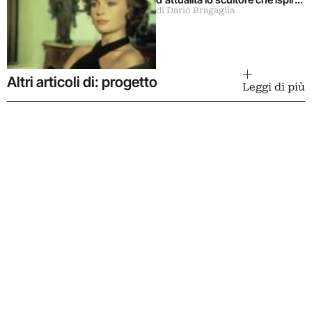
di Dario Bragaglia
il libro La donna della domenica
Altri articoli di: progetto
Leggi di più