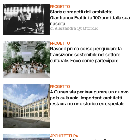
PROGETTO
Storia e progetti dell’architetto
Gianfranco Frattini a 100 anni dalla sua
nascita
di Alessandra Quattordio
PROGETTO
Nasce il primo corso per guidare la
transizione sostenibile nel settore
culturale. Ecco come partecipare
PROGETTO
A Cuneo sta per inaugurare un nuovo
polo culturale. Importanti architetti
restaurano uno storico ex ospedale
ARCHITETTURA