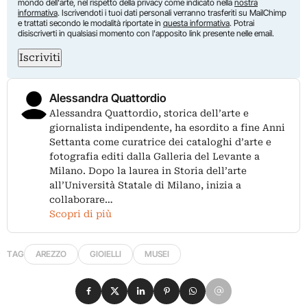
mondo dell'arte, nel rispetto della privacy come indicato nella
nostra
informativa
. Iscrivendoti i tuoi dati personali verranno trasferiti su MailChimp
e trattati secondo le modalità riportate in
questa informativa
. Potrai
disiscriverti in qualsiasi momento con l'apposito link presente nelle email.
Iscriviti
Alessandra Quattordio
Alessandra Quattordio, storica dell’arte e
giornalista indipendente, ha esordito a fine Anni
Settanta come curatrice dei cataloghi d’arte e
fotografia editi dalla Galleria del Levante a
Milano. Dopo la laurea in Storia dell’arte
all’Università Statale di Milano, inizia a
collaborare…
Scopri di più
TAG
AREZZO
GIOIELLI
MUSEI
Condividi su Facebook
Condividi su X
Condividi su LinkedIn
Condividi su Pinterest
Condividi su WhatsApp
Condividi su Email