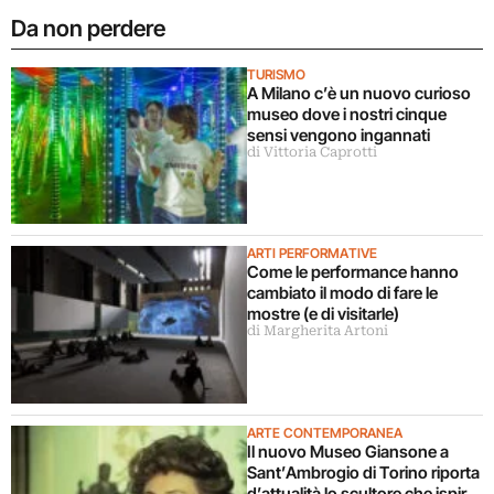
Da non perdere
TURISMO
A Milano c’è un nuovo curioso
museo dove i nostri cinque
sensi vengono ingannati
di Vittoria Caprotti
ARTI PERFORMATIVE
Come le performance hanno
cambiato il modo di fare le
mostre (e di visitarle)
di Margherita Artoni
ARTE CONTEMPORANEA
Il nuovo Museo Giansone a
Sant’Ambrogio di Torino riporta
d’attualità lo scultore che ispirò