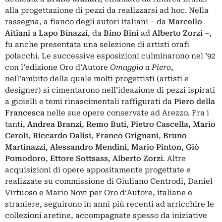
alla progettazione di pezzi da realizzarsi ad hoc. Nella
rassegna, a fianco degli autori italiani – da
Marcello
Aitiani
a
Lapo
Binazzi
, da
Bino Bini
ad
Alberto Zorzi
–,
fu anche presentata una selezione di artisti orafi
polacchi. Le successive esposizioni culminarono nel ’92
con l’edizione Oro d’Autore
Omaggio a Piero
,
nell’ambito della quale molti progettisti (artisti e
designer) si cimentarono nell’ideazione di pezzi ispirati
a gioielli e temi rinascimentali raffigurati da
Piero della
Francesca
nelle sue opere conservate ad Arezzo. Fra i
tanti,
Andrea Branzi
,
Remo Buti
,
Pietro Cascella, Mario
Ceroli
,
Riccardo Dalisi
,
Franco Grignani
,
Bruno
Martinazzi
,
Alessandro Mendini
,
Mario Pinton
,
Giò
Pomodoro
,
Ettore Sottsass
,
Alberto Zorzi
. Altre
acquisizioni di opere appositamente progettate e
realizzate su commissione di Giuliano Centrodi, Daniel
Virtuoso e Mario Novi per Oro d’Autore, italiane e
straniere, seguirono in anni più recenti ad arricchire le
collezioni aretine, accompagnate spesso da iniziative