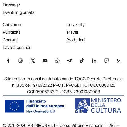
Finissage
Eventi in giornata
Chi siamo
University
Pubblicità
Travel
Contatti
Produzioni
Lavora con noi
Seguici su Facebook
Seguici su Instagram
Seguici su X
Seguici su YouTube
Seguici su WhatsApp
Seguici su Telegram
Seguici su TikTok
Seguici su Link
Seguici su
Segui
Sito realizzato con il contributo bando TOCC Decreto Direttoriale
n. 385 del 19/10/2022 PROT. PROGETTOTOCC0000125
COR15906233 CUPC87J23001080008
© 2011-2026 ARTRIBUNE srl – Corso Vittorio Emanuele II, 287 –