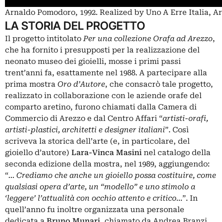
Arnaldo Pomodoro, 1992. Realized by Uno A Erre Italia, A
LA STORIA DEL PROGETTO
Il progetto intitolato
Per una collezione Orafa ad Arezzo
,
che ha fornito i presupposti per la realizzazione del
neonato museo dei gioielli, mosse i primi passi
trent’anni fa, esattamente nel 1988. A partecipare alla
prima mostra
Oro d’Autore
, che consacrò tale progetto,
realizzato in collaborazione con le aziende orafe del
comparto aretino, furono chiamati dalla Camera di
Commercio di Arezzo e dal Centro Affari “
artisti-orafi,
artisti-plastici, architetti e designer italiani
”. Così
scriveva la storica dell’arte (e, in particolare, del
gioiello d’autore)
Lara-Vinca Masini
nel catalogo della
seconda edizione della mostra, nel 1989, aggiungendo:
“
… Crediamo che anche un gioiello possa costituire, come
qualsiasi opera d’arte, un “modello” e uno stimolo a
‘leggere’ l’attualità con occhio attento e critico…
”. In
quell’anno fu inoltre organizzata una personale
dedicata a
Bruno Munari
, chiamato da Andrea Branzi