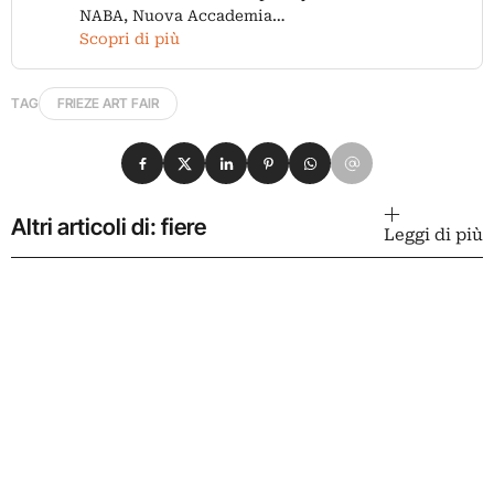
NABA, Nuova Accademia…
Scopri di più
TAG
FRIEZE ART FAIR
Condividi su Facebook
Condividi su X
Condividi su LinkedIn
Condividi su Pinterest
Condividi su WhatsApp
Condividi su Email
Altri articoli di: fiere
Leggi di più