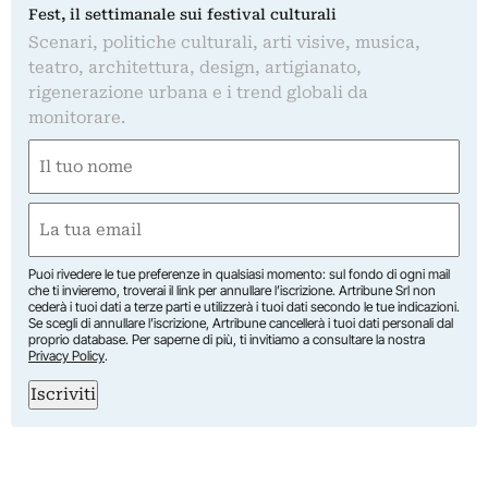
Fest, il settimanale sui festival culturali
Scenari, politiche culturali, arti visive, musica,
teatro, architettura, design, artigianato,
rigenerazione urbana e i trend globali da
monitorare.
Nome
(Obbligatorio)
Nome
Email
(Obbligatorio)
Puoi rivedere le tue preferenze in qualsiasi momento: sul fondo di ogni mail
che ti invieremo, troverai il link per annullare l’iscrizione. Artribune Srl non
cederà i tuoi dati a terze parti e utilizzerà i tuoi dati secondo le tue indicazioni.
Se scegli di annullare l’iscrizione, Artribune cancellerà i tuoi dati personali dal
proprio database. Per saperne di più, ti invitiamo a consultare la nostra
Privacy Policy
.
Iscriviti