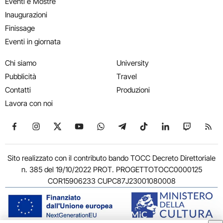
Eventi e Mostre
Inaugurazioni
Finissage
Eventi in giornata
Chi siamo
University
Pubblicità
Travel
Contatti
Produzioni
Lavora con noi
Seguici su Facebook
Seguici su Instagram
Seguici su X
Seguici su YouTube
Seguici su WhatsApp
Seguici su Telegram
Seguici su TikTok
Seguici su Link
Seguici su
Segui
Sito realizzato con il contributo bando TOCC Decreto Direttoriale
n. 385 del 19/10/2022 PROT. PROGETTOTOCC0000125
COR15906233 CUPC87J23001080008