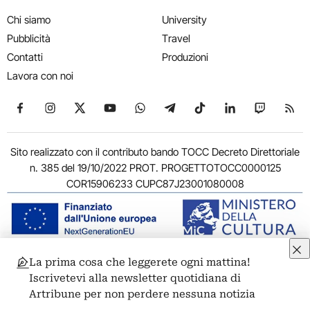
Chi siamo
University
Pubblicità
Travel
Contatti
Produzioni
Lavora con noi
Seguici su Facebook
Seguici su Instagram
Seguici su X
Seguici su YouTube
Seguici su WhatsApp
Seguici su Telegram
Seguici su TikTok
Seguici su Link
Seguici su
Segui
Sito realizzato con il contributo bando TOCC Decreto Direttoriale
n. 385 del 19/10/2022 PROT. PROGETTOTOCC0000125
COR15906233 CUPC87J23001080008
La prima cosa che leggerete ogni mattina!
© 2011-2026 ARTRIBUNE srl – Corso Vittorio Emanuele II, 287 –
Iscrivetevi alla newsletter quotidiana di
00186 Roma - P.I. 11381581005
Artribune per non perdere nessuna notizia
Privacy: Responsabile della protezione dei dati personali