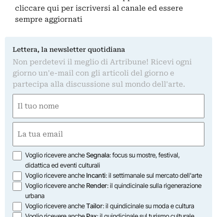
cliccare qui
per iscriversi al canale ed essere
sempre aggiornati
Lettera, la newsletter quotidiana
Non perdetevi il meglio di Artribune! Ricevi ogni
giorno un'e-mail con gli articoli del giorno e
partecipa alla discussione sul mondo dell'arte.
Nome
(Obbligatorio)
Nome
Email
(Obbligatorio)
Opzioni
Voglio ricevere anche
Segnala
: focus su mostre, festival,
didattica ed eventi culturali
Voglio ricevere anche
Incanti
: il settimanale sul mercato dell'arte
Voglio ricevere anche
Render
: il quindicinale sulla rigenerazione
urbana
Voglio ricevere anche
Tailor
: il quindicinale su moda e cultura
Voglio ricevere anche
Pax
: il quindicinale sul turismo culturale