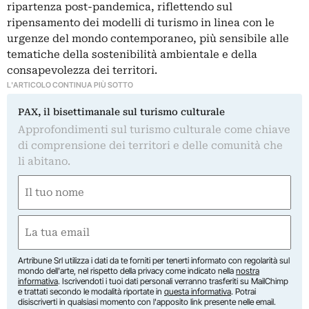
ripartenza post-pandemica, riflettendo sul
ripensamento dei modelli di turismo in linea con le
urgenze del mondo contemporaneo, più sensibile alle
tematiche della sostenibilità ambientale e della
consapevolezza dei territori.
L'ARTICOLO CONTINUA PIÙ SOTTO
PAX, il bisettimanale sul turismo culturale
Approfondimenti sul turismo culturale come chiave
di comprensione dei territori e delle comunità che
li abitano.
Nome
(Obbligatorio)
Nome
Email
(Obbligatorio)
Artribune Srl utilizza i dati da te forniti per tenerti informato con regolarità sul
mondo dell'arte, nel rispetto della privacy come indicato nella
nostra
informativa
. Iscrivendoti i tuoi dati personali verranno trasferiti su MailChimp
e trattati secondo le modalità riportate in
questa informativa
. Potrai
disiscriverti in qualsiasi momento con l'apposito link presente nelle email.