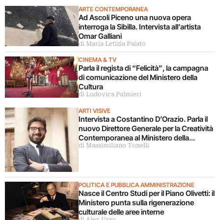
ARTE CONTEMPORANEA
Ad Ascoli Piceno una nuova opera
interroga la Sibilla. Intervista all’artista
Omar Galliani
di Maria Letizia Paiato
CINEMA & TV
Parla il regista di “Felicità”, la campagna
di comunicazione del Ministero della
Cultura
di Ludovica Palmieri
ARTI VISIVE
Intervista a Costantino D’Orazio. Parla il
nuovo Direttore Generale per la Creatività
Contemporanea al Ministero della
di Massimiliano Tonelli
Cultura
POLITICA E PUBBLICA AMMINISTRAZIONE
Nasce il Centro Studi per il Piano Olivetti: il
Ministero punta sulla rigenerazione
culturale delle aree interne
di Alex Urso