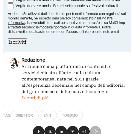
Voglio ricevere anche
Fest
: il settimanale sui festival culturali
Artribune Srl utilizza i dati da te forniti per tenerti informato con regolarità sul
mondo dell'arte, nel rispetto della privacy come indicato nella
nostra
informativa
. Iscrivendoti i tuoi dati personali verranno trasferiti su MailChimp
e trattati secondo le modalità riportate in
questa informativa
. Potrai
disiscriverti in qualsiasi momento con l'apposito link presente nelle email.
Iscriviti
Redazione
Artribune è una piattaforma di contenuti e
servizi dedicata all’arte e alla cultura
contemporanea, nata nel 2011 grazie
all’esperienza decennale nel campo dell’editoria,
del giornalismo e delle nuove tecnologie.
Scopri di più
TAG
DIRETTORI
ENIT
TURISMO
Condividi su Facebook
Condividi su X
Condividi su LinkedIn
Condividi su Pinterest
Condividi su WhatsApp
Condividi su Email