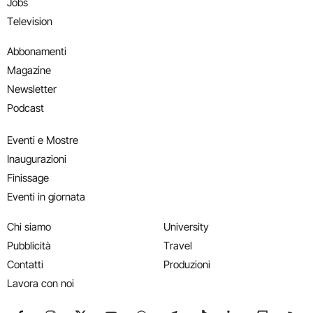
Jobs
Television
Abbonamenti
Magazine
Newsletter
Podcast
Eventi e Mostre
Inaugurazioni
Finissage
Eventi in giornata
Chi siamo
University
Pubblicità
Travel
Contatti
Produzioni
Lavora con noi
Seguici su Facebook
Seguici su Instagram
Seguici su X
Seguici su YouTube
Seguici su WhatsApp
Seguici su Telegram
Seguici su TikTok
Seguici su Link
Seguici su
Segui