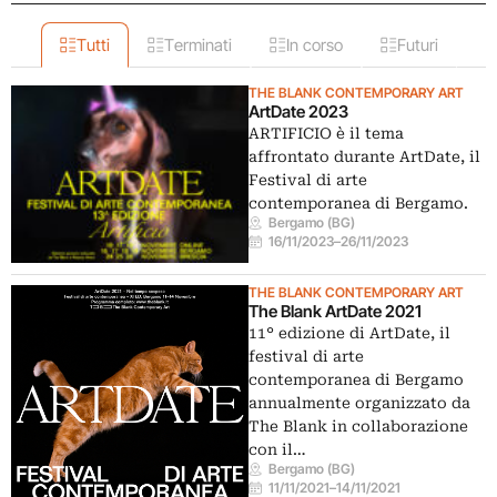
Tutti
Terminati
In corso
Futuri
THE BLANK CONTEMPORARY ART
ArtDate 2023
ARTIFICIO è il tema
affrontato durante ArtDate, il
Festival di arte
contemporanea di Bergamo.
Bergamo (BG)
16/11/2023
–
26/11/2023
THE BLANK CONTEMPORARY ART
The Blank ArtDate 2021
11° edizione di ArtDate, il
festival di arte
contemporanea di Bergamo
annualmente organizzato da
The Blank in collaborazione
con il…
Bergamo (BG)
11/11/2021
–
14/11/2021