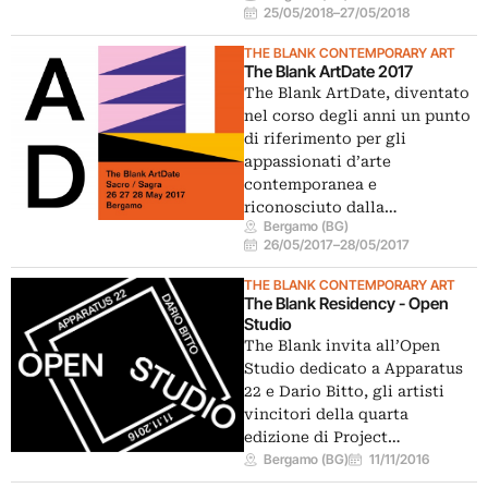
25/05/2018
–
27/05/2018
THE BLANK CONTEMPORARY ART
The Blank ArtDate 2017
The Blank ArtDate, diventato
nel corso degli anni un punto
di riferimento per gli
appassionati d’arte
contemporanea e
riconosciuto dalla…
Bergamo (BG)
26/05/2017
–
28/05/2017
THE BLANK CONTEMPORARY ART
The Blank Residency - Open
Studio
The Blank invita all’Open
Studio dedicato a Apparatus
22 e Dario Bitto, gli artisti
vincitori della quarta
edizione di Project…
Bergamo (BG)
11/11/2016