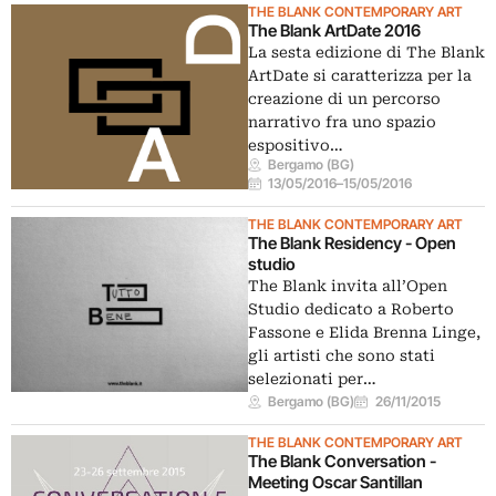
THE BLANK CONTEMPORARY ART
The Blank ArtDate 2016
La sesta edizione di The Blank
ArtDate si caratterizza per la
creazione di un percorso
narrativo fra uno spazio
espositivo…
Bergamo (BG)
13/05/2016
–
15/05/2016
THE BLANK CONTEMPORARY ART
The Blank Residency - Open
studio
The Blank invita all’Open
Studio dedicato a Roberto
Fassone e Elida Brenna Linge,
gli artisti che sono stati
selezionati per…
Bergamo (BG)
26/11/2015
THE BLANK CONTEMPORARY ART
The Blank Conversation -
Meeting Oscar Santillan