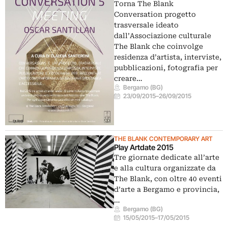
Torna The Blank
Conversation progetto
trasversale ideato
dall’Associazione culturale
The Blank che coinvolge
residenza d’artista, interviste,
pubblicazioni, fotografia per
creare…
Bergamo (BG)
23/09/2015
–
26/09/2015
THE BLANK CONTEMPORARY ART
Play Artdate 2015
Tre giornate dedicate all’arte
e alla cultura organizzate da
The Blank, con oltre 40 eventi
d’arte a Bergamo e provincia,
…
Bergamo (BG)
15/05/2015
–
17/05/2015