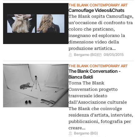
THE BLANK CONTEMPORARY ART
Camouflage Videos&Chats
The Blank ospita Camouflage,
un’occasione di confronto tra
coloro che praticano,
insegnano ed esplorano la
dimensione video della
produzione artistica…
Bergamo (BG)
09/05/2015
THE BLANK CONTEMPORARY ART
The Blank Conversation -
Bianca Baldi
Torna The Blank
Conversation progetto
trasversale ideato
dall’Associazione culturale
The Blank che coinvolge
residenza d’artista, interviste,
pubblicazioni, fotografia per
creare…
Bergamo (BG)