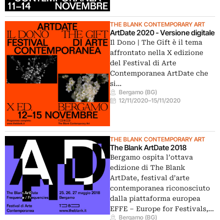
THE BLANK CONTEMPORARY ART
ArtDate 2020 - Versione digitale
Il Dono | The Gift è il tema
affrontato nella X edizione
del Festival di Arte
Contemporanea ArtDate che
si…
Bergamo (BG)
12/11/2020
–
15/11/2020
THE BLANK CONTEMPORARY ART
The Blank ArtDate 2018
Bergamo ospita l’ottava
edizione di The Blank
ArtDate, festival d’arte
contemporanea riconosciuto
dalla piattaforma europea
EFFE – Europe for Festivals,…
Bergamo (BG)