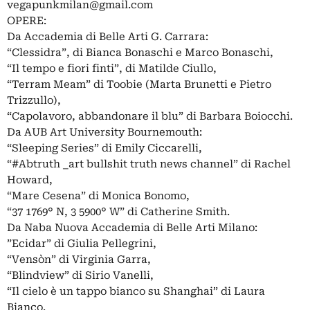
vegapunkmilan@gmail.com
OPERE:
Da Accademia di Belle Arti G. Carrara:
“Clessidra”, di Bianca Bonaschi e Marco Bonaschi,
“Il tempo e fiori finti”, di Matilde Ciullo,
“Terram Meam” di Toobie (Marta Brunetti e Pietro
Trizzullo),
“Capolavoro, abbandonare il blu” di Barbara Boiocchi.
Da AUB Art University Bournemouth:
“Sleeping Series” di Emily Ciccarelli,
“#Abtruth _art bullshit truth news channel” di Rachel
Howard,
“Mare Cesena” di Monica Bonomo,
“37 1769° N, 3 5900° W” di Catherine Smith.
Da Naba Nuova Accademia di Belle Arti Milano:
”Ecidar” di Giulia Pellegrini,
“Vensòn” di Virginia Garra,
“Blindview” di Sirio Vanelli,
“Il cielo è un tappo bianco su Shanghai” di Laura
Bianco.