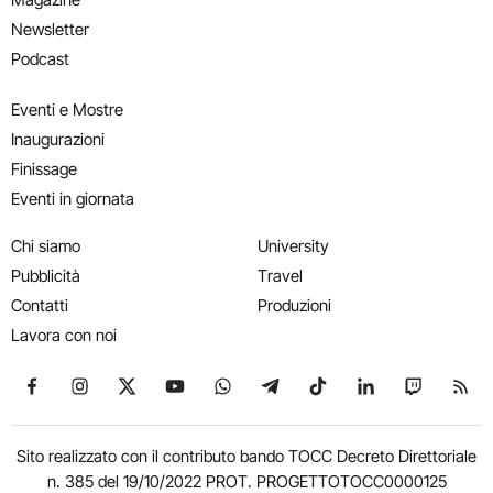
Newsletter
Podcast
Eventi e Mostre
Inaugurazioni
Finissage
Eventi in giornata
Chi siamo
University
Pubblicità
Travel
Contatti
Produzioni
Lavora con noi
Seguici su Facebook
Seguici su Instagram
Seguici su X
Seguici su YouTube
Seguici su WhatsApp
Seguici su Telegram
Seguici su TikTok
Seguici su Link
Seguici su
Segui
Sito realizzato con il contributo bando TOCC Decreto Direttoriale
n. 385 del 19/10/2022 PROT. PROGETTOTOCC0000125