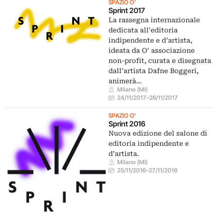
SPAZIO O'
Sprint 2017
La rassegna internazionale
dedicata all’editoria
indipendente e d’artista,
ideata da O’ associazione
non-profit, curata e disegnata
dall’artista Dafne Boggeri,
animerà…
Milano (MI)
24/11/2017
–
26/11/2017
SPAZIO O'
Sprint 2016
Nuova edizione del salone di
editoria indipendente e
d’artista.
Milano (MI)
25/11/2016
–
27/11/2016