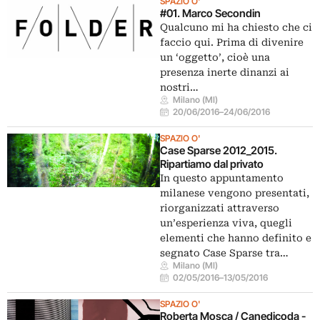
SPAZIO O'
#01. Marco Secondin
Qualcuno mi ha chiesto che ci
faccio qui. Prima di divenire
un ‘oggetto’, cioè una
presenza inerte dinanzi ai
nostri…
Milano (MI)
20/06/2016
–
24/06/2016
SPAZIO O'
Case Sparse 2012_2015.
Ripartiamo dal privato
In questo appuntamento
milanese vengono presentati,
riorganizzati attraverso
un’esperienza viva, quegli
elementi che hanno definito e
segnato Case Sparse tra…
Milano (MI)
02/05/2016
–
13/05/2016
SPAZIO O'
Roberta Mosca / Canedicoda -