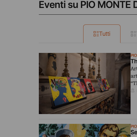
Eventi su PIO MONTE
Tutti
PI
Th
Ar
ar
“T
PI
Se