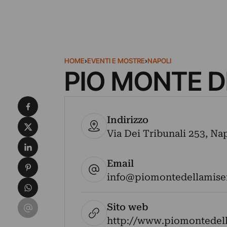
HOME
›
EVENTI E MOSTRE
›
NAPOLI
PIO MONTE D
Condividi su Facebook
Indirizzo
Condividi su X
Via Dei Tribunali 253, Nap
Condividi su LinkedIn
Email
Condividi su Pinterest
info@piomontedellamiser
Condividi su WhatsApp
Condividi su Email
Sito web
http://www.piomontedella