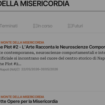
 DELLA MISERICORDIA
Terminati
In corso
Futuri
O MONTE DELLA MISERICORDIA
e Plot #2 - L’Arte Racconta le Neuroscienze Compor
te contemporanea, neuroscienze comportamentali e inte
tificiale si incontrano nel cuore del centro storico di Nap
he Plot #2…
22/05/2026
–
31/05/2026
Napoli (NA)
O MONTE DELLA MISERICORDIA
tte Opere per la Misericordia