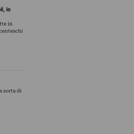
i, le
tte in
icenteschi
 sorta di