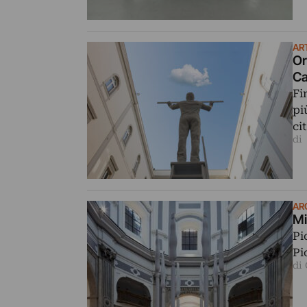
AR
Or
Ca
Fi
pi
ci
di
AR
Mi
Pi
Pi
di 