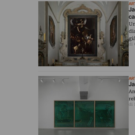
AR
Ja
ca
Un
di
gi
di
AR
Ja
Am
re
di