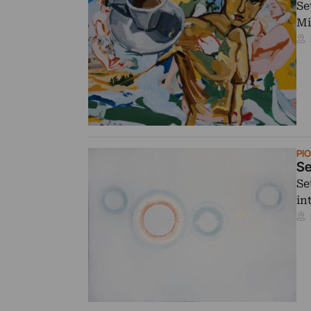
Se
Mi
PI
Se
Se
in