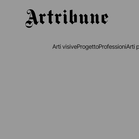
Artribune
Arti visive
Progetto
Professioni
Arti 