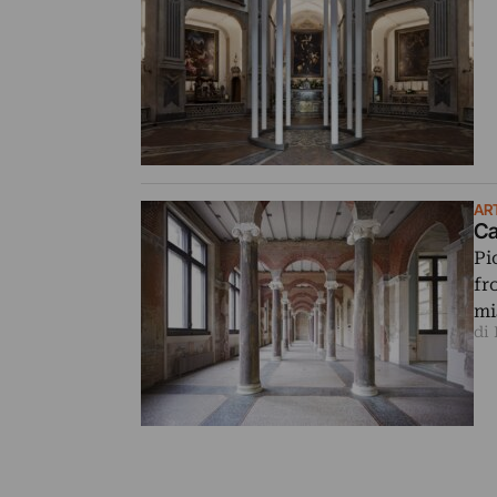
AR
Ca
Pi
fr
mi
di 