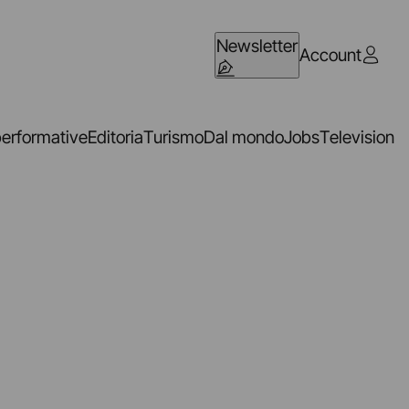
Newsletter
Account
performative
Editoria
Turismo
Dal mondo
Jobs
Television