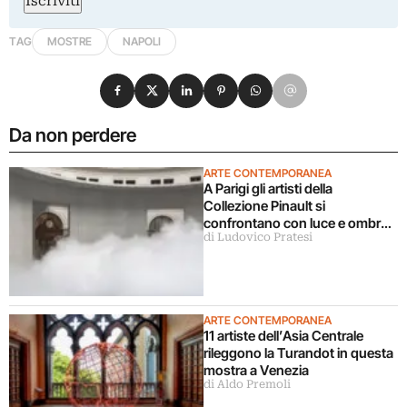
Iscriviti
TAG
MOSTRE
NAPOLI
Condividi su Facebook
Condividi su X
Condividi su LinkedIn
Condividi su Pinterest
Condividi su WhatsApp
Condividi su Email
Da non perdere
ARTE CONTEMPORANEA
A Parigi gli artisti della
Collezione Pinault si
confrontano con luce e ombra
di Ludovico Pratesi
in una grande mostra
ARTE CONTEMPORANEA
11 artiste dell’Asia Centrale
rileggono la Turandot in questa
mostra a Venezia
di Aldo Premoli