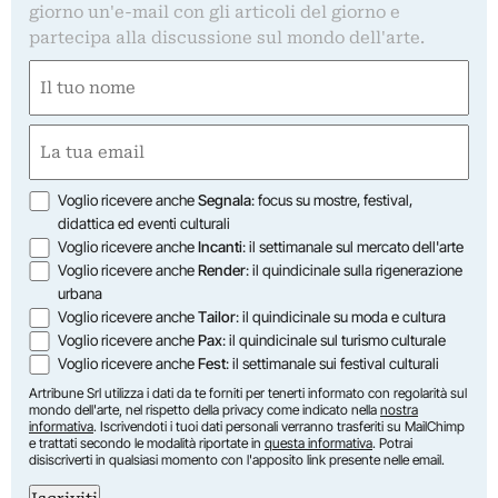
giorno un'e-mail con gli articoli del giorno e
partecipa alla discussione sul mondo dell'arte.
Nome
(Obbligatorio)
Nome
Email
(Obbligatorio)
Opzioni
Voglio ricevere anche
Segnala
: focus su mostre, festival,
didattica ed eventi culturali
Voglio ricevere anche
Incanti
: il settimanale sul mercato dell'arte
Voglio ricevere anche
Render
: il quindicinale sulla rigenerazione
urbana
Voglio ricevere anche
Tailor
: il quindicinale su moda e cultura
Voglio ricevere anche
Pax
: il quindicinale sul turismo culturale
Voglio ricevere anche
Fest
: il settimanale sui festival culturali
Artribune Srl utilizza i dati da te forniti per tenerti informato con regolarità sul
mondo dell'arte, nel rispetto della privacy come indicato nella
nostra
informativa
. Iscrivendoti i tuoi dati personali verranno trasferiti su MailChimp
e trattati secondo le modalità riportate in
questa informativa
. Potrai
disiscriverti in qualsiasi momento con l'apposito link presente nelle email.