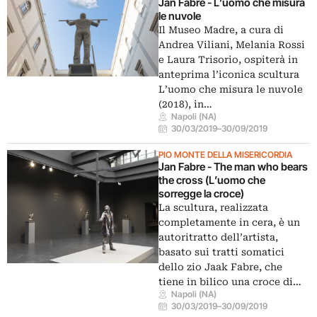
Jan Fabre - L’uomo che misura
le nuvole
Il Museo Madre, a cura di
Andrea Viliani, Melania Rossi
e Laura Trisorio, ospiterà in
anteprima l’iconica scultura
L’uomo che misura le nuvole
(2018), in…
Napoli (NA)
30/03/2019
–
30/09/2019
PIO MONTE DELLA MISERICORDIA
Jan Fabre - The man who bears
the cross (L’uomo che
sorregge la croce)
La scultura, realizzata
completamente in cera, è un
autoritratto dell’artista,
basato sui tratti somatici
dello zio Jaak Fabre, che
tiene in bilico una croce di…
Napoli (NA)
30/03/2019
–
30/09/2019