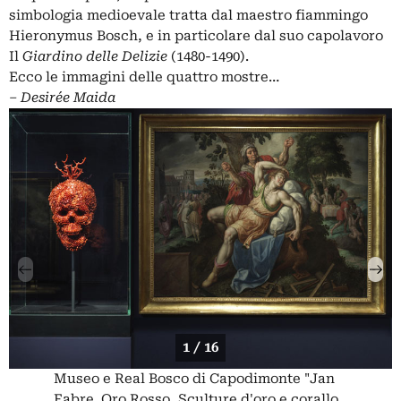
simbologia medioevale tratta dal maestro fiammingo
Hieronymus Bosch, e in particolare dal suo capolavoro
Il
Giardino delle Delizie
(1480-1490).
Ecco le immagini delle quattro mostre…
– Desirée Maida
1 / 16
Museo e Real Bosco di Capodimonte "Jan
Fabre. Oro Rosso, Sculture d'oro e corallo,