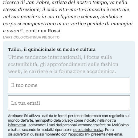
ricerca di Jan Fabre, artista del nostro tempo, va nella
stessa direzione; il ciclo vita-morte-rinascita è centrale
nel suo pensiero in cui religione e scienza, simbolo e
corpo si compenetrano in un vortice geniale di immagini
e azioni”,
continua Rossi.
L'ARTICOLO CONTINUA PIÙ SOTTO
Tailor, il quindicinale su moda e cultura
Ultime tendenze internazionali, i focus sulla
sostenibilità, gli approfondimenti sulle fashion
week, le carriere e la formazione accademica.
Nome
(Obbligatorio)
Nome
Email
(Obbligatorio)
Artribune Srl utilizza i dati da te forniti per tenerti informato con regolarità sul
mondo dell'arte, nel rispetto della privacy come indicato nella
nostra
informativa
. Iscrivendoti i tuoi dati personali verranno trasferiti su MailChimp
e trattati secondo le modalità riportate in
questa informativa
. Potrai
disiscriverti in qualsiasi momento con l'apposito link presente nelle email.