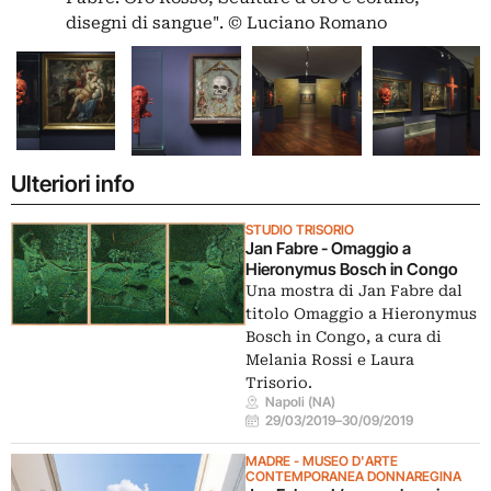
disegni di sangue". © Luciano Romano
Ulteriori info
STUDIO TRISORIO
Jan Fabre - Omaggio a
Hieronymus Bosch in Congo
Una mostra di Jan Fabre dal
titolo Omaggio a Hieronymus
Bosch in Congo, a cura di
Melania Rossi e Laura
Trisorio.
Napoli (NA)
29/03/2019
–
30/09/2019
MADRE - MUSEO D'ARTE
CONTEMPORANEA DONNAREGINA