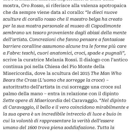
mostra,
Oro Rosso
, si riferisce alla valenza apotropaica
che da sempre viene data al corallo:
“le dieci nuove
sculture di corallo rosso che il maestro belga ha creato
per la sua mostra personale al museo di Capodimonte
sembrano un tesoro proveniente dagli abissi della mente
dell’artista. Concrezioni che fanno pensare a fantasiose
barriere coralline assumono alcune tra le forme più care
a Fabre: teschi, cuori anatomici, croci, spade e pugnali”,
scrive la curatrice Melania Rossi. Il dialogo con l’antico
continua poi nella Chiesa del Pio Monte della
Misericordia, dove la scultura del 2015
The Man Who
Bears the Cross
(
L’uomo che sorregge la croce
) –
autoritratto dell’artista in cui sorregge una croce sul
palmo della mano – entra in relazione con il dipinto
Sette opere di Misericordia
del Caravaggio. “
Nel dipinto
di Caravaggio, il bello e il vero coincidono mirabilmente e
la sua opera è un incredibile intreccio di luce e buio in
cui la volontà di rappresentare la verità dell’essere
umano del 1600 trova piena soddisfazione. Tutta la