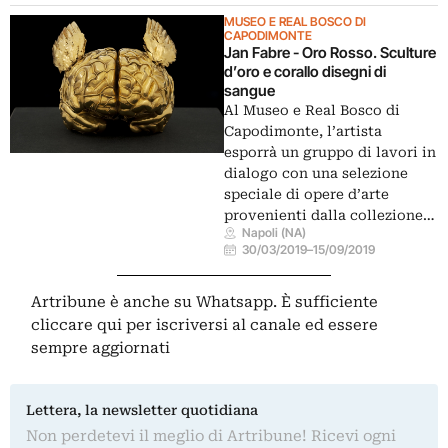
MUSEO E REAL BOSCO DI
CAPODIMONTE
Jan Fabre - Oro Rosso. Sculture
d’oro e corallo disegni di
sangue
Al Museo e Real Bosco di
Capodimonte, l’artista
esporrà un gruppo di lavori in
dialogo con una selezione
speciale di opere d’arte
provenienti dalla collezione…
Napoli (NA)
30/03/2019
–
15/09/2019
Artribune è anche su Whatsapp. È sufficiente
cliccare qui
per iscriversi al canale ed essere
sempre aggiornati
Lettera, la newsletter quotidiana
Non perdetevi il meglio di Artribune! Ricevi ogni