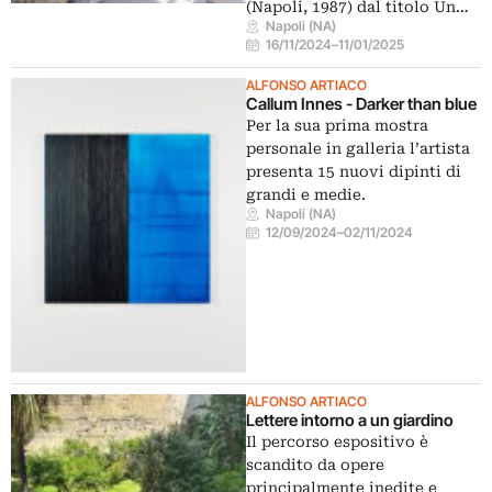
(Napoli, 1987) dal titolo Un…
Napoli (NA)
16/11/2024
–
11/01/2025
ALFONSO ARTIACO
Callum Innes - Darker than blue
Per la sua prima mostra
personale in galleria l’artista
presenta 15 nuovi dipinti di
grandi e medie.
Napoli (NA)
12/09/2024
–
02/11/2024
ALFONSO ARTIACO
Lettere intorno a un giardino
Il percorso espositivo è
scandito da opere
principalmente inedite e