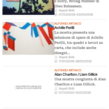
e Sorry, Wrong Number di
Glen Rubsamen.
Napoli (NA)
07/03/2026
–
02/05/2026
ALFONSO ARTIACO
Achille Perilli
La mostra presenta una
selezione di opere di Achille
Perilli, tra quadri e lavori su
carta, che include anche
disegni…
Napoli (NA)
17/01/2026
–
28/02/2026
ALFONSO ARTIACO
Alan Charlton / Liam Gillick
Una mostra congiunta di Alan
Charlton e Liam Gillick.
Napoli (NA)
07/11/2025
–
10/01/2026