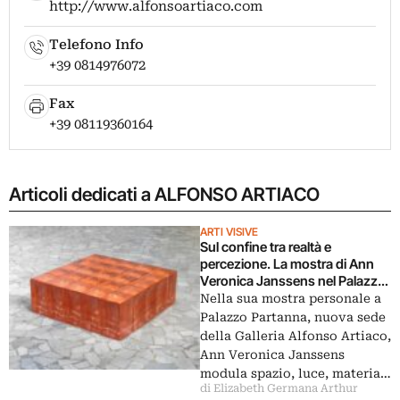
http://www.alfonsoartiaco.com
Telefono Info
+39 0814976072
Fax
+39 08119360164
Articoli dedicati a ALFONSO ARTIACO
ARTI VISIVE
Sul confine tra realtà e
percezione. La mostra di Ann
Veronica Janssens nel Palazzo
Partanna di Napoli
Nella sua mostra personale a
Palazzo Partanna, nuova sede
della Galleria Alfonso Artiaco,
Ann Veronica Janssens
modula spazio, luce, materia…
di Elizabeth Germana Arthur