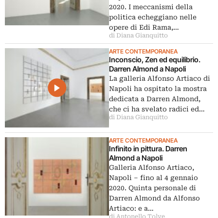
2020. I meccanismi della
politica echeggiano nelle
opere di Edi Rama,…
di Diana Gianquitto
ARTE CONTEMPORANEA
Inconscio, Zen ed equilibrio.
Darren Almond a Napoli
La galleria Alfonso Artiaco di
Napoli ha ospitato la mostra
dedicata a Darren Almond,
che ci ha svelato radici ed…
di Diana Gianquitto
ARTE CONTEMPORANEA
Infinito in pittura. Darren
Almond a Napoli
Galleria Alfonso Artiaco,
Napoli – fino al 4 gennaio
2020. Quinta personale di
Darren Almond da Alfonso
Artiaco: e a…
di Antonello Tolve