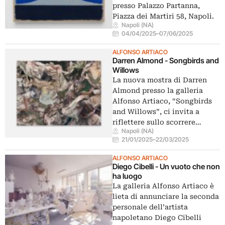
presso Palazzo Partanna,
Piazza dei Martiri 58, Napoli.
Napoli (NA)
04/04/2025
–
07/06/2025
ALFONSO ARTIACO
Darren Almond - Songbirds and
Willows
La nuova mostra di Darren
Almond presso la galleria
Alfonso Artiaco, “Songbirds
and Willows”, ci invita a
riflettere sullo scorrere…
Napoli (NA)
21/01/2025
–
22/03/2025
ALFONSO ARTIACO
Diego Cibelli - Un vuoto che non
ha luogo
La galleria Alfonso Artiaco è
lieta di annunciare la seconda
personale dell’artista
napoletano Diego Cibelli