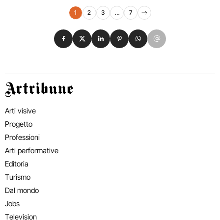
Navigazione eventi
1
2
3
…
7
Pagina successiva
Condividi su Facebook
Condividi su X
Condividi su LinkedIn
Condividi su Pinterest
Condividi su WhatsApp
Condividi su Email
Artribune
Arti visive
Progetto
Professioni
Arti performative
Editoria
Turismo
Dal mondo
Jobs
Television