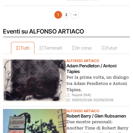
Navigazione articoli
1
2
Pagina successiva
Eventi su ALFONSO ARTIACO
Tutti
Terminati
In corso
Futuri
ALFONSO ARTIACO
Adam Pendleton / Antoni
Tàpies
Per la prima volta, un dialogo
tra Adam Pendleton e Antoni
Tàpies.
Napoli (NA)
09/05/2026
–
20/06/2026
ALFONSO ARTIACO
Robert Barry / Glen Rubsamen
Due mostre personali:
Another Time di Robert Barry