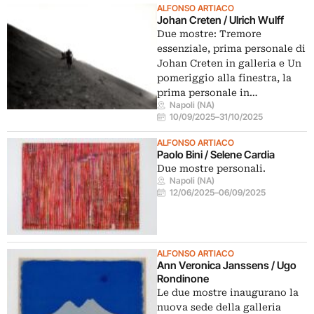
ALFONSO ARTIACO
Johan Creten / Ulrich Wulff
Due mostre: Tremore
essenziale, prima personale di
Johan Creten in galleria e Un
pomeriggio alla finestra, la
prima personale in…
Napoli (NA)
10/09/2025
–
31/10/2025
ALFONSO ARTIACO
Paolo Bini / Selene Cardia
Due mostre personali.
Napoli (NA)
12/06/2025
–
06/09/2025
ALFONSO ARTIACO
Ann Veronica Janssens / Ugo
Rondinone
Le due mostre inaugurano la
nuova sede della galleria