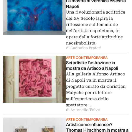
La mostra di Veronica Bisesti a
Napoli
Una rivoluzionaria scrittrice
del XV Secolo ispira la
riflessione sul femminile
dell’artista napoletana, in
opere dalla forte attitudine
neosimbolista
di Ludovico Pratesi
ARTE CONTEMPORANEA
Sei artisti e l’astrazione in
mostra da Artiaco a Napoli
Alla galleria Alfonso Artiaco
di Napoli va in mostra il
progetto curato da Christian
Malycha per riflettere
sull’esperienza dello
spettatore…
di Antonello Tolve
ARTE CONTEMPORANEA
Artisti come influencer?
Thomas Hirschhorn in mostra a