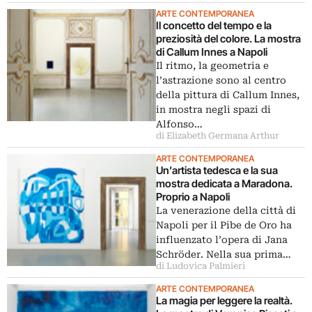
ARTE CONTEMPORANEA
Il concetto del tempo e la
preziosità del colore. La mostra
di Callum Innes a Napoli
Il ritmo, la geometria e
l’astrazione sono al centro
della pittura di Callum Innes,
in mostra negli spazi di
Alfonso…
di Elizabeth Germana Arthur
ARTE CONTEMPORANEA
Un’artista tedesca e la sua
mostra dedicata a Maradona.
Proprio a Napoli
La venerazione della città di
Napoli per il Pibe de Oro ha
influenzato l’opera di Jana
Schröder. Nella sua prima…
di Ludovica Palmieri
ARTE CONTEMPORANEA
La magia per leggere la realtà.