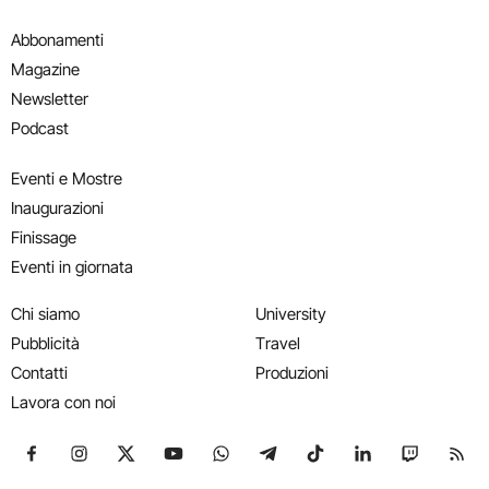
Abbonamenti
Magazine
Newsletter
Podcast
Eventi e Mostre
Inaugurazioni
Finissage
Eventi in giornata
Chi siamo
University
Pubblicità
Travel
Contatti
Produzioni
Lavora con noi
Seguici su Facebook
Seguici su Instagram
Seguici su X
Seguici su YouTube
Seguici su WhatsApp
Seguici su Telegram
Seguici su TikTok
Seguici su Link
Seguici su
Segui