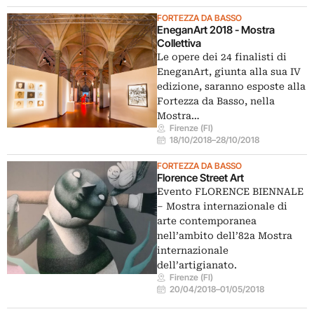
FORTEZZA DA BASSO
EneganArt 2018 - Mostra
Collettiva
Le opere dei 24 finalisti di
EneganArt, giunta alla sua IV
edizione, saranno esposte alla
Fortezza da Basso, nella
Mostra…
Firenze (FI)
18/10/2018
–
28/10/2018
FORTEZZA DA BASSO
Florence Street Art
Evento FLORENCE BIENNALE
– Mostra internazionale di
arte contemporanea
nell’ambito dell’82a Mostra
internazionale
dell’artigianato.
Firenze (FI)
20/04/2018
–
01/05/2018