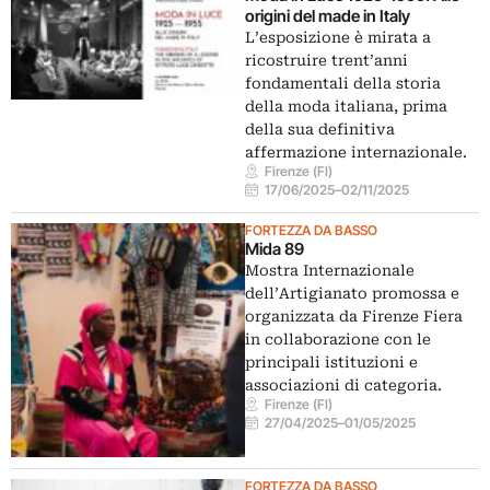
origini del made in Italy
L’esposizione è mirata a
ricostruire trent’anni
fondamentali della storia
della moda italiana, prima
della sua definitiva
affermazione internazionale.
Firenze (FI)
17/06/2025
–
02/11/2025
FORTEZZA DA BASSO
Mida 89
Mostra Internazionale
dell’Artigianato promossa e
organizzata da Firenze Fiera
in collaborazione con le
principali istituzioni e
associazioni di categoria.
Firenze (FI)
27/04/2025
–
01/05/2025
FORTEZZA DA BASSO