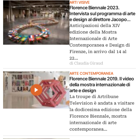
ARTI VISIVE
Florence Biennale 2023.
Intervista sul programma di arte
e design al direttore Jacopo
Celona
Anticipazioni della XIV
edizione della Mostra
Internazionale di Arte
Contemporanea e Design di
Firenze, in arrivo dal 14 al
22…
di Claudia Giraud
ARTE CONTEMPORANEA
Florence Biennale 2019. Il video
della mostra internazionale di
arte e design
La troupe di Artribune
Television è andata a visitare
la dodicesima edizione della
Florence Biennale, mostra
internazionale di arte
contemporanea…