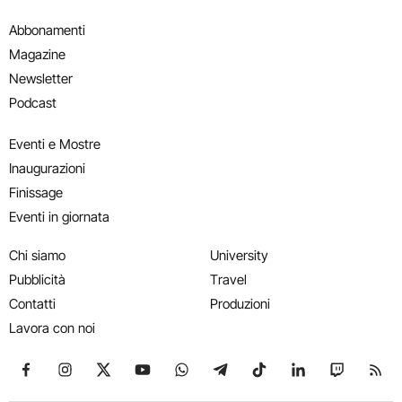
Abbonamenti
Magazine
Newsletter
Podcast
Eventi e Mostre
Inaugurazioni
Finissage
Eventi in giornata
Chi siamo
University
Pubblicità
Travel
Contatti
Produzioni
Lavora con noi
Seguici su Facebook
Seguici su Instagram
Seguici su X
Seguici su YouTube
Seguici su WhatsApp
Seguici su Telegram
Seguici su TikTok
Seguici su Link
Seguici su
Segui