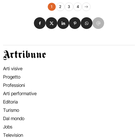
Navigazione eventi
1
2
3
4
Pagina successiva
Condividi su Facebook
Condividi su X
Condividi su LinkedIn
Condividi su Pinterest
Condividi su WhatsApp
Condividi su Email
Artribune
Arti visive
Progetto
Professioni
Arti performative
Editoria
Turismo
Dal mondo
Jobs
Television