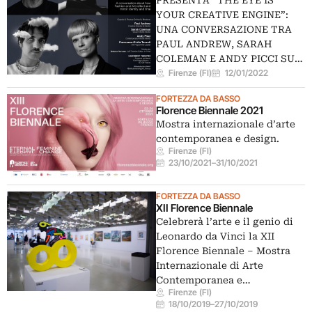
YOUR CREATIVE ENGINE”:
UNA CONVERSAZIONE TRA
PAUL ANDREW, SARAH
COLEMAN E ANDY PICCI SU…
Firenze (FI)
12/01/2022
FORTEZZA DA BASSO
Florence Biennale 2021
Mostra internazionale d’arte
contemporanea e design.
Firenze (FI)
23/10/2021
–
31/10/2021
FORTEZZA DA BASSO
XII Florence Biennale
Celebrerà l’arte e il genio di
Leonardo da Vinci la XII
Florence Biennale – Mostra
Internazionale di Arte
Contemporanea e…
Firenze (FI)
18/10/2019
–
27/10/2019