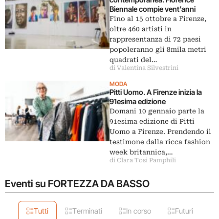
Biennale compie vent’anni
Fino al 15 ottobre a Firenze,
oltre 460 artisti in
rappresentanza di 72 paesi
popoleranno gli 8mila metri
quadrati del…
di Valentina Silvestrini
MODA
Pitti Uomo. A Firenze inizia la
91esima edizione
Domani 10 gennaio parte la
91esima edizione di Pitti
Uomo a Firenze. Prendendo il
testimone dalla ricca fashion
week britannica,…
di Clara Tosi Pamphili
Eventi su FORTEZZA DA BASSO
Tutti
Terminati
In corso
Futuri