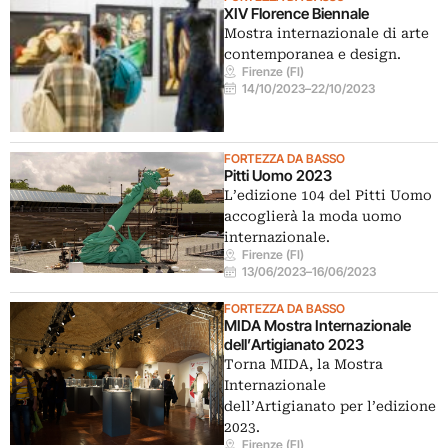
XIV Florence Biennale
Mostra internazionale di arte
contemporanea e design.
Firenze (FI)
14/10/2023
–
22/10/2023
FORTEZZA DA BASSO
Pitti Uomo 2023
L’edizione 104 del Pitti Uomo
accoglierà la moda uomo
internazionale.
Firenze (FI)
13/06/2023
–
16/06/2023
FORTEZZA DA BASSO
MIDA Mostra Internazionale
dell’Artigianato 2023
Torna MIDA, la Mostra
Internazionale
dell’Artigianato per l’edizione
2023.
Firenze (FI)