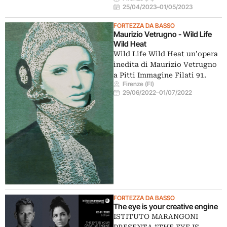
25/04/2023
–
01/05/2023
FORTEZZA DA BASSO
Maurizio Vetrugno - Wild Life
Wild Heat
Wild Life Wild Heat un’opera
inedita di Maurizio Vetrugno
a Pitti Immagine Filati 91.
Firenze (FI)
29/06/2022
–
01/07/2022
FORTEZZA DA BASSO
The eye is your creative engine
ISTITUTO MARANGONI
PRESENTA “THE EYE IS